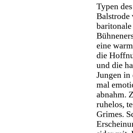
Typen des
Balstrode 
baritonal
Bühneners
eine warm
die Hoffn
und die h
Jungen in
mal emoti
abnahm. Zw
ruhelos, t
Grimes. Sc
Erscheinun