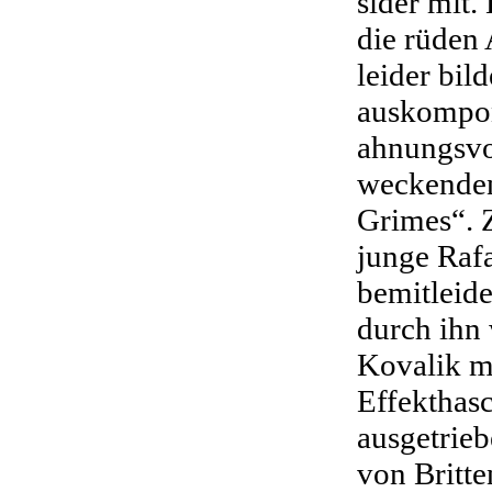
sider mit.
die rüden 
leider bild
auskompon
ahnungsvo
weckenden
Grimes“. 
junge Raf
bemitleid
durch ihn 
Kovalik mi
Effekthas
ausgetrieb
von Britte