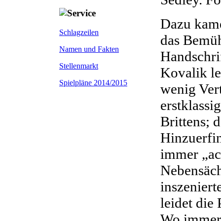
Dazu kame
Schlagzeilen
das Bemüh
Namen und Fakten
Handschrif
Stellenmarkt
Kovalik le
Spielpläne 2014/2015
wenig Vert
erstklass
Brittens; 
Hinzuerfi
immer „ac
Nebensächl
inszeniert
leidet die
Wo immer e