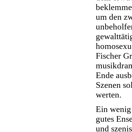
beklemme
um den zw
unbeholfe
gewalttät
homosexue
Fischer G
musikdram
Ende ausb
Szenen sol
werten.
Ein wenig
gutes Ens
und szenis