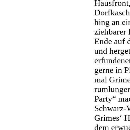
Hausfront
Dorfkasc
hing an ei
ziehbarer 
Ende auf 
und herge
erfundene
gerne in P
mal Grime
rumlungert
Party“ ma
Schwarz-
Grimes‘ H
dem erwuc