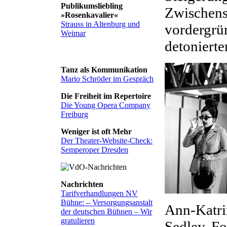
Publikumsliebling
Zwischensp
»Rosenkavalier«
Strauss in Altenburg und
vordergrü
Weimar
detonierte
Tanz als Kommunikation
Mario Schröder im Gespräch
Die Freiheit im Repertoire
Die Young Opera Company
Freiburg
Weniger ist oft Mehr
Der Theater-Website-Check:
Semperoper Dresden
Nachrichten
Tarifverhandlungen NV
Bühne: – Versorgungsanstalt
Ann-Katri
der deutschen Bühnen – Wir
gratulieren
Sedley. F