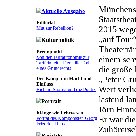
Münchens 
Staatsthea
Editorial
2015 wege
Mut zur Rebellion?
„auf Tour“
Theaterräu
Brennpunkt
einem sch
Von der Tarifautonomie zur
Tarifeinheit – Der stille Tod
die große
eines Grundrechts
„Peter Gri
Der Kampf um Macht und
Einfluss
Wert verl
Richard Strauss und die Politik
lastend l
Jörn Hinne
Klänge wie Lebewesen
Er war die
Porträt des Komponisten Georg
Friedrich Haas
Zuhörersc