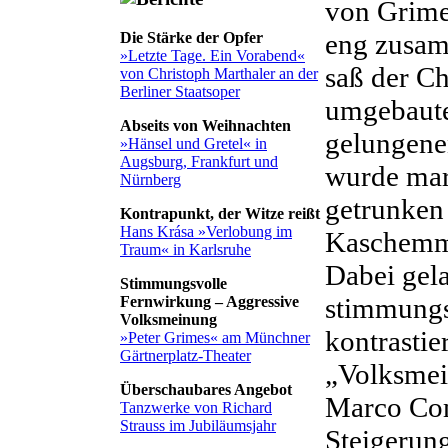
von Grime
eng zusam
Die Stärke der Opfer
»Letzte Tage. Ein Vorabend«
saß der C
von Christoph Marthaler an der
Berliner Staatsoper
umgebaute
Abseits von Weihnachten
gelungene
»Hänsel und Gretel« in
Augsburg, Frankfurt und
wurde mar
Nürnberg
getrunken 
Kontrapunkt, der Witze reißt
Hans Krása »Verlobung im
Kaschemme
Traum« in Karlsruhe
Dabei gel
Stimmungsvolle
stimmungs
Fernwirkung – Aggressive
Volksmeinung
kontrastie
»Peter Grimes« am Münchner
Gärtnerplatz-Theater
„Volksmei
Überschaubares Angebot
Marco Com
Tanzwerke von Richard
Strauss im Jubiläumsjahr
Steigerung