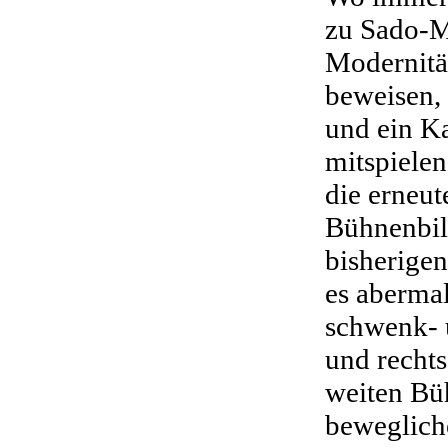
zu Sado-M
Modernität
beweisen,
und ein K
mitspielen
die erneu
Bühnenbil
bisherige
es abermal
schwenk- 
und recht
weiten Bü
beweglich