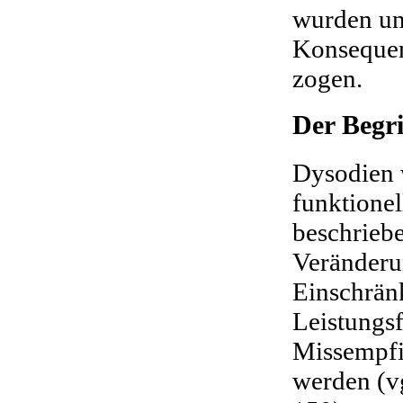
wurden un
Konsequen
zogen.
Der Begri
Dysodien w
funktione
beschriebe
Veränderu
Einschrän
Leistungsf
Miss­empf
werden (vg