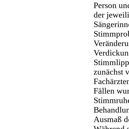
Person un
der jeweil
Sängerinn
Stimmprob
Veränderu
Verdickun
Stimmlipp
zunächst 
Fachärzten
Fällen wu
Stimmruhe
Behandlun
Ausmaß de
Während s