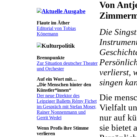
Von Antj
Zimmer
Flaute im Äther
Editorial von Tobias
Die Singst
Könemann
Instrument
Geschichte
Brennpunkte
Persönlic
Zur Situation deutscher Theater
und Orchester
verlierst,
Auf ein Wort mit…
singen kan
„Die Menschen hinter den
Künstler*innen“
Die mensc
Der neue Direktor des
Leipziger Balletts Rémy Fichet
Vielfalt u
im Gespräch mit Stefan Moser,
Rainer Nonnenmann und
nur auf kü
Gerrit Wedel
sie bietet 
Wenn Profis ihre Stimme
verlieren