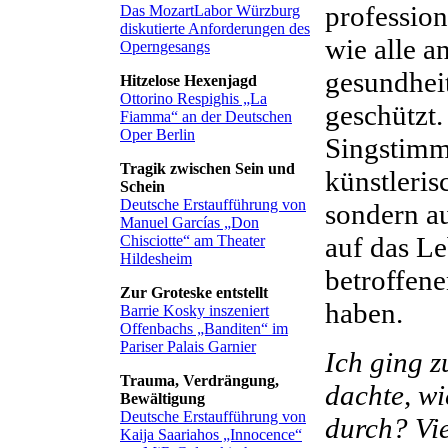
profession
Das MozartLabor Würzburg
diskutierte Anforderungen des
wie alle 
Operngesangs
gesundhei
Hitzelose Hexenjagd
Ottorino Respighis „La
geschützt
Fiamma“ an der Deutschen
Oper Berlin
Singstimm
Tragik zwischen Sein und
künstleris
Schein
Deutsche Erstaufführung von
sondern a
Manuel Garcías „Don
auf das L
Chisciotte“ am Theater
Hildesheim
betroffen
Zur Groteske entstellt
haben.
Barrie Kosky inszeniert
Offenbachs „Banditen“ im
Pariser Palais Garnier
Ich ging z
Trauma, Verdrängung,
dachte, wi
Bewältigung
Deutsche Erstaufführung von
durch? Vie
Kaija Saariahos „Innocence“