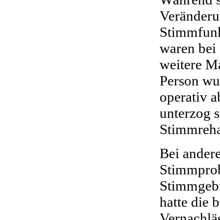
Veränderu
Stimmfunk
waren bei
weitere M
Person wu
operativ a
unterzog s
Stimmrehab
Bei andere
Stimmprob
Stimmgebr
hatte die 
Vernachlä