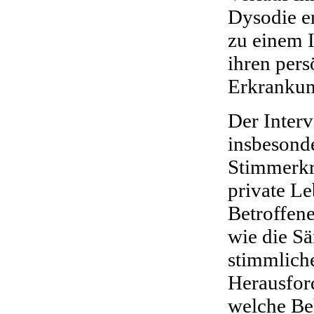
Dysodie er
zu einem I
ihren pers
Erkrankung
Der Interv
insbesond
Stimm­erk
private Le
Betroffen
wie die S
stimmlich
Herausfor
welche Be