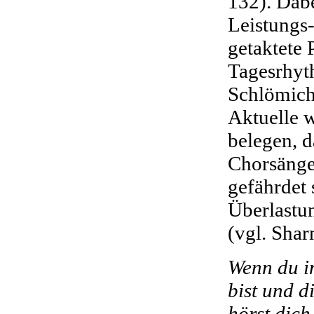
132). Dab
Leistungs
getaktete
Tagesrhyt
Schlömich
Aktuelle w
belegen, d
Chorsänge
gefährdet 
Überlastu
(vgl. Shar
Wenn du i
bist und d
hörst dich