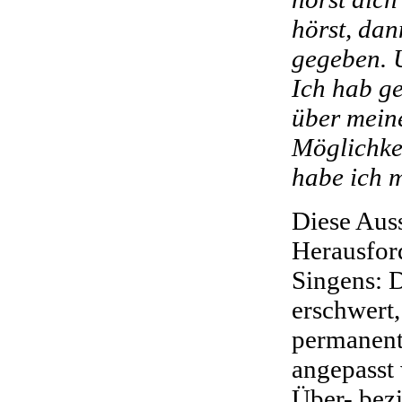
hörst, dan
gegeben. U
Ich hab ge
über mein
Möglichke
habe ich m
Diese Auss
Herausfor
Singens: 
erschwert
permanent
angepasst
Über- bez