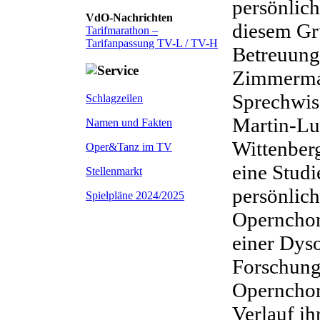
persönlich
VdO-Nachrichten
diesem Gr
Tarifmarathon –
Tarifanpassung TV-L / TV-H
Betreuung
Zimmerman
Sprechwis
Schlagzeilen
Martin-Lut
Namen und Fakten
Wittenber
Oper&Tanz im TV
eine Studi
Stellenmarkt
persönlic
Spielpläne 2024/2025
Opernchor
einer Dys
Forschung
Opernchor
Verlauf ih