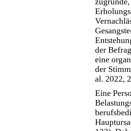
zugrunde,
Erholungs
Vernachläs
Gesangste
Entstehun
der Befra
eine orga
der Stimml
al. 2022, 
Eine Pers
Belastung
berufsbedi
Hauptursac