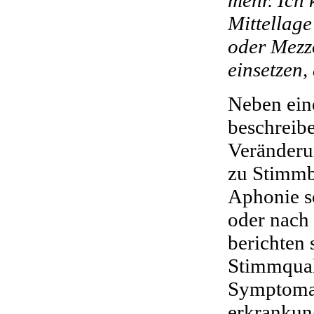
Mittellag
oder Mezzo
einsetzen, 
Neben ein
beschreib
Veränderu
zu Stimm
Aphonie s
oder nach
berichten
Stimmqual
Symptomau
erkrankun