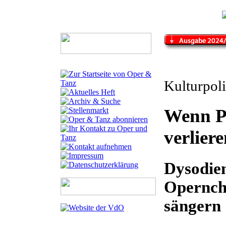
Kulturpoli
Wenn Pr
verlier
Dysodien
Opernch
sängern