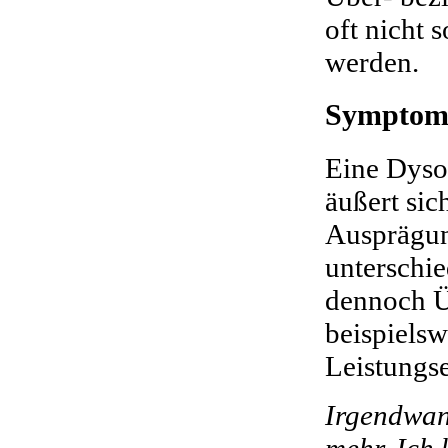
oft nicht 
werden.
Symptome
Eine Dysod
äußert si
Ausprägun
unterschie
dennoch Ü
beispielsw
Leistungs
Irgendwan
mehr. Ich 