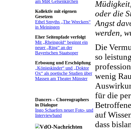
am MiR Gelsenkirchen
Müdigkeit
oder die 
Kollektiv mit eigenen
Gesetzen
Angst davo
Ethel Smyths „The Wreckers“
in Meiningen
werden, w
Eher Seitenpfade verfolgt
Mit „Rheingold“ beginnt ein
Die Vermut
neuer „Ring“ an der
Bayerischen Staatsoper
so leistun
Erbosung und Erschöpfung
professio
„Königskinder“ und „Doktor
Ox“ als poetische Studien über
wenig Rau
Massen am Theater Münster
Auswirkun
für die pe
Dancers – Choreographers
Betroffene
in Dialogue
Ingo Schaefers neuer Foto- und
auf Wissen
Interviewband
dass bisl