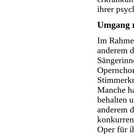
ihrer psyc
Umgang m
Im Rahmen 
anderem di
Sängerinn
Opernchor
Stimmerkr
Manche ha
behalten u
anderem di
konkurren
Oper für 