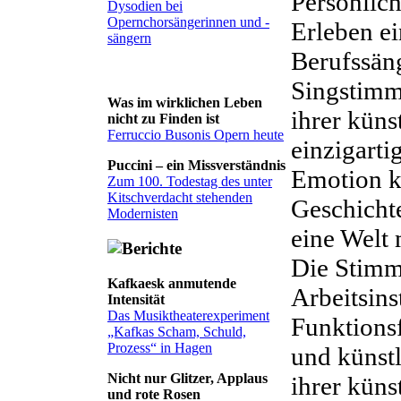
Persönlich
Dysodien bei
Opernchorsängerinnen und -
Erleben e
sängern
Berufssäng
Singstimm
Was im wirklichen Leben
ihrer küns
nicht zu Finden ist
Ferruccio Busonis Opern heute
einzigart
Puccini – ein Missverständnis
Emotion k
Zum 100. Todestag des unter
Kitschverdacht stehenden
Geschicht
Modernisten
eine Welt 
Die Stimm
Kafkaesk anmutende
Arbeitsins
Intensität
Das Musiktheaterexperiment
Funktions
„Kafkas Scham, Schuld,
Prozess“ in Hagen
und künstl
Nicht nur Glitzer, Applaus
ihrer küns
und rote Rosen