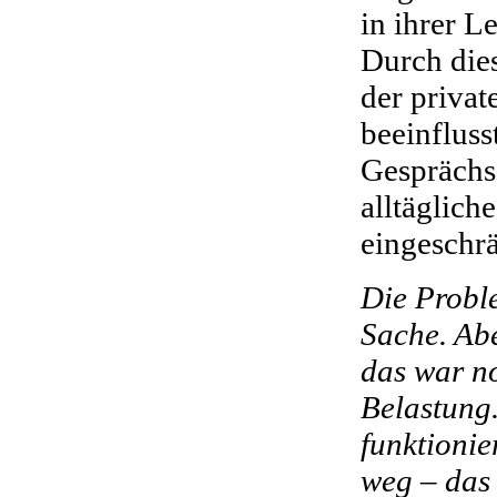
in ihrer L
Durch die
der privat
beeinfluss
Gesprächs
alltäglic
eingeschrä
Die Probl
Sache. Abe
das war n
Belastung.
funktionie
weg – das