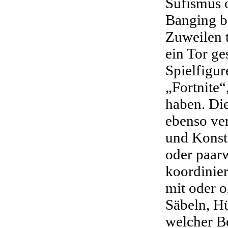
Sufismus 
Banging b
Zuweilen 
ein Tor ge
Spielfigu
„Fortnite“
haben. Die
ebenso ver
und Konste
oder paarw
koordinier
mit oder 
Säbeln, Hü
welcher B