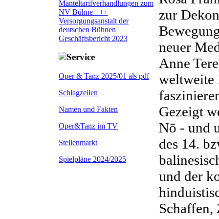
Manteltarifverhandlungen zum
zur Dekons
NV Bühne +++
Versorgungsanstalt der
Bewegungs
deutschen Bühnen
Geschäftsbericht 2023
neuer Med
Anne Tere
weltweite 
Oper & Tanz 2025/01 als pdf
faszinier
Schlagzeilen
Gezeigt we
Namen und Fakten
N
ō
- und 
Oper&Tanz im TV
des 14. bz
Stellenmarkt
balinesisc
Spielpläne 2024/2025
und der k
hinduistis
Schaffen,