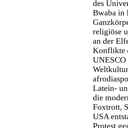
des Unive
Bwaba in 
Ganzkörpe
religiöse 
an der Elf
Konflikte 
UNESCO z
Weltkultu
afrodiasp
Latein- u
die moder
Foxtrott,
USA entst
Protest g