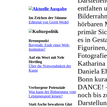
Darstelle
entfalten 
Bilderrah
Im Zeichen der Stimme
hörbaren 
Editorial von Gerrit Wedel
primär Sich
es in Gest
Brennpunkt
Bayreuth: Ende einer Welt-
Figurinen
Institution?
Fotografie
Auf ein Wort mit Nele
Katharina
Hertling
Über die Notwendigkeit der
Daniela Eb
Kunst
Bonn kura
DANCE! –
Verborgene Potenziale
Was kann der Bühnentanz vom
noch bis z
Leistungssport lernen?
Darstellu
Statt Asche bewahren Glut