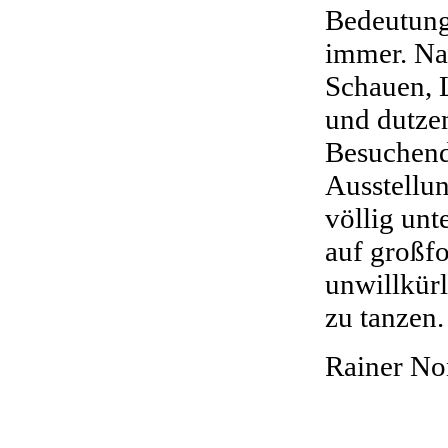
Bedeutung
immer. Na
Schauen, 
und dutze
Besuchende
Ausstellu
völlig un
auf großf
unwillkürl
zu tanzen.
Rainer N