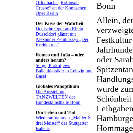
Offenbachs „Robinson
Bonn
Crusoé“ an der Komischen
Oper Berlin
Allein, de
Der Kreis der Wahrheit
verzweigte
Deutsche Oper am Rhein
Düsseldorf glänzt mit
Festkultur
Alexander Zemlinskys „Der
Kreidekreis“
Jahrhunde
Romeo und Julia – oder
oder Sarab
anders herum?
Sergej Prokofjews
Spitzentan
Ballettklassiker in Leipzig und
Basel
Handlungsb
Globales Panoptikum
wurde zum
Die Ausstellung
Schönheit
TANZWELTEN der
Bundeskunsthalle Bonn
Leihgaben
Um Leben und Tod
Hamburger
Wiederaufnahmen „Mahler X
drei Meister“ des Stuttgarter
Hommage „
Balletts