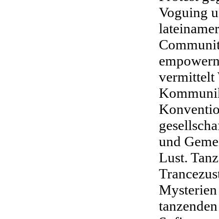
Voguing u
lateiname
Communiti
empowernd
vermittelt
Kommunikat
Konventio
gesellscha
und Gemei
Lust. Tanz
Trancezust
Mysterien
tanzenden