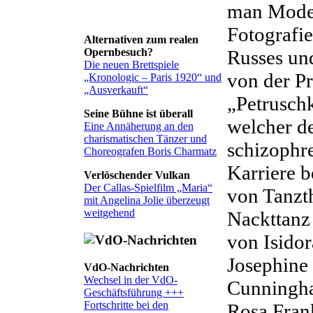
man Model
Fotografi
Alternativen zum realen
Russes und
Opernbesuch?
Die neuen Brettspiele
von der P
„Kronologic – Paris 1920“ und
„Ausverkauft“
„Petruschk
Seine Bühne ist überall
welcher d
Eine Annäherung an den
charismatischen Tänzer und
schizophre
Choreografen Boris Charmatz
Karriere 
Verlöschender Vulkan
Der Callas-Spielfilm „Maria“
von Tanzth
mit Angelina Jolie überzeugt
weitgehend
Nackttanz
von Isidor
Josephine
VdO-Nachrichten
Wechsel in der VdO-
Cunningha
Geschäftsführung +++
Fortschritte bei den
Rosa Fran