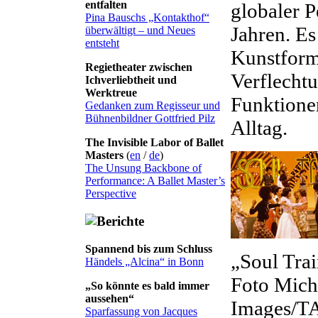
entfalten
globaler 
Pina Bauschs „Kontakthof“
Jahren. E
überwältigt – und Neues
entsteht
Kunstform
Regietheater zwischen
Verflechtu
Ichverliebtheit und
Werktreue
Funktione
Gedanken zum Regisseur und
Bühnenbildner Gottfried Pilz
Alltag.
The Invisible Labor of Ballet
Masters
(
en
/
de
)
The Unsung Backbone of
Performance: A Ballet Master’s
Perspective
Spannend bis zum Schluss
„Soul Tra
Händels „Alcina“ in Bonn
Foto Mich
„So könnte es bald immer
aussehen“
Images/T
Sparfassung von Jacques