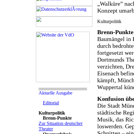
„Walküre” nac
Konzept umarb
Brenn-Punkte:
Baumängel in B
durch bedrohte
fortgesetzt we
Dortmunds Thea
verzichten, Dre
Eisenach befin
kämpft, Münch
Wuppertal kün
Konfusion übe
Editorial
Die Stadt Münch
städtische Reg
Brenn-Punkte
Musik, das Ric
Zur Situation deutscher
loswerden. Gep
Theater
Schnitten – ei