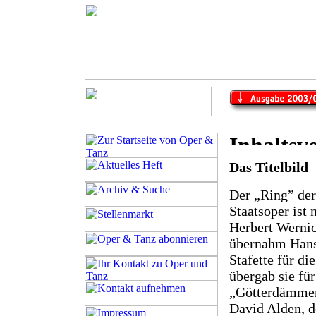
Das Titelbild
Der „Ring” der
Staatsoper ist 
Herbert Werni
übernahm Hans
Stafette für d
übergab sie fü
„Götterdämmer
David Alden, d