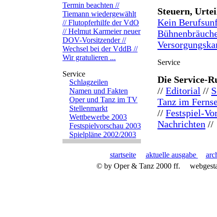
Termin beachten //
Steuern, Urtei
Tiemann wiedergewählt
Kein Berufsunf
// Flutopferhilfe der VdO
// Helmut Karmeier neuer
Bühnenbräuche
DOV-Vorsitzender //
Versorgungsk
Wechsel bei der VddB //
Wir gratulieren ...
Die Service-R
Schlagzeilen
//
Editorial
//
S
Namen und Fakten
Oper und Tanz im TV
Tanz im Ferns
Stellenmarkt
//
Festspiel-Vo
Wettbewerbe 2003
Nachrichten
//
Festspielvorschau 2003
Spielpläne 2002/2003
startseite
aktuelle ausgabe
arc
© by Oper & Tanz 2000 ff.
webgest