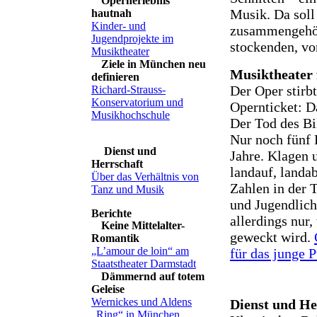
Opernerlebnis
Musik. Da sol
hautnah
Kinder- und
zusammengehö
Jugendprojekte im
stockenden, von
Musiktheater
Ziele in München neu
Musiktheater 
definieren
Der Oper stirb
Richard-Strauss-
Konservatorium und
Opernticket: D
Musikhochschule
Der Tod des Bi
Nur noch fünf 
Dienst und
Jahre. Klagen u
Herrschaft
landauf, landa
Über das Verhältnis von
Zahlen in der T
Tanz und Musik
und Jugendlich
allerdings nur,
Keine Mittelalter-
geweckt wird.
Romantik
„L’amour de loin“ am
für das junge 
Staatstheater Darmstadt
Dämmernd auf totem
Geleise
Wernickes und Aldens
Dienst und He
„Ring“ in München