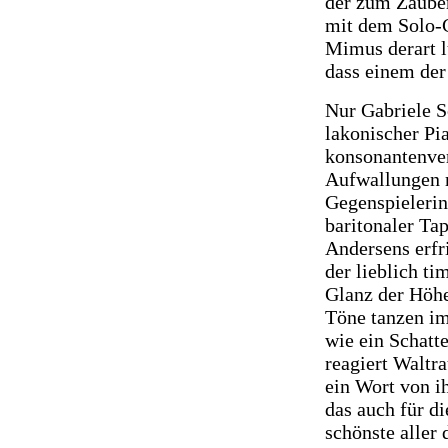
der zum Zauber
mit dem Solo-C
Mimus derart lu
dass einem der
Nur Gabriele S
lakonischer Pi
konsonantenve
Aufwallungen m
Gegenspielerin 
baritonaler Tap
Andersens erfri
der lieblich t
Glanz der Höhe
Töne tanzen im
wie ein Schatte
reagiert Waltr
ein Wort von ih
das auch für di
schönste aller