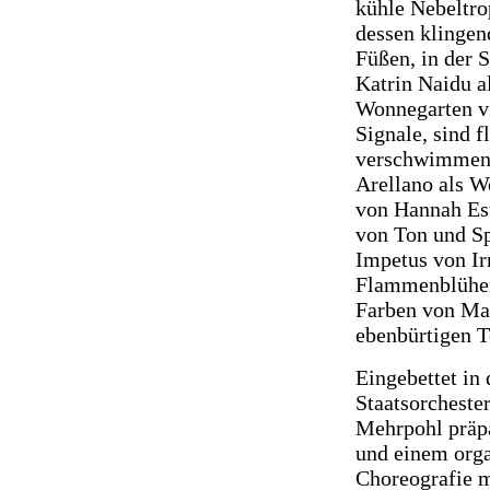
kühle Nebeltrop
dessen klingen
Füßen, in der 
Katrin Naidu a
Wonnegarten vi
Signale, sind f
verschwimmend
Arellano als W
von Hannah Est
von Ton und Sp
Impetus von Ir
Flammenblühen 
Farben von Mar
ebenbürtigen T
Eingebettet in
Staatsorcheste
Mehrpohl präpa
und einem orga
Choreografie 