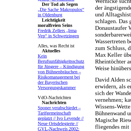
Wernicke sucht
Der Tod als Segen
der ängstigend
„Die Sache Makropulos“
und Alltagshis
in Oldenburg
Leichtigkeit
schlagen. Das
moralfreien Seins
Donaustaufer 
Fredrik Zellers „Irma
sonderbarerwei
Vep“ in Schwetzingen
Wassertreten b
zum Schluss, d
Aktuelles
Max Keller übe
Kein
Rheintöchter a
Berufsunfähigkeitsschutz
für Jüngere – Kündigung
Weise hinüber
von Bühnenbräuchen –
Risikomanagement bei
David Alden s
der Bayerischen
erwidern, als e
Versorgungskammer
sich der Wande
vernehmen; kau
Nachrichten
Wissens-Wette
Sponer verabschiedet –
Bühnenwand und
Tarifgemeinschaft
geplatzt // Ivo Levende //
Magische Riese
Neue Ortsdelegierte //
fliegendes mit
GVL-Nachweis 2002: