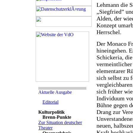
Lehmann die St
„Siegfried” un
Alden, der wi
Konzept umarbe
Herrschel.
Der Monaco Fra
hineingehen. E
Schickeria, di
vermeintlicher
elementarer Rü
sich selbst zu 
vergleichbaren
sich früher wi
Individuum vor
Editorial
Bühne gegen de
Drang zur Ver
Brenn-Punkte
Unverstandenen
Zur Situation deutscher
neuen, halbsze
Theater
Kraft hochkarä