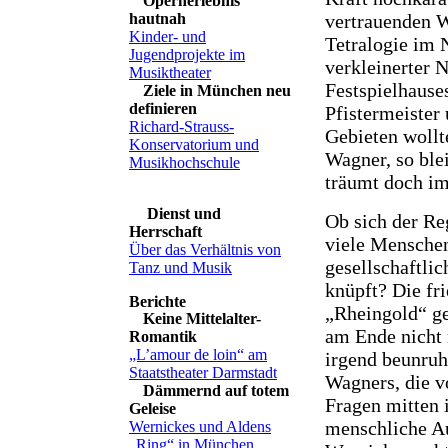
Opernerlebnis
vertrauenden 
hautnah
Kinder- und
Tetralogie im 
Jugendprojekte im
verkleinerter 
Musiktheater
Festspielhause
Ziele in München neu
definieren
Pfistermeister
Richard-Strauss-
Gebieten wollte
Konservatorium und
Wagner, so ble
Musikhochschule
träumt doch i
Dienst und
Ob sich der Re
Herrschaft
viele Menschen
Über das Verhältnis von
gesellschaftlic
Tanz und Musik
knüpft? Die fr
„Rheingold“ ge
Keine Mittelalter-
am Ende nicht 
Romantik
„L’amour de loin“ am
irgend beunruh
Staatstheater Darmstadt
Wagners, die v
Dämmernd auf totem
Fragen mitten 
Geleise
menschliche Au
Wernickes und Aldens
„Ring“ in München