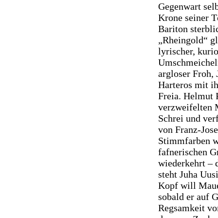
Gegenwart selb
Krone seiner Tö
Bariton sterbl
„Rheingold“ gl
lyrischer, kur
Umschmeicheln;
argloser Froh, 
Harteros mit i
Freia. Helmut
verzweifelten 
Schrei und verf
von Franz-Jose
Stimmfarben wi
fafnerischen G
wiederkehrt – d
steht Juha Uusi
Kopf will Maue
sobald er auf G
Regsamkeit vo