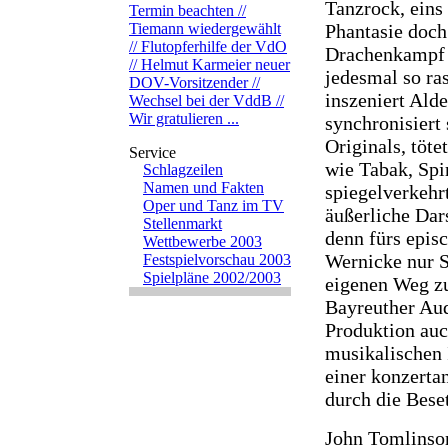
Tanzrock, eins
Termin beachten //
Phantasie doc
Tiemann wiedergewählt
// Flutopferhilfe der VdO
Drachenkampf i
// Helmut Karmeier neuer
jedesmal so ras
DOV-Vorsitzender //
inszeniert Ald
Wechsel bei der VddB //
Wir gratulieren ...
synchronisiert 
Originals, töte
wie Tabak, Spi
Schlagzeilen
Namen und Fakten
spiegelverkehr
Oper und Tanz im TV
äußerliche Dar
Stellenmarkt
denn fürs epis
Wettbewerbe 2003
Wernicke nur S
Festspielvorschau 2003
Spielpläne 2002/2003
eigenen Weg zu
Bayreuther Aud
Produktion auc
musikalischen I
einer konzerta
durch die Bese
John Tomlinso