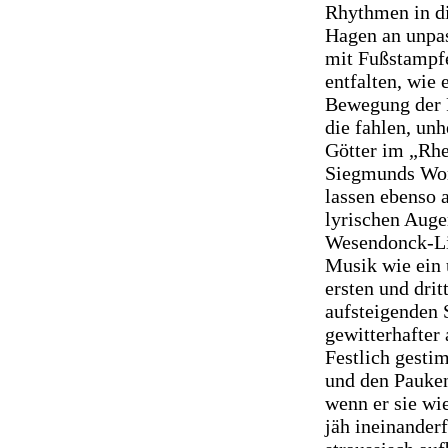
Rhythmen in d
Hagen an unpas
mit Fußstampfe
entfalten, wie 
Bewegung der F
die fahlen, unh
Götter im „Rhe
Siegmunds Wor
lassen ebenso
lyrischen Auge
Wesendonck-Lie
Musik wie ein
ersten und drit
aufsteigenden 
gewitterhafte
Festlich gesti
und den Pauken 
wenn er sie wi
jäh ineinander