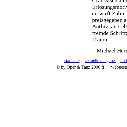
straussisch au
Erlösungsmoti
entwirft Zubin
preisgegeben a
Antlitz, an Le
fremde Schriftz
Traum.
Michael Herr
startseite
aktuelle ausgabe
arc
© by Oper & Tanz 2000 ff.
webgest