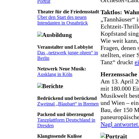
Porträt
Taktlos: Wahn
Theater für die Friedensstadt
Über den Start des neuen
„Tannhäuser“ i
Intendanten in Osnabrück
Echtzeit-Thrill
Kopfstand sing
Wie weit kann,
Veranstalter und Lobbyist
Fragen, denen 
Das „netzwerk junge ohren“ in
stellten, eine
Berlin
Tanz“ druckt
e
Netzwerk Neue Musik:
Herzenssache
Ausklang in Köln
Am 13. April 20
mit 180.000 Ei
Musikwelt bes
Bedrückend und berückend
und Wien – ein
Zweimal „Blaubart“ in Bremen
Bau, der 150 M
Packend und überzeugend
paneuropäisch
Tanzplattform Deutschland in
Nagl antwortet
Dresden
Klangtosende Kulisse