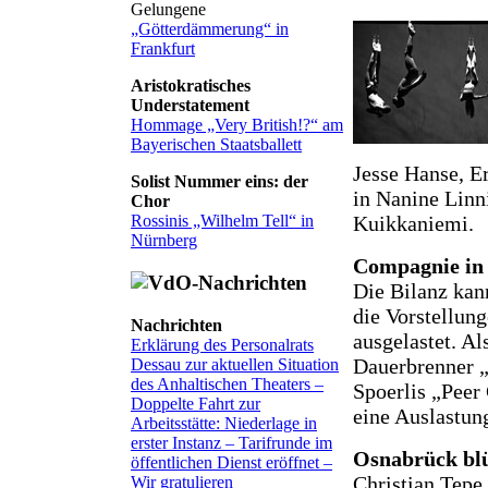
Gelungene
„Götterdämmerung“ in
Frankfurt
Aristokratisches
Understatement
Hommage „Very British!?“ am
Bayerischen Staatsballett
Jesse Hanse, E
Solist Nummer eins: der
in Nanine Linn
Chor
Kuikkaniemi.
Rossinis „Wilhelm Tell“ in
Nürnberg
Compagnie in
Die Bilanz kan
die Vorstellung
Nachrichten
ausgelastet. Al
Erklärung des Personalrats
Dauerbrenner 
Dessau zur aktuellen Situation
des Anhaltischen Theaters –
Spoerlis „Peer 
Doppelte Fahrt zur
eine Auslastung
Arbeitsstätte: Niederlage in
erster Instanz – Tarifrunde im
Osnabrück bl
öffentlichen Dienst eröffnet –
Christian Tepe
Wir gratulieren