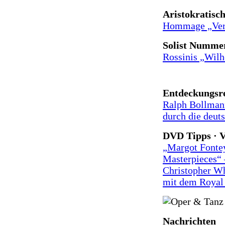
Aristokratisc
Hommage „Very 
Solist Nummer
Rossinis „Wilh
Entdeckungsre
Ralph Bollmann
durch die deut
DVD Tipps · 
„Margot Fonte
Masterpieces“ 
Christopher Wh
mit dem Royal 
Nachrichten