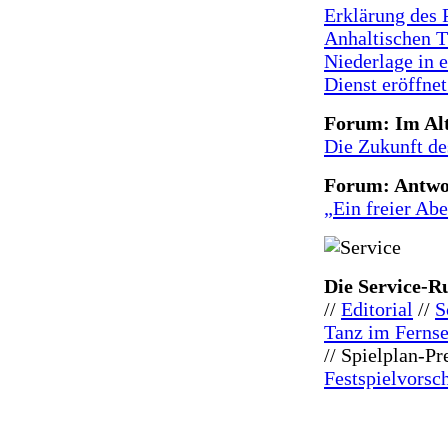
Erklärung des P
Anhaltischen Th
Niederlage in e
Dienst eröffnet
Forum: Im Alt
Die Zukunft de
Forum: Antwor
„Ein freier Ab
Die Service-R
//
Editorial
//
S
Tanz im Ferns
// Spielplan-P
Festspielvorsc