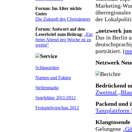
Marketing-Wun
Forum: Im Alter nichts
überregionales
Gutes
der Lokalpoliti
Die Zukunft des Chorsängers
Forum: Antwort auf den
„netzwerk jun
Leserbrief zum Beitrag
:
„Ein
Das in Berlin 
freier Abend pro Woche ist zu
deutschsprachi
wenig“
porträtiert. (
me
Netzwerk Neu
Schlagzeilen
Namen und Fakten
Bedrückend u
Stellenmarkt
Zweimal „Blau
Spielpläne 2011/2012
Packend und 
Festspielvorschau 2012
Tanzplattform 
Klangtosende 
Gelungene
„Gö