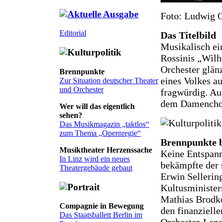
Foto: Ludwig 
Editorial
Das Titelbild
Musikalisch ei
Rossinis „Wilh
Orchester glänz
Brennpunkte
eines Volkes au
Zur Situation deutscher Theater
und Orchester
fragwürdig. Auf
dem Damencho
Wer will das eigentlich
sehen?
Das Musikmagazin „taktlos“
zum Thema „Opernregie“
Brennpunkte b
Musiktheater Herzenssache
Keine Entspan
In Linz wird ein neues
bekämpfte der 
Theatergebäude gebaut
Erwin Sellerin
Kultusministers
Mathias Brodko
Compagnie in Bewegung
den finanziell
Das Staatsballett Berlin im
Orchester-Land