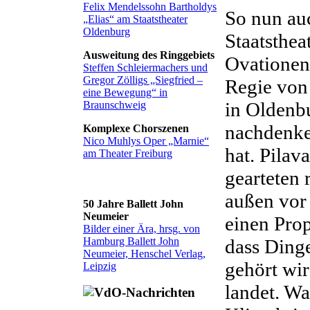
Felix Mendelssohn Bartholdys
So nun au
„Elias“ am Staatstheater
Oldenburg
Staatsthea
Ausweitung des Ringgebiets
Ovationen
Steffen Schleiermachers und
Gregor Zölligs „Siegfried –
Regie von
eine Bewegung“ in
in Oldenb
Braunschweig
nachdenke
Komplexe Chorszenen
Nico Muhlys Oper „Marnie“
hat. Pilav
am Theater Freiburg
gearteten
außen vor 
50 Jahre Ballett John
Neumeier
einen Prop
Bilder einer Ära, hrsg. von
Hamburg Ballett John
dass Dinge
Neumeier, Henschel Verlag,
gehört wi
Leipzig
landet. Wa