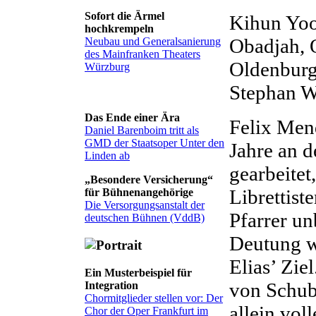
Sofort die Ärmel
Kihun Yoon
hochkrempeln
Obadjah, O
Neubau und Generalsanierung
des Mainfranken Theaters
Oldenburgi
Würzburg
Stephan W
Das Ende einer Ära
Felix Men
Daniel Barenboim tritt als
GMD der Staatsoper Unter den
Jahre an 
Linden ab
gearbeitet
„Besondere Versicherung“
Librettist
für Bühnenangehörige
Die Versorgungsanstalt der
Pfarrer un
deutschen Bühnen (VddB)
Deutung wo
Elias’ Zie
Ein Musterbeispiel für
von Schubr
Integration
Chormitglieder stellen vor: Der
allein vol
Chor der Oper Frankfurt im