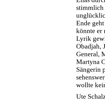
stimmlich 
unglückli
Ende geht 
könnte er 
Lyrik gew
Obadjah, 
General, 
Martyna 
Sängerin 
sehenswer
wollte ke
Ute Schal