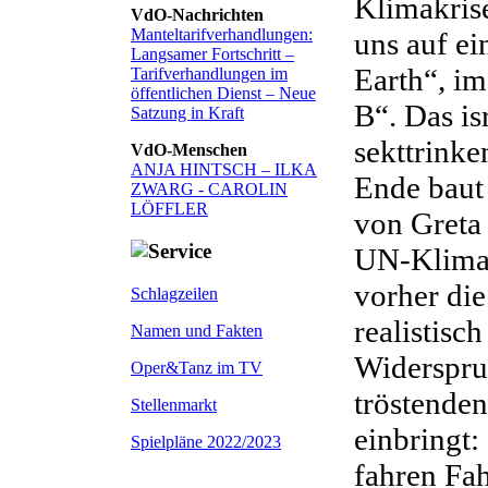
Klimakrise
VdO-Nachrichten
Manteltarifverhandlungen:
uns auf e
Langsamer Fortschritt –
Earth“, im
Tarifverhandlungen im
öffentlichen Dienst – Neue
B“. Das is
Satzung in Kraft
sekttrink
VdO-Menschen
ANJA HINTSCH – ILKA
Ende baut
ZWARG - CAROLIN
LÖFFLER
von Greta
UN-Klimag
vorher di
Schlagzeilen
realistisch
Namen und Fakten
Widerspruc
Oper&Tanz im TV
tröstenden
Stellenmarkt
einbringt:
Spielpläne 2022/2023
fahren Fah