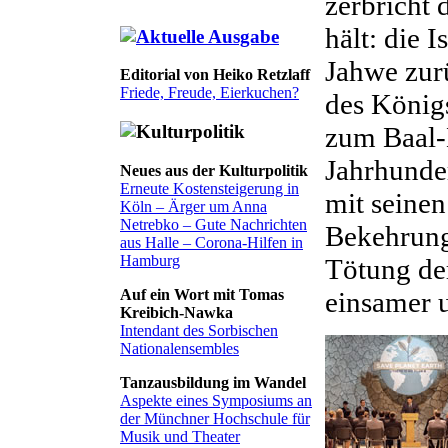
zerbricht 
hält: die 
Jahwe zur
Editorial von Heiko Retzlaff
Friede, Freude, Eierkuchen?
des Königs
zum Baal-K
Jahrhunder
Neues aus der Kulturpolitik
Erneute Kostensteigerung in
mit seinen
Köln – Ärger um Anna
Netrebko – Gute Nachrichten
Bekehrung
aus Halle – Corona-Hilfen in
Hamburg
Tötung der
einsamer 
Auf ein Wort mit Tomas
Kreibich-Nawka
Intendant des Sorbischen
Nationalensembles
Tanzausbildung im Wandel
Aspekte eines Symposiums an
der Münchner Hochschule für
Musik und Theater