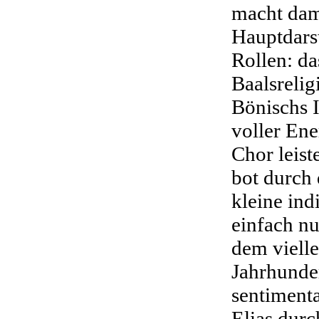
macht dam
Hauptdarst
Rollen: da
Baalsrelig
Bönischs I
voller Ene
Chor leis
bot durch 
kleine ind
einfach nu
dem vielle
Jahrhunder
sentiment
Elias durc