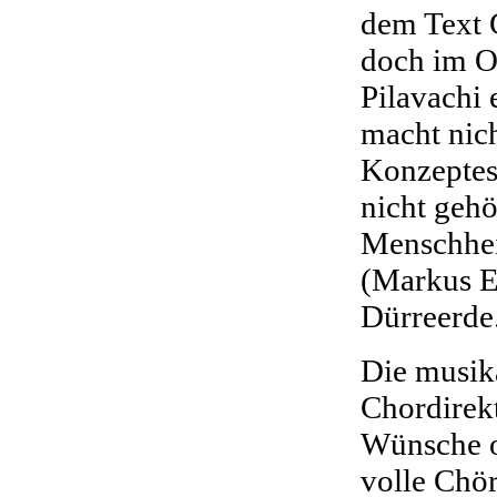
dem Text 
doch im Or
Pilavachi 
macht nich
Konzeptes
nicht gehö
Menschhei
(Markus Er
Dürreerde
Die musika
Chordirek
Wünsche of
volle Chö