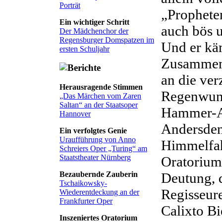
Porträt
„Propheten
Ein wichtiger Schritt
auch bös u
Der Mädchenchor der
Regensburger Domspatzen im
Und er kä
ersten Schuljahr
Zusammen 
an die ve
Herausragende Stimmen
Regenwund
„Das Märchen vom Zaren
Saltan“ an der Staatsoper
Hammer-Ar
Hannover
Andersden
Ein verfolgtes Genie
Uraufführung von Anno
Himmelfahr
Schreiers Oper „Turing“ am
Staatstheater Nürnberg
Oratorium
Deutung, d
Bezaubernde Zauberin
Tschaikowsky-
Regisseur
Wiederentdeckung an der
Frankfurter Oper
Calixto Bi
Inszeniertes Oratorium