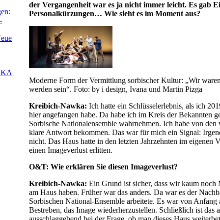
der Vergangenheit war es ja nicht immer leicht. Es gab 
gen:
Personalkürzungen… Wie sieht es im Moment aus?
–
Neue
LKA
Moderne Form der Vermittlung sorbischer Kultur: „Wir waren
werden sein“. Foto: by i design, Ivana und Martin Pizga
Kreibich-Nawka:
Ich hatte ein Schlüsselerlebnis, als ich 20
hier angefangen habe. Da habe ich im Kreis der Bekannten gef
Sorbische Nationalensemble wahrnehmen. Ich habe von den 
klare Antwort bekommen. Das war für mich ein Signal: Irgen
nicht. Das Haus hatte in den letzten Jahrzehnten im eigenen V
einen Imageverlust erlitten.
O&T: Wie erklären Sie diesen Imageverlust?
Kreibich-Nawka:
Ein Grund ist sicher, dass wir kaum noch 
am Haus haben. Früher war das anders. Da war es der Nachba
Sorbischen National-Ensemble arbeitete. Es war von Anfang
Bestreben, das Image wiederherzustellen. Schließlich ist das 
ausschlaggebend bei der Frage, ob man dieses Haus weiterbetr