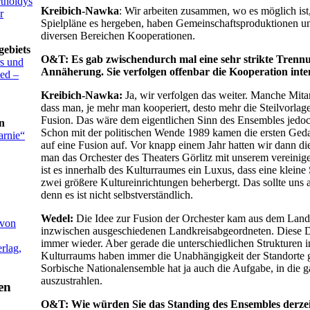
tholdys
Kreibich-Nawka
: Wir arbeiten zusammen, wo es möglich ist
r
Spielpläne es hergeben, haben Gemeinschaftsproduktionen un
diversen Bereichen Kooperationen.
gebiets
O&T: Es gab zwischendurch mal eine sehr strikte Trenn
rs und
Annäherung. Sie verfolgen offenbar die Kooperation inte
ied –
Kreibich-Nawka:
Ja, wir verfolgen das weiter. Manche Mitar
dass man, je mehr man kooperiert, desto mehr die Steilvorlage
Fusion. Das wäre dem eigentlichen Sinn des Ensembles jedoch
n
Schon mit der politischen Wende 1989 kamen die ersten Ged
rnie“
auf eine Fusion auf. Vor knapp einem Jahr hatten wir dann di
man das Orchester des Theaters Görlitz mit unserem vereinigen
ist es innerhalb des Kulturraumes ein Luxus, dass eine kleine
zwei größere Kultureinrichtungen beherbergt. Das sollte uns a
denn es ist nicht selbstverständlich.
Wedel:
Die Idee zur Fusion der Orchester kam aus dem Land
 von
inzwischen ausgeschiedenen Landkreisabgeordneten. Diese D
immer wieder. Aber gerade die unterschiedlichen Strukturen i
rlag,
Kulturraums haben immer die Unabhängigkeit der Standorte ge
Sorbische Nationalensemble hat ja auch die Aufgabe, in die 
auszustrahlen.
O&T: Wie würden Sie das Standing des Ensembles derzei