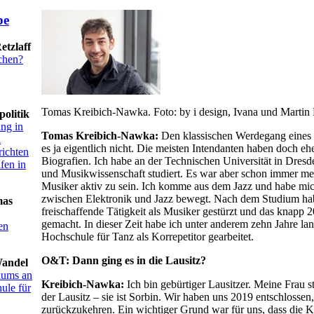
etzlaff
chen?
Tomas Kreibich-Nawka. Foto: by i design, Ivana und Martin 
politik
ng in
Tomas Kreibich-Nawka:
Den klassischen Werdegang eines 
a
es ja eigentlich nicht. Die meisten Intendanten haben doch e
ichten
Biografien. Ich habe an der Technischen Universität in Dresd
fen in
und Musikwissenschaft studiert. Es war aber schon immer me
Musiker aktiv zu sein. Ich komme aus dem Jazz und habe mic
zwischen Elektronik und Jazz bewegt. Nach dem Studium hab
mas
freischaffende Tätigkeit als Musiker gestürzt und das knapp 2
gemacht. In dieser Zeit habe ich unter anderem zehn Jahre la
en
Hochschule für Tanz als Korrepetitor gearbeitet.
O&T: Dann ging es in die Lausitz?
Wandel
iums an
Kreibich-Nawka:
Ich bin gebürtiger Lausitzer. Meine Frau 
ule für
der Lausitz – sie ist Sorbin. Wir haben uns 2019 entschlossen
zurückzukehren. Ein wichtiger Grund war für uns, dass die Ki