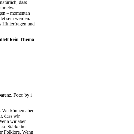
atürlich, dass
nur etwas
ügen – momentan
ttet sein werden.
es Hinterfragen und
llett kein Thema
arenz. Foto: by i
. Wir können aber
r, dass wir
 Wenn wir aber
isse Stärke im
er Folklore. Wenn