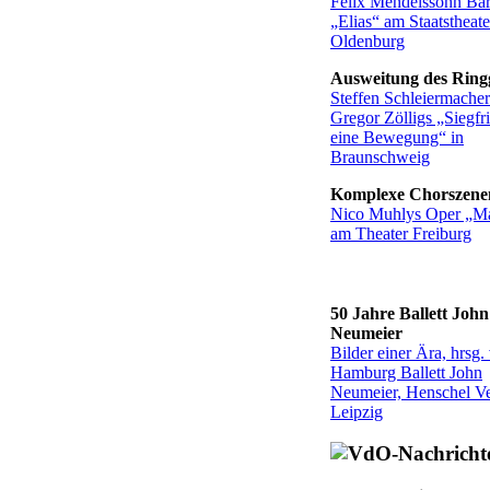
Felix Mendelssohn Bar
„Elias“ am Staatstheate
Oldenburg
Ausweitung des Ring
Steffen Schleiermache
Gregor Zölligs „Siegfr
eine Bewegung“ in
Braunschweig
Komplexe Chorszene
Nico Muhlys Oper „Ma
am Theater Freiburg
50 Jahre Ballett John
Neumeier
Bilder einer Ära, hrsg.
Hamburg Ballett John
Neumeier, Henschel Ve
Leipzig