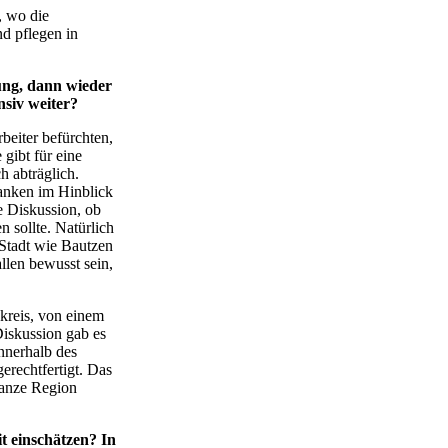
, wo die
d pflegen in
ung, dann wieder
nsiv weiter?
beiter befürchten,
 gibt für eine
 abträglich.
anken im Hinblick
e Diskussion, ob
 sollte. Natürlich
 Stadt wie Bautzen
llen bewusst sein,
kreis, von einem
iskussion gab es
nnerhalb des
rechtfertigt. Das
ganze Region
t einschätzen? In