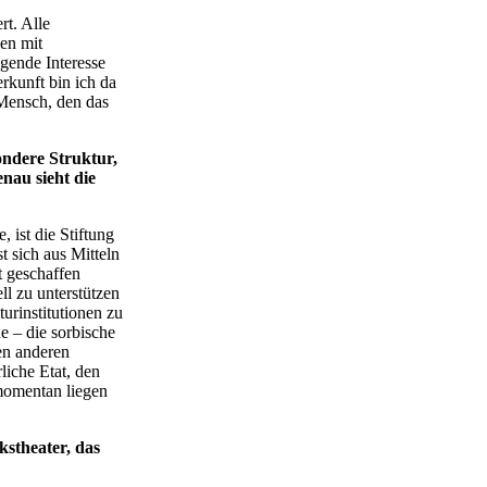
t. Alle
len mit
egende Interesse
rkunft bin ich da
 Mensch, den das
ndere Struktur,
nau sieht die
 ist die Stiftung
t sich aus Mitteln
t geschaffen
l zu unterstützen
urinstitutionen zu
e – die sorbische
len anderen
liche Etat, den
 momentan liegen
stheater, das