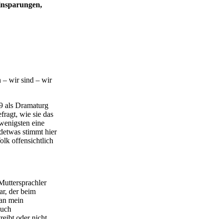
Einsparungen,
 – wir sind – wir
19 als Dramaturg
ragt, wie sie das
wenigsten eine
detwas stimmt hier
olk offensichtlich
Muttersprachler
r, der beim
 an mein
auch
eibt oder nicht.