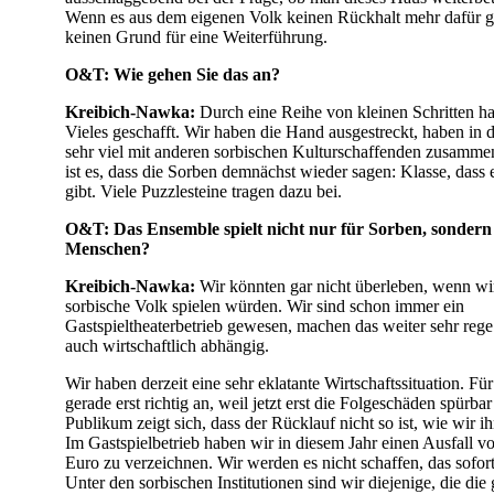
Wenn es aus dem eigenen Volk keinen Rückhalt mehr dafür gi
keinen Grund für eine Weiterführung.
O&T: Wie gehen Sie das an?
Kreibich-Nawka:
Durch eine Reihe von kleinen Schritten h
Vieles geschafft. Wir haben die Hand ausgestreckt, haben in d
sehr viel mit anderen sorbischen Kulturschaffenden zusammen
ist es, dass die Sorben demnächst wieder sagen: Klasse, dass 
gibt. Viele Puzzlesteine tragen dazu bei.
O&T: Das Ensemble spielt nicht nur für Sorben, sondern
Menschen?
Kreibich-Nawka:
Wir könnten gar nicht überleben, wenn wir
sorbische Volk spielen würden. Wir sind schon immer ein
Gastspieltheaterbetrieb gewesen, machen das weiter sehr reg
auch wirtschaftlich abhängig.
Wir haben derzeit eine sehr eklatante Wirtschaftssituation. Fü
gerade erst richtig an, weil jetzt erst die Folgeschäden spürb
Publikum zeigt sich, dass der Rücklauf nicht so ist, wie wir i
Im Gastspielbetrieb haben wir in diesem Jahr einen Ausfall 
Euro zu verzeichnen. Wir werden es nicht schaffen, das sofor
Unter den sorbischen Institutionen sind wir diejenige, die die 