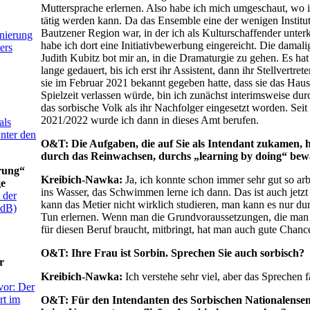
Muttersprache erlernen. Also habe ich mich umgeschaut, wo i
tätig werden kann. Da das Ensemble eine der wenigen Institut
Bautzener Region war, in der ich als Kulturschaffender unt
nierung
habe ich dort eine Initiativbewerbung eingereicht. Die damali
ers
Judith Kubitz bot mir an, in die Dramaturgie zu gehen. Es hat
lange gedauert, bis ich erst ihr Assistent, dann ihr Stellvertr
sie im Februar 2021 bekannt gegeben hatte, dass sie das Hau
Spielzeit verlassen würde, bin ich zunächst interimsweise durc
das sorbische Volk als ihr Nachfolger eingesetzt worden. Seit 
2021/2022 wurde ich dann in dieses Amt berufen.
als
nter den
O&T: Die Aufgaben, die auf Sie als Intendant zukamen, 
durch das Reinwachsen, durchs „learning by doing“ bewä
rung“
Kreibich-Nawka:
Ja, ich konnte schon immer sehr gut so arb
ge
ins Wasser, das Schwimmen lerne ich dann. Das ist auch jetz
 der
kann das Metier nicht wirklich studieren, man kann es nur dur
ddB)
Tun erlernen. Wenn man die Grundvoraussetzungen, die man
für diesen Beruf braucht, mitbringt, hat man auch gute Cha
O&T: Ihre Frau ist Sorbin. Sprechen Sie auch sorbisch?
r
Kreibich-Nawka:
Ich verstehe sehr viel, aber das Sprechen f
vor: Der
rt im
O&T: Für den Intendanten des Sorbischen Nationalensembl