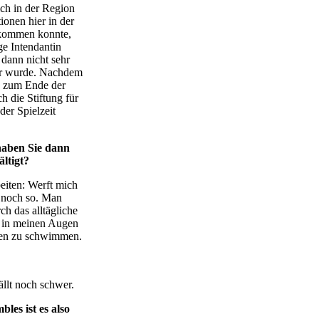
ch in der Region
ionen hier in der
erkommen konnte,
ge Intendantin
 dann nicht sehr
eter wurde. Nachdem
s zum Ende der
h die Stiftung für
der Spielzeit
haben Sie dann
ltigt?
eiten: Werft mich
t noch so. Man
ch das alltägliche
 in meinen Augen
ncen zu schwimmen.
ällt noch schwer.
es ist es also