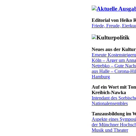
Editorial von Heiko R
Friede, Freude, Eierku
Neues aus der Kultur
Erneute Kostensteigeru
Köln – Ärger um Ann
Netrebko – Gute Nachr
aus Halle – Corona-Hil
Hamburg
Auf ein Wort mit To
Kreibich-Nawka
Intendant des Sorbisch
Nationalensembles
Tanzausbildung im 
Aspekte eines Sympos
der Münchner Hochsch
Musik und Theater