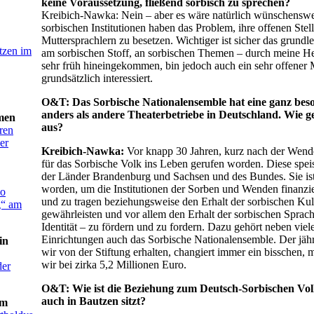
keine Voraussetzung, fließend sorbisch zu sprechen?
Kreibich-Nawka: Nein – aber es wäre natürlich wünschenswer
sorbischen Institutionen haben das Problem, ihre offenen Stel
Muttersprachlern zu besetzen. Wichtiger ist sicher das grundl
tzen im
am sorbischen Stoff, an sorbischen Themen – durch meine He
sehr früh hineingekommen, bin jedoch auch ein sehr offener
grundsätzlich interessiert.
O&T: Das Sorbische Nationalensemble hat eine ganz beso
anders als andere Theaterbetriebe in Deutschland. Wie ge
men
aus?
ren
er
Kreibich-Nawka:
Vor knapp 30 Jahren, kurz nach der Wende,
für das Sorbische Volk ins Leben gerufen worden. Diese speis
der Länder Brandenburg und Sachsen und des Bundes. Sie is
worden, um die Institutionen der Sorben und Wenden finanziel
no
und zu tragen beziehungsweise den Erhalt der sorbischen Kult
g“ am
gewährleisten und vor allem den Erhalt der sorbischen Sprach
Identität – zu fördern und zu fordern. Dazu gehört neben vie
Einrichtungen auch das Sorbische Nationalensemble. Der jähr
in
wir von der Stiftung erhalten, changiert immer ein bisschen,
wir bei zirka 5,2 Millionen Euro.
der
O&T: Wie ist die Beziehung zum Deutsch-Sorbischen Volk
auch in Bautzen sitzt?
um