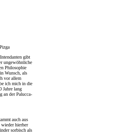
Pizga
Intendanten gibt
her ungewöhnliche
en Philosophie
in Wunsch, als
h vor allem
e ich mich in die
0 Jahre lang
ng an der Palucca-
stammt auch aus
, wieder hierher
nder sorbisch als