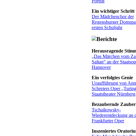
Porträt
Ein wichtiger Schritt
Der Mädchenchor der
Regensburger Domspa
ersten Schuljahr
Herausragende Stim
„Das Märchen vom Za
Saltan“ an der Staatsop
Hannover
Ein verfolgtes Genie
Uraufführung von An
Schreiers Oper „Turin
Staatstheater Nürnberg
Bezaubernde Zauber
Tschaikowsky-
Wiederentdeckung an 
Frankfurter Oper
Inszeniertes Oratori