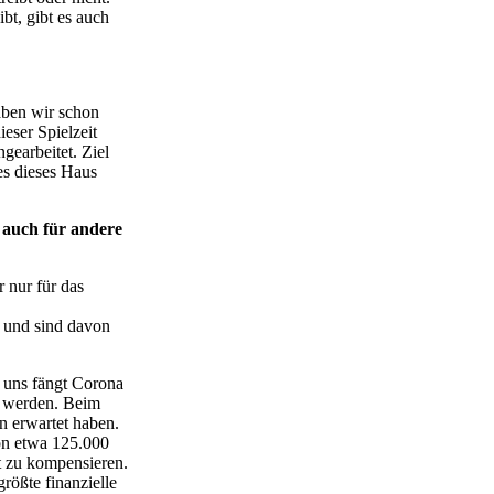
bt, gibt es auch
aben wir schon
ieser Spielzeit
gearbeitet. Ziel
es dieses Haus
 auch für andere
 nur für das
e und sind davon
r uns fängt Corona
ar werden. Beim
hn erwartet haben.
von etwa 125.000
t zu kompensieren.
größte finanzielle