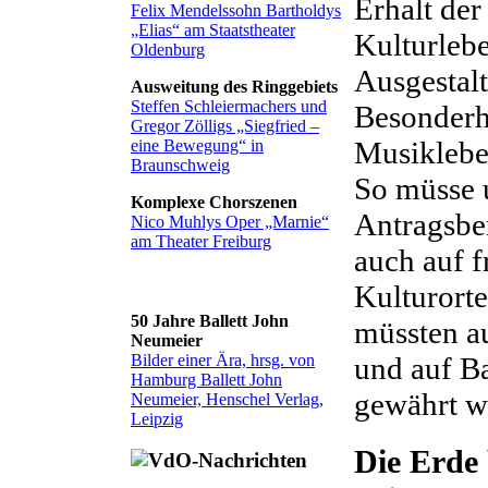
Erhalt der
Felix Mendelssohn Bartholdys
„Elias“ am Staatstheater
Kulturlebe
Oldenburg
Ausgestal
Ausweitung des Ringgebiets
Steffen Schleiermachers und
Besonderh
Gregor Zölligs „Siegfried –
Musiklebe
eine Bewegung“ in
Braunschweig
So müsse 
Komplexe Chorszenen
Antragsbe
Nico Muhlys Oper „Marnie“
am Theater Freiburg
auch auf f
Kulturorte
50 Jahre Ballett John
müssten a
Neumeier
Bilder einer Ära, hrsg. von
und auf B
Hamburg Ballett John
gewährt w
Neumeier, Henschel Verlag,
Leipzig
Die Erde 