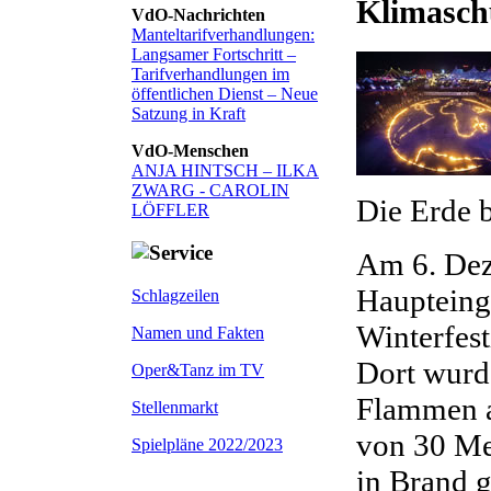
Klimasch
VdO-Nachrichten
Manteltarifverhandlungen:
Langsamer Fortschritt –
Tarifverhandlungen im
öffentlichen Dienst – Neue
Satzung in Kraft
VdO-Menschen
ANJA HINTSCH – ILKA
ZWARG - CAROLIN
Die Erde b
LÖFFLER
Am 6. Dez
Haupteing
Schlagzeilen
Winterfest
Namen und Fakten
Dort wurde
Oper&Tanz im TV
Flammen a
Stellenmarkt
von 30 Me
Spielpläne 2022/2023
in Brand g