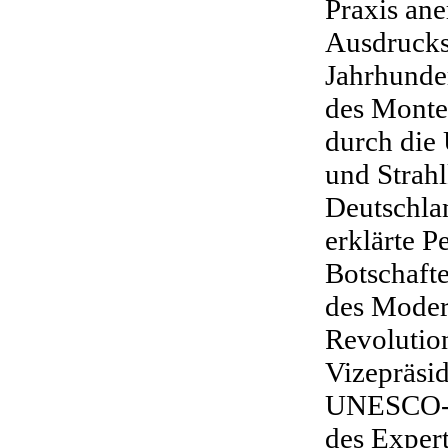
Praxis ane
Ausdrucks
Jahrhunde
des Monte
durch die
und Strah
Deutschla
erklärte P
Botschaft
des Moder
Revolution
Vizepräsi
UNESCO-K
des Exper