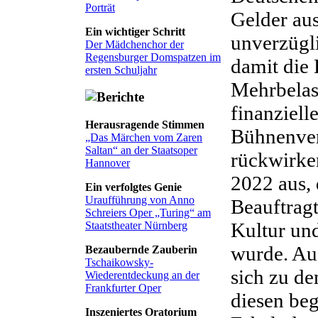
Porträt
Gelder au
Ein wichtiger Schritt
unverzügl
Der Mädchenchor der
Regensburger Domspatzen im
damit die
ersten Schuljahr
Mehrbelas
finanziell
Herausragende Stimmen
Bühnenvere
„Das Märchen vom Zaren
Saltan“ an der Staatsoper
rückwirke
Hannover
2022 aus, 
Ein verfolgtes Genie
Uraufführung von Anno
Beauftrag
Schreiers Oper „Turing“ am
Kultur und
Staatstheater Nürnberg
wurde. Au
Bezaubernde Zauberin
Tschaikowsky-
sich zu d
Wiederentdeckung an der
Frankfurter Oper
diesen be
Inszeniertes Oratorium