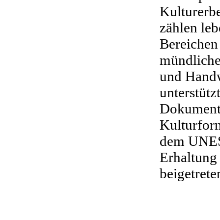
Kulturerb
zählen leb
Bereichen 
mündliche
und Handw
unterstüt
Dokumenta
Kulturform
dem UNES
Erhaltung
beigetrete