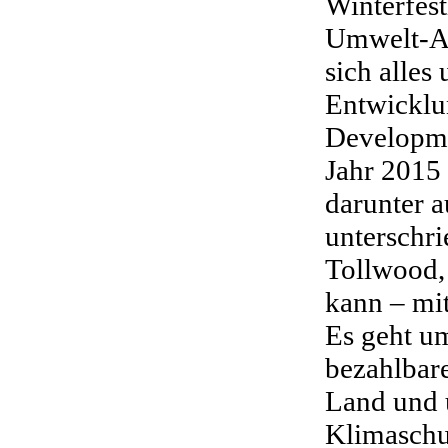
Winterfest
Umwelt-Ak
sich alles
Entwicklu
Developme
Jahr 2015
darunter 
unterschri
Tollwood, 
kann – mit
Es geht u
bezahlbar
Land und 
Klimaschu