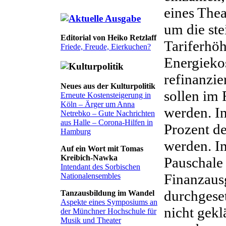
eines Thea
um die ste
Editorial von Heiko Retzlaff
Tariferhö
Friede, Freude, Eierkuchen?
Energieko
refinanzie
Neues aus der Kulturpolitik
sollen im 
Erneute Kostensteigerung in
Köln – Ärger um Anna
werden. I
Netrebko – Gute Nachrichten
aus Halle – Corona-Hilfen in
Prozent de
Hamburg
werden. I
Auf ein Wort mit Tomas
Kreibich-Nawka
Pauschale 
Intendant des Sorbischen
Finanzaus
Nationalensembles
durchgeset
Tanzausbildung im Wandel
Aspekte eines Symposiums an
nicht gekl
der Münchner Hochschule für
Musik und Theater