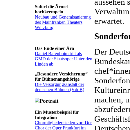
aussehen s
Sofort die Ärmel
Verwaltun
hochkrempeln
Neubau und Generalsanierung
erwartet.
des Mainfranken Theaters
Würzburg
Sonderfo
Das Ende einer Ära
Der Deuts
Daniel Barenboim tritt als
GMD der Staatsoper Unter den
Bundeskan
Linden ab
chef*innen
„Besondere Versicherung“
Sonderfond
für Bühnenangehörige
Die Versorgungsanstalt der
Kulturein
deutschen Bühnen (VddB)
machen, u
abzufeder
Ein Musterbeispiel für
Geschäfts
Integration
Chormitglieder stellen vor: Der
Deutschen 
Chor der Oper Frankfurt im