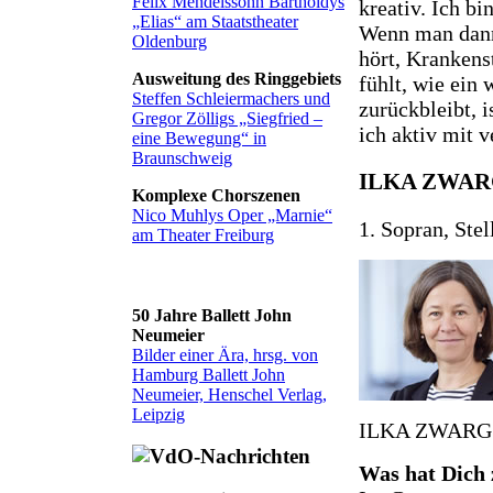
Felix Mendelssohn Bartholdys
kreativ. Ich bi
„Elias“ am Staatstheater
Wenn man dann
Oldenburg
hört, Krankens
Ausweitung des Ringgebiets
fühlt, wie ein
Steffen Schleiermachers und
zurückbleibt, i
Gregor Zölligs „Siegfried –
ich aktiv mit v
eine Bewegung“ in
Braunschweig
ILKA ZWA
Komplexe Chorszenen
Nico Muhlys Oper „Marnie“
1. Sopran, Stel
am Theater Freiburg
50 Jahre Ballett John
Neumeier
Bilder einer Ära, hrsg. von
Hamburg Ballett John
Neumeier, Henschel Verlag,
Leipzig
ILKA ZWARG - 1
Was hat Dich 