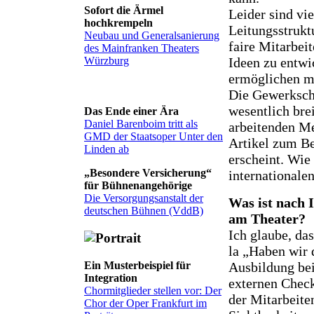
Sofort die Ärmel
Leider sind vi
hochkrempeln
Leitungsstrukt
Neubau und Generalsanierung
faire Mitarbe
des Mainfranken Theaters
Würzburg
Ideen zu entwi
ermöglichen mu
Die Gewerksch
wesentlich bre
Das Ende einer Ära
Daniel Barenboim tritt als
arbeitenden Me
GMD der Staatsoper Unter den
Artikel zum Be
Linden ab
erscheint. Wie
„Besondere Versicherung“
internationalen
für Bühnenangehörige
Die Versorgungsanstalt der
Was ist nach 
deutschen Bühnen (VddB)
am Theater?
Ich glaube, da
la „Haben wir
Ein Musterbeispiel für
Ausbildung bei
Integration
externen Check
Chormitglieder stellen vor: Der
der Mitarbeite
Chor der Oper Frankfurt im