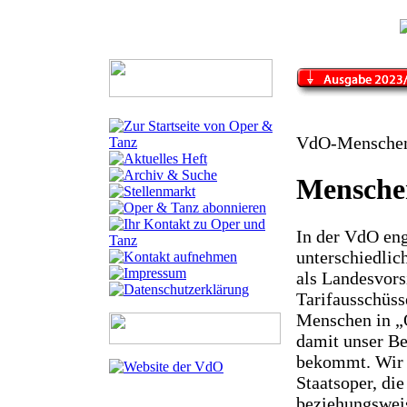
VdO-Mensche
Mensche
In der VdO eng
unterschiedlic
als Landesvorsi
Tarifausschüss
Menschen in „O
damit unser Be
bekommt. Wir 
Staatsoper, die
beziehungsweis