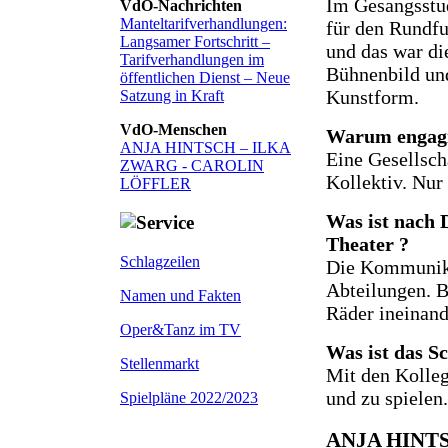
Im Gesangsstud
VdO-Nachrichten
Manteltarifverhandlungen:
für den Rundfu
Langsamer Fortschritt –
und das war di
Tarifverhandlungen im
Bühnenbild un
öffentlichen Dienst – Neue
Kunstform.
Satzung in Kraft
VdO-Menschen
Warum engagie
ANJA HINTSCH – ILKA
Eine Gesellsch
ZWARG - CAROLIN
Kollektiv. Nur
LÖFFLER
Was ist nach 
Theater ?
Schlagzeilen
Die Kommunika
Abteilungen. B
Namen und Fakten
Räder ineinand
Oper&Tanz im TV
Was ist das S
Stellenmarkt
Mit den Kolle
und zu spielen.
Spielpläne 2022/2023
ANJA HINT