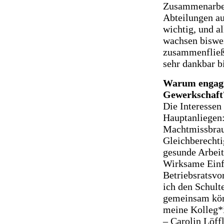
Zusammenarbei
Abteilungen auf
wichtig, und a
wachsen biswei
zusammenfließt
sehr dankbar b
Warum engagie
Gewerkschaft
Die Interessen 
Hauptanliegen
Machtmissbrau
Gleichberechti
gesunde Arbeit
Wirksame Einf
Betriebsratsvor
ich den Schult
gemeinsam kön
meine Kolleg*
– Carolin Löff