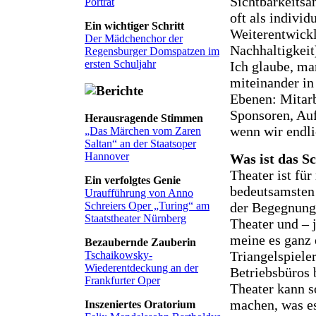
Sichtbarkeitsa
Porträt
oft als indivi
Ein wichtiger Schritt
Weiterentwick
Der Mädchenchor der
Nachhaltigkeit
Regensburger Domspatzen im
ersten Schuljahr
Ich glaube, ma
miteinander in
Ebenen: Mitarb
Sponsoren, Aufs
Herausragende Stimmen
wenn wir endl
„Das Märchen vom Zaren
Saltan“ an der Staatsoper
Hannover
Was ist das S
Theater ist für
Ein verfolgtes Genie
bedeutsamsten 
Uraufführung von Anno
Schreiers Oper „Turing“ am
der Begegnung 
Staatstheater Nürnberg
Theater und – 
meine es ganz e
Bezaubernde Zauberin
Triangelspiele
Tschaikowsky-
Wiederentdeckung an der
Betriebsbüros 
Frankfurter Oper
Theater kann s
machen, was es 
Inszeniertes Oratorium