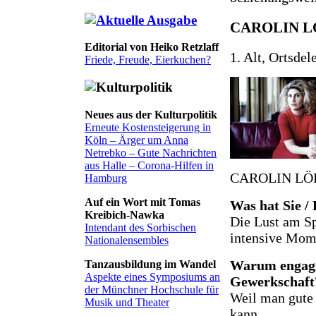
CAROLIN L
Editorial von Heiko Retzlaff
1. Alt, Ortsdel
Friede, Freude, Eierkuchen?
Neues aus der Kulturpolitik
Erneute Kostensteigerung in
Köln – Ärger um Anna
Netrebko – Gute Nachrichten
aus Halle – Corona-Hilfen in
CAROLIN LÖFFL
Hamburg
Auf ein Wort mit Tomas
Was hat Sie /
Kreibich-Nawka
Die Lust am Sp
Intendant des Sorbischen
intensive Mome
Nationalensembles
Warum engagie
Tanzausbildung im Wandel
Aspekte eines Symposiums an
Gewerkschaft
der Münchner Hochschule für
Weil man gute 
Musik und Theater
kann.