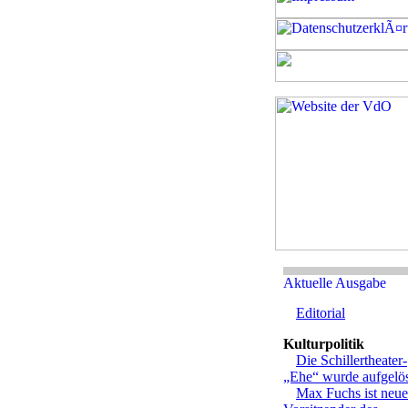
Editorial
Kulturpolitik
Die Schillertheater-
„Ehe“ wurde aufgelö
Max Fuchs ist neue