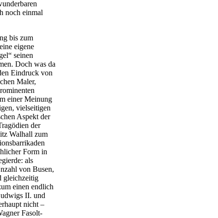
 wunderbaren
h noch einmal
ung bis zum
eine eigene
gel“ seinen
hmen. Doch was da
 den Eindruck von
schen Maler,
prominenten
hm einer Meinung
gen, vielseitigen
schen Aspekt der
 Tragödien der
sitz Walhall zum
ionsbarrikaden
chlicher Form in
gierde: als
Unzahl von Busen,
 gleichzeitig
zum einen endlich
Ludwigs II. und
haupt nicht –
Wagner Fasolt-