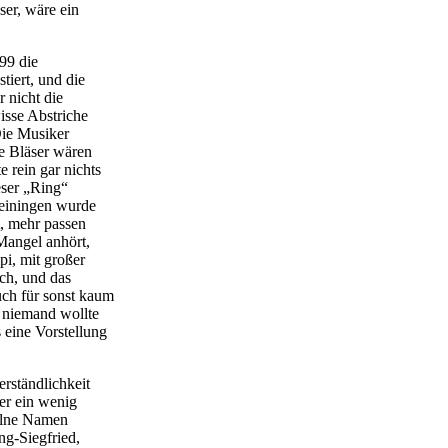
ser, wäre ein
99 die
tiert, und die
r nicht die
isse Abstriche
Die Musiker
ie Bläser wären
e rein gar nichts
eser „Ring“
einingen wurde
t, mehr passen
Mangel anhört,
pi, mit großer
ch, und das
uch für sonst kaum
– niemand wollte
 eine Vorstellung
rständlichkeit
mer ein wenig
elne Namen
ng-Siegfried,