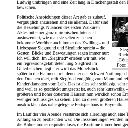
Ludwig umbringen und eine Zeit lang in Drachengestalt den
bewachen.
Politische Anspielungen dieser Art gab es zuhauf,
vergnüglich anzusehen sind sie allemal. Dafür sind
die Beziehungs-Nuancen des ersten Walküren-
Aktes mit einer ganz unironischen Intensität
ausinszeniert, wie man sie selten zu sehen
bekommt: Worüber auch immer das Zwillings- und
Liebespaar Siegmund und Sieglinde spricht – die
Sieg
Gesten, Blicke und Bewegungen sagen immer nur:
Rhein
Ich will dich. Im „Siegfried“ erleben wir mit, wie
„Gött
ein regressionsgefährdeter Jung-Siegfried im
Foto: 
Gitterbettchen liegt – er wirft das Möbelstück
später in die Flammen, mit denen er das Schwert Nothung sc
den Drachen tötet, reift Siegfried endgültig zum Mann und rei
Kinderklamotten vom Leib. Das ist alles sehr schlüssig, sehr 
und weil es so geschickt umgesetzt ist, auch sehr kurzweilig 
größeren und höher dotierten Häusern nun wirklich schon E
weniger Schlüssiges zu sehen. Und zu diesen größeren Häuse
ausdrücklich das nahe gelegene Festspielhaus in Bayreuth.
Im Lauf der vier Abende verstärkte sich allerdings auch eine
Anfang an zu beobachten war: Die Inszenierungen wurden i
die Bühne immer requisitenloser, die Kostüme immer heutige