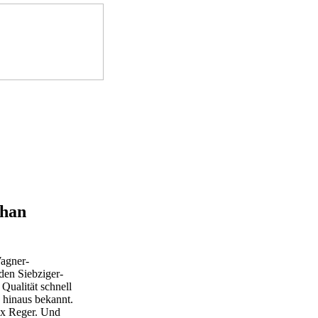
phan
Wagner-
den Siebziger-
 Qualität schnell
 hinaus bekannt.
ax Reger. Und