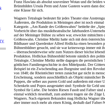
Franz Hawlata als absolut souveräner Wotan und die beiden
Brünnhilden Ursula Prem und Anne Gasteen waren dann doc
&
eine Klasse für sich.
Wagners Tetralogie bedeutet für jedes Theater eine Anstreng
Äußersten, die Produktion in Meiningen aber ist noch einmal 
Kategorie. „Am Rande des Größenwahns“ betitelte der „Spie
t
Vorbericht über das musiktheatralische Jahrhundert-Unterne
auf der Meininger Bühne zu sehen war, erweckte mitnichten
Größenwahn. Christine Mielitz hatte sich mit dem österreichi
 TV
Bildhauer und Querdenker Alfred Hrdlicka einen besonders 
Bühnenbildner gesucht, und sie war keineswegs immer mit i
– überraschenderweise sehr zum Nutzen dieser höchst lebendi
Produktion. Hrdlickas Bühnenbild betonte nämlich den politi
Tetralogie, Christine Mielitz stellte dagegen die persönlichen
göttlichen Familiengeschichte in den Mittelpunkt. Der Götter
Beispiel ist ein Zwischending aus Burgruine und den Revolut
von 1848; die Rheintöchter treten zunächst gar nicht in mens
Erscheinung, sondern ausschließlich als Objekt männlicher Be
Puppen, die selber aus purem Gold und außerdem mit einer 
Schenkeln und Popos ausgestattet sind: Symbole für Geld und
Symbol für Liebe. Die beiden Riesen Fasolt und Fafner sind 
einmal wirklich riesenhaft, zum anderen tragen sie die Züge 
Wagners. Nach eigenem Bekunden mag Hrdlicka Wagner über
aber immer noch mehr als einen König, deshalb darf Fafner-