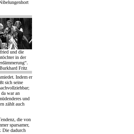
 Nibelungenhort
fried und die
töchter in der
erdämmerung“.
Burkhard Fritz
hmiedet. Indem er
ßt sich seine
nachvollziehbar;
– da war an
rmüdenderes und
rn zählt auch
 Tendenz, die von
mmer sparsamer,
r. Die dadurch