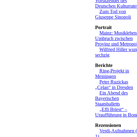
Vorsitzender des
Deutschen Kulturrate
Zum Tod von
Giuseppe Sinopoli
Portrait
Mainz: Musikleben
Umbruch zwischen
Provinz und Metropo
Wilfried Hiller wur
sechzig
Berichte
Ring-Projekt in
Meiningen
Peter Ruzickas
„Celan“ in Dresden
Ein Abend des
Bayerischen
Staatsballetts
„Effi Briest“ –
Uraufführung in Bon
Rezensionen
Verdi-Aufnahmen (
1)