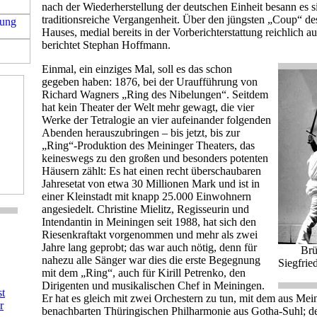
nach der Wiederherstellung der deutschen Einheit besann es si
traditionsreiche Vergangenheit. Über den jüngsten „Coup“ de
Hauses, medial bereits in der Vorberichterstattung reichlich a
berichtet Stephan Hoffmann.
Einmal, ein einziges Mal, soll es das schon
gegeben haben: 1876, bei der Uraufführung von
Richard Wagners „Ring des Nibelungen“. Seitdem
hat kein Theater der Welt mehr gewagt, die vier
Werke der Tetralogie an vier aufeinander folgenden
Abenden herauszubringen – bis jetzt, bis zur
„Ring“-Produktion des Meininger Theaters, das
keineswegs zu den großen und besonders potenten
Häusern zählt: Es hat einen recht überschaubaren
Jahresetat von etwa 30 Millionen Mark und ist in
einer Kleinstadt mit knapp 25.000 Einwohnern
angesiedelt. Christine Mielitz, Regisseurin und
Intendantin in Meiningen seit 1988, hat sich den
Riesenkraftakt vorgenommen und mehr als zwei
Jahre lang geprobt; das war auch nötig, denn für
Brü
nahezu alle Sänger war dies die erste Begegnung
Siegfrie
mit dem „Ring“, auch für Kirill Petrenko, den
Dirigenten und musikalischen Chef in Meiningen.
st
Er hat es gleich mit zwei Orchestern zu tun, mit dem aus Mei
r
benachbarten Thüringischen Philharmonie aus Gotha-Suhl; de