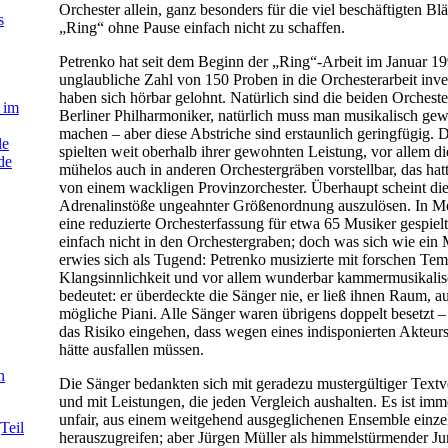
Orchester allein, ganz besonders für die viel beschäftigten Blä
s
„Ring“ ohne Pause einfach nicht zu schaffen.
Petrenko hat seit dem Beginn der „Ring“-Arbeit im Januar 19
unglaubliche Zahl von 150 Proben in die Orchesterarbeit inves
haben sich hörbar gelohnt. Natürlich sind die beiden Orcheste
 im
Berliner Philharmoniker, natürlich muss man musikalisch gew
machen – aber diese Abstriche sind erstaunlich geringfügig. 
le
spielten weit oberhalb ihrer gewohnten Leistung, vor allem d
de
mühelos auch in anderen Orchestergräben vorstellbar, das hatt
von einem wackligen Provinzorchester. Überhaupt scheint di
Adrenalinstöße ungeahnter Größenordnung auszulösen. In M
eine reduzierte Orchesterfassung für etwa 65 Musiker gespiel
einfach nicht in den Orchestergraben; doch was sich wie ein 
erwies sich als Tugend: Petrenko musizierte mit forschen Tem
Klangsinnlichkeit und vor allem wunderbar kammermusikalis
bedeutet: er überdeckte die Sänger nie, er ließ ihnen Raum, a
mögliche Piani. Alle Sänger waren übrigens doppelt besetzt 
das Risiko eingehen, dass wegen eines indisponierten Akteurs
hätte ausfallen müssen.
n
Die Sänger bedankten sich mit geradezu mustergültiger Textve
und mit Leistungen, die jeden Vergleich aushalten. Es ist im
unfair, aus einem weitgehend ausgeglichenen Ensemble einz
Teil
herauszugreifen; aber Jürgen Müller als himmelstürmender Ju