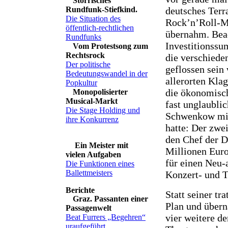
Störrisches
Rundfunk-Stiefkind.
deutsches Terr
Die Situation des
Rock’n’Roll-M
öffentlich-rechtlichen
übernahm. Beac
Rundfunks
Investitionssu
Vom Protestsong zum
Rechtsrock
die verschied
Der politische
geflossen sein
Bedeutungswandel in der
allerorten Kla
Popkultur
die ökonomisch
Monopolisierter
Musical-Markt
fast unglaubl
Die Stage Holding und
Schwenkow mit 
ihre Konkurrenz
hatte: Der zwe
den Chef der D
Ein Meister mit
Millionen Euro
vielen Aufgaben
für einen Neu-
Die Funktionen eines
Ballettmeisters
Konzert- und T
Statt seiner tr
Graz. Passanten einer
Plan und über
Passagenwelt
vier weitere de
Beat Furrers „Begehren“
uraufgeführt