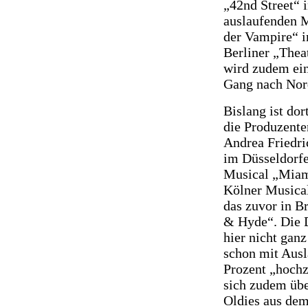
„42nd Street“ 
auslaufenden M
der Vampire“ in
Berliner „Thea
wird zudem ein
Gang nach Nord
Bislang ist do
die Produzent
Andrea Friedri
im Düsseldorfe
Musical „Miam
Kölner Musica
das zuvor in B
& Hyde“. Die D
hier nicht ganz
schon mit Ausl
Prozent „hochz
sich zudem übe
Oldies aus dem