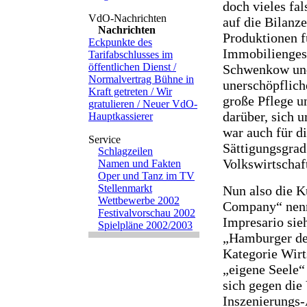
doch vieles fal
auf die Bilanz
Nachrichten
Produktionen f
Eckpunkte des
Immobiliengesc
Tarifabschlusses im
öffentlichen Dienst /
Schwenkow und 
Normalvertrag Bühne in
unerschöpflich
Kraft getreten / Wir
große Pflege u
gratulieren / Neuer VdO-
darüber, sich
Hauptkassierer
war auch für d
Sättigungsgrad 
Schlagzeilen
Volkswirtschaft
Namen und Fakten
Oper und Tanz im TV
Stellenmarkt
Nun also die K
Wettbewerbe 2002
Company“ nenne
Festivalvorschau 2002
Impresario sie
Spielpläne 2002/2003
„Hamburger des
Kategorie Wirt
„eigene Seele“
sich gegen die
Inszenierungs