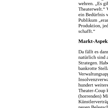
wehren. „Es gi
Theaterwelt.“ 
ein Bedürfnis 
Publikum „erar
Produktion, je
schafft.“
Markt-Aspek
Da fällt es da
natürlich sind
Strategen. Ha
bankrotte Stel
Verwaltungsapp
Insolvenzverwa
hundert weitere
Theater-Coup k
(horrenden) Mi
Künstlerverträ
neuen Belegsch