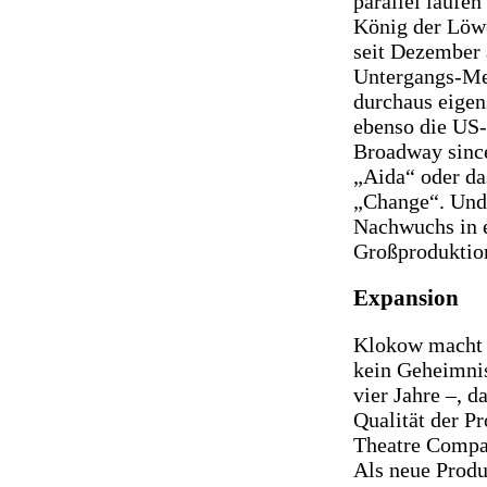
parallel laufe
König der Löw
seit Dezember 
Untergangs-Me
durchaus eige
ebenso die US-
Broadway since
„Aida“ oder da
„Change“. Und 
Nachwuchs in e
Großproduktio
Expansion
Klokow macht 
kein Geheimnis
vier Jahre –, 
Qualität der P
Theatre Compan
Als neue Produ