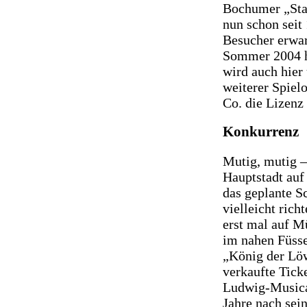
Bochumer „Star
nun schon seit
Besucher erwar
Sommer 2004 hi
wird auch hier
weiterer Spiel
Co. die Lizenz
Konkurrenz
Mutig, mutig –
Hauptstadt auf
das geplante S
vielleicht ric
erst mal auf M
im nahen Füss
„König der Löw
verkaufte Tick
Ludwig-Musical
Jahre nach sei