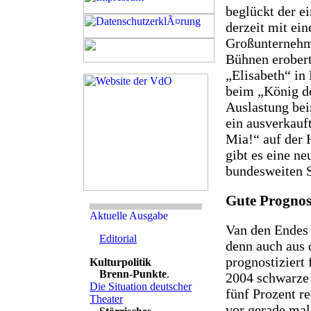
beglückt der e
derzeit mit ei
Großunternehme
Bühnen erobert
„Elisabeth“ in 
beim „König d
Auslastung bei
ein ausverkau
Mia!“ auf der
gibt es eine n
bundesweiten S
Gute Progno
Van den Endes
Editorial
denn auch aus 
prognostiziert 
Brenn-Punkte
.
2004 schwarze 
Die Situation deutscher
fünf Prozent r
Theater
vor gerade mal