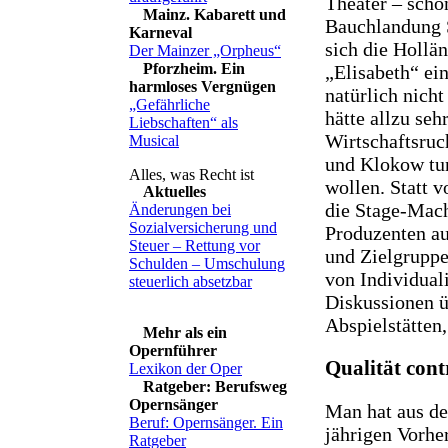
Theater – scho
Mainz. Kabarett und
Bauchlandung S
Karneval
sich die Hollä
Der Mainzer „Orpheus“
Pforzheim. Ein
„Elisabeth“ ein
harmloses Vergnügen
natürlich nicht
„Gefährliche
hätte allzu seh
Liebschaften“ als
Wirtschaftsruc
Musical
und Klokow tu
wollen. Statt 
Aktuelles
die Stage-Mach
Änderungen bei
Sozialversicherung und
Produzenten au
Steuer – Rettung vor
und Zielgrupp
Schulden – Umschulung
von Individual
steuerlich absetzbar
Diskussionen ü
Abspielstätten,
Mehr als ein
Opernführer
Qualität cont
Lexikon der Oper
Ratgeber: Berufsweg
Opernsänger
Man hat aus den
Beruf: Opernsänger. Ein
jährigen Vorhe
Ratgeber