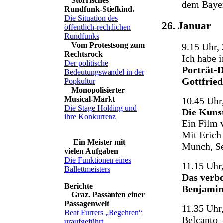
Störrisches
dem Bayer
Rundfunk-Stiefkind.
Die Situation des
26. Januar
öffentlich-rechtlichen
Rundfunks
Vom Protestsong zum
9.15 Uhr, 
Rechtsrock
Ich habe 
Der politische
Porträt-
Bedeutungswandel in der
Gottfrie
Popkultur
Monopolisierter
Musical-Markt
10.45 Uhr
Die Stage Holding und
Die Kunst
ihre Konkurrenz
Ein Film 
Mit Erich
Ein Meister mit
Munch, Se
vielen Aufgaben
Die Funktionen eines
11.15 Uhr
Ballettmeisters
Das verb
Benjamin 
Graz. Passanten einer
Passagenwelt
11.35 Uhr
Beat Furrers „Begehren“
Belcanto 
uraufgeführt