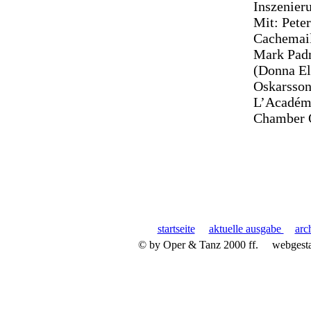
Inszenier
Mit: Pete
Cachemail
Mark Padm
(Donna El
Oskarsson
L’Académi
Chamber 
startseite
aktuelle ausgabe
arc
© by Oper & Tanz 2000 ff.
webgest