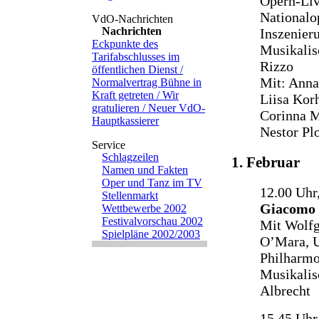
Opern-Liv
Nationalo
Nachrichten
Inszenier
Eckpunkte des
Musikalis
Tarifabschlusses im
Rizzo
öffentlichen Dienst /
Mit: Anna-
Normalvertrag Bühne in
Kraft getreten / Wir
Liisa Kor
gratulieren / Neuer VdO-
Corinna M
Hauptkassierer
Nestor Pl
Schlagzeilen
1. Februar
Namen und Fakten
Oper und Tanz im TV
12.00 Uhr
Stellenmarkt
Giacomo P
Wettbewerbe 2002
Festivalvorschau 2002
Mit Wolfg
Spielpläne 2002/2003
O’Mara, U
Philharmo
Musikalis
Albrecht
15.45 Uhr,