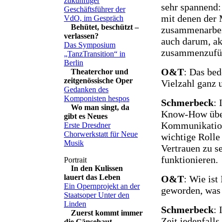
zukünftiger
sehr spannend:
Geschäftsführer der
mit denen der 
VdO, im Gespräch
Behütet, beschützt –
zusammenarbeit
verlassen?
auch darum, ak
Das Symposium
zusammenzufü
„TanzTransition“ in
Berlin
O&T
: Das bed
Theaterchor und
zeitgenössische Oper
Vielzahl ganz 
Gedanken des
Komponisten hespos
Schmerbeck
: 
Wo man singt, da
Know-How über
gibt es Neues
Kommunikation
Erste Dresdner
Chorwerkstatt für Neue
wichtige Rolle
Musik
Vertrauen zu s
funktionieren.
In den Kulissen
lauert das Leben
O&T
: Wie ist
Ein Opernprojekt an der
geworden, was 
Staatsoper Unter den
Linden
Schmerbeck
:
Zuerst kommt immer
Zeit jedenfall
die Gänsehaut