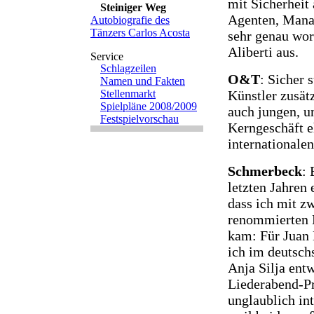
mit Sicherheit
Steiniger Weg
Agenten, Manag
Autobiografie des
Tänzers Carlos Acosta
sehr genau wor
Aliberti aus.
Schlagzeilen
O&T
: Sicher 
Namen und Fakten
Künstler zusät
Stellenmarkt
Spielpläne 2008/2009
auch jungen, u
Festspielvorschau
Kerngeschäft e
internationalen
Schmerbeck
: 
letzten Jahren 
dass ich mit z
renommierten 
kam: Für Juan 
ich im deutsch
Anja Silja entw
Liederabend-Pr
unglaublich int