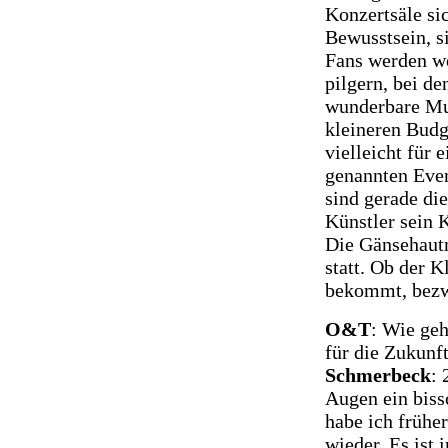
Konzertsäle si
Bewusstsein, s
Fans werden we
pilgern, bei d
wunderbare Mus
kleineren Budg
vielleicht für
genannten Eve
sind gerade die
Künstler sein 
Die Gänsehautm
statt. Ob der 
bekommt, bezwe
O&T
: Wie geh
für die Zukunf
Schmerbeck
: 
Augen ein biss
habe ich frühe
wieder. Es ist