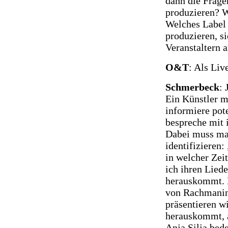
dann die Fragen
produzieren? W
Welches Label 
produzieren, s
Veranstaltern 
O&T
: Als Li
Schmerbeck
: 
Ein Künstler mö
informiere pote
bespreche mit 
Dabei muss man
identifizieren:
in welcher Zeit
ich ihren Lie
herauskommt. D
von Rachmanino
präsentieren w
herauskommt, a
Anja Silja bed