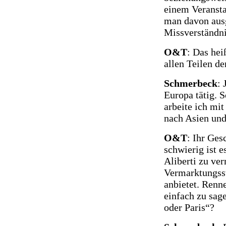
einem Veransta
man davon ausg
Missverständni
O&T
: Das hei
allen Teilen de
Schmerbeck
: 
Europa tätig. 
arbeite ich mi
nach Asien un
O&T
: Ihr Ges
schwierig ist 
Aliberti zu ve
Vermarktungsst
anbietet. Renne
einfach zu sag
oder Paris“?