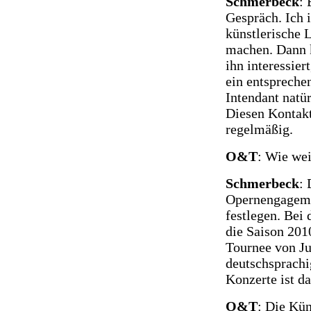
Schmerbeck
: 
Gespräch. Ich 
künstlerische L
machen. Dann 
ihn interessier
ein entspreche
Intendant natür
Diesen Kontakt
regelmäßig.
O&T
: Wie we
Schmerbeck
: 
Opernengageme
festlegen. Bei
die Saison 2010
Tournee von J
deutschsprachi
Konzerte ist d
O&T
: Die Kün