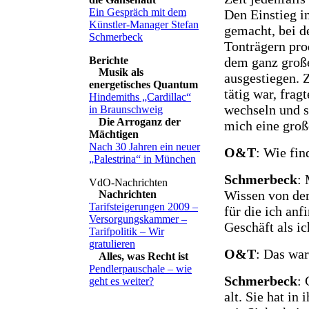
Ein Gespräch mit dem
Den Einstieg i
Künstler-Manager Stefan
gemacht, bei d
Schmerbeck
Tonträgern pro
dem ganz große
Musik als
ausgestiegen. Z
energetisches Quantum
tätig war, frag
Hindemiths „Cardillac“
wechseln und s
in Braunschweig
Die Arroganz der
mich eine groß
Mächtigen
Nach 30 Jahren ein neuer
O&T
: Wie fin
„Palestrina“ in München
Schmerbeck
: 
Wissen von der
Nachrichten
Tarifsteigerungen 2009 –
für die ich anf
Versorgungskammer –
Geschäft als ic
Tarifpolitik – Wir
gratulieren
O&T
: Das war
Alles, was Recht ist
Pendlerpauschale – wie
Schmerbeck
: 
geht es weiter?
alt. Sie hat in