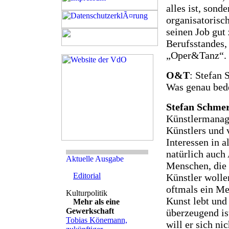
alles ist, sond
organisatorisc
seinen Job gut
Berufsstandes,
„Oper&Tanz“.
O&T
: Stefan 
Was genau bede
Stefan Schme
Künstlermanage
Künstlers und v
Interessen in a
natürlich auch
Menschen, die
Editorial
Künstler wollen
oftmals ein Me
Kunst lebt und
Mehr als eine
Gewerkschaft
überzeugend is
Tobias Könemann,
will er sich ni