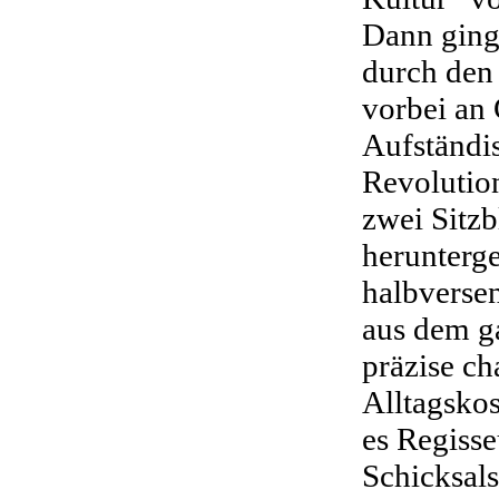
Dann ging
durch den
vorbei an
Aufständi
Revolution
zwei Sitzb
herunterg
halbverse
aus dem g
präzise ch
Alltagsko
es Regiss
Schicksals