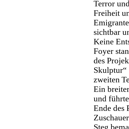
Terror un
Freiheit 
Emigranten
sichtbar u
Keine Ent
Foyer stan
des Projek
Skulptur“
zweiten Te
Ein breite
und führte
Ende des P
Zuschauer
Steg bema