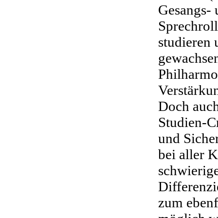
Gesangs- u
Sprechrol
studieren 
gewachsen
Philharmo
Verstärku
Doch auch
Studien-C
und Sicher
bei aller 
schwierig
Differenz
zum ebenf