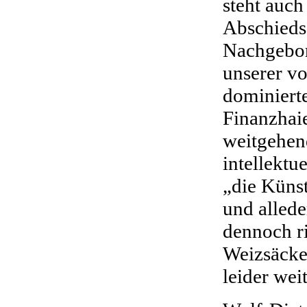
steht auch
Abschieds
Nachgebore
unserer v
dominiert
Finanzhai
weitgehend
intellektu
„die Küns
und allede
dennoch r
Weizsäcker
leider weit