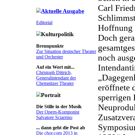
Carl Fried
Schlimmste
Editorial
Hoffnung d
Doch gera
gesamtges
Brennpunkte
Zur Situation deutscher Theater
noch ausge
und Orchester
Intendanti
Auf ein Wort mit...
Christoph Dittrich,
„Dagegenh
Generalintendant der
Chemnitzer Theater
eröffnete 
sperrigen 
Neuproduk
Die Stille in der Musik
Der Opern-Komponist
Zusatzver
Salvatore Sciarrino
Symposium
... dann geht die Post ab
Die chor.com 2013 in