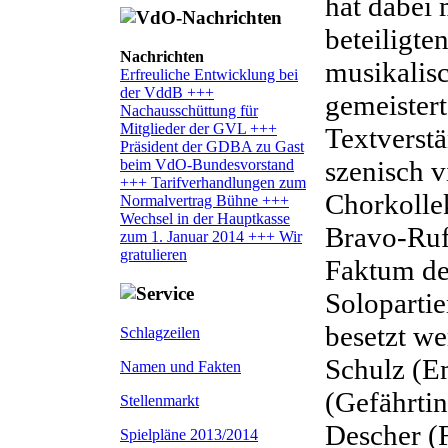
hat dabei 
beteiligte
Nachrichten
musikalis
Erfreuliche Entwicklung bei
der VddB +++
gemeistert
Nachausschüttung für
Mitglieder der GVL +++
Textverstä
Präsident der GDBA zu Gast
szenisch v
beim VdO-Bundesvorstand
+++ Tarifverhandlungen zum
Chorkolle
Normalvertrag Bühne +++
Wechsel in der Hauptkasse
Bravo-Rufe
zum 1. Januar 2014 +++ Wir
gratulieren
Faktum des
Soloparti
besetzt w
Schlagzeilen
Schulz (E
Namen und Fakten
(Gefährti
Stellenmarkt
Descher (F
Spielpläne 2013/2014