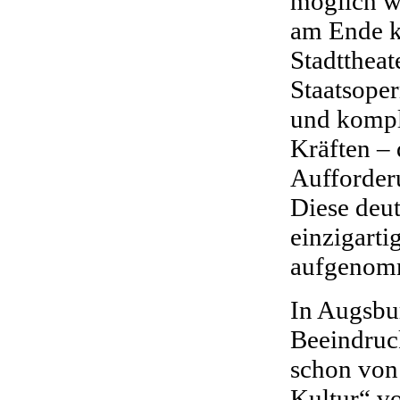
möglich w
am Ende kl
Stadttheat
Staatsope
und kompl
Kräften – 
Aufforderu
Diese deut
einzigarti
aufgenom
In Augsbu
Beeindruc
schon von 
Kultur“ v