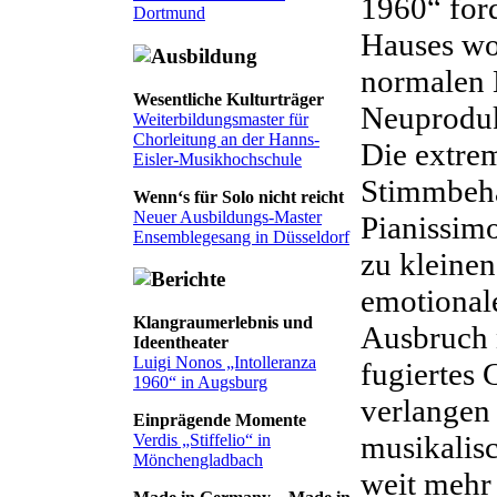
1960“ ford
Dortmund
Hauses wo
normalen 
Wesentliche Kulturträger
Neuproduk
Weiterbildungsmaster für
Chorleitung an der Hanns-
Die extrem
Eisler-Musikhochschule
Stimmbeh
Wenn‘s für Solo nicht reicht
Neuer Ausbildungs-Master
Pianissimo
Ensemblegesang in Düsseldorf
zu kleinen
emotional
Klangraumerlebnis und
Ausbruch 
Ideentheater
Luigi Nonos „Intolleranza
fugiertes
1960“ in Augsburg
verlangen 
Einprägende Momente
musikalisc
Verdis „Stiffelio“ in
Mönchengladbach
weit mehr 