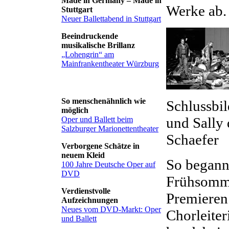
Made in Germany – Made in
Werke ab.
Stuttgart
Neuer Ballettabend in Stuttgart
Beeindruckende
musikalische Brillanz
„Lohengrin“ am
Mainfrankentheater Würzburg
So menschenähnlich wie
Schlussbi
möglich
und Sally 
Oper und Ballett beim
Salzburger Marionettentheater
Schaefer
Verborgene Schätze in
neuem Kleid
So begann
100 Jahre Deutsche Oper auf
DVD
Frühsommer
Verdienstvolle
Premieren 
Aufzeichnungen
Neues vom DVD-Markt: Oper
Chorleite
und Ballett