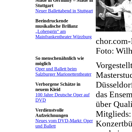
Made in Germany – Made in
Stuttgart
Neuer Ballettabend in Stuttgart
Beeindruckende
musikalische Brillanz
„Lohengrin“ am
Mainfrankentheater Würzburg
chor.com-
Foto: Wil
So menschenähnlich wie
Vorgestell
möglich
Oper und Ballett beim
Masterstu
Salzburger Marionettentheater
Düsseldor
Verborgene Schätze in
neuem Kleid
das Ensemb
100 Jahre Deutsche Oper auf
DVD
über Qual
Verdienstvolle
Mitglieds
Aufzeichnungen
Neues vom DVD-Markt: Oper
Konzertbü
und Ballett