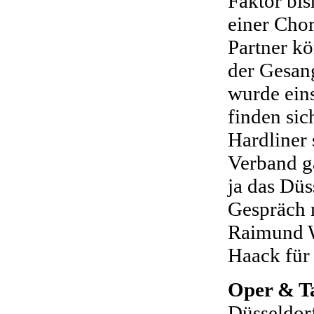
Faktor bish
einer Cho
Partner k
der Gesan
wurde ein
finden sic
Hardliner 
Verband ga
ja das Düs
Gespräch 
Raimund W
Haack für
Oper & T
Düsseldor