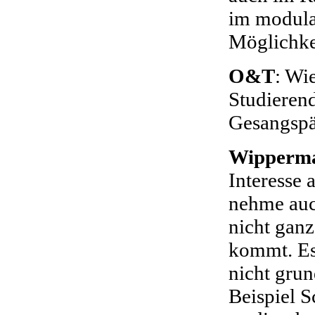
im modula
Möglichkei
O&T
: Wi
Studieren
Gesangspä
Wipperm
Interesse 
nehme auc
nicht ganz
kommt. Es 
nicht gru
Beispiel 