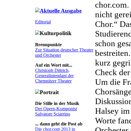
chor.com. 
nicht gerei
Chor.“ Das
Editorial
Studieren
schon gesag
Brennpunkte
Zur Situation deutscher Theater
bestreiten.
und Orchester
kurz gegri
Auf ein Wort mit...
Check der 
Christoph Dittrich,
Generalintendant der
Um die Fr
Chemnitzer Theater
Chorsänger
Diskussion
Die Stille in der Musik
Halsey im
Der Opern-Komponist
Salvatore Sciarrino
Worte fan
... dann geht die Post ab
Orchester s
Die chor.com 2013 in