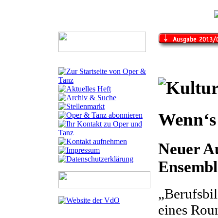
Wenn‘s 
Neuer A
Ensemble
„Berufsbil
eines Rou