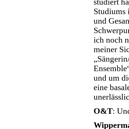
studiert h
Studiums 
und Gesan
Schwerpun
ich noch n
meiner Sic
„Sängerin/
Ensemble“ 
und um die
eine basal
unerlässli
O&T
: Un
Wipperm