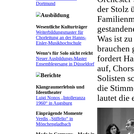
Dortmund
der Stolz 
Familienmi
gestandene
Wesentliche Kulturträger
Weiterbildungsmaster für
Was ist zu
Chorleitung an der Hanns-
Eisler-Musikhochschule
brauchen g
Wenn‘s für Solo nicht reicht
fordert H
Neuer Ausbildungs-Master
Ensemblegesang in Düsseldorf
auf, Chor
Solisten s
die Stimme
Klangraumerlebnis und
Ideentheater
lautet die
Luigi Nonos „Intolleranza
1960“ in Augsburg
Einprägende Momente
Verdis „Stiffelio“ in
Mönchengladbach