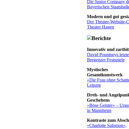
Die Junior Company d
Bayerischen Staatsballe
Modern und gut gesta
Der Theater-Website-
Theater Hagen
Innovativ und zartbit
David Pountneys letzte
Bregenzer Festspiele
Mystisches
Gesamtkunstwerk
»Die Frau ohne Schatt
Leipzig
Dreh- und Angelpunk
Geschehens
»Böse Geister« – Urau
in Mannheim
Kontraste zum Absch
»Charlotte Salomon«,