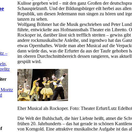
Kulisse gegeben wird – mit den ganz Großen der deutschspr
Schauspielzunft. Und der Bildungsbürger eilt herbei aus alle
Republik, um diesen Jedermann nun singen zu hören und irg
tanzen zu sehen.
Wolfgang Böhmer hat die Musik geschrieben und Peter Lund,
führte, entwickelte aus Hofmannsthals Theater ein Libretto. 
Rockoper ist, darüber lässt sich trefflich streiten – gewiss gibt
andere rockmusikalische Anleihe, und irgendwo hat das Ga
etwas Opernhaftes. Würde man aber Musical auf die Verpack
dann würde das, was die Erfurter da aus der Taufe gehoben h
tz –
im oberen Durchschnittsbereich dessen rangieren, was aktuel
gespült wird.
eln,
elitz
iter
 Moritz
nd
Eher Musical als Rockoper. Foto: Theater Erfurt/Lutz Edelho
Die Welt der Buhlschaft, die hier Liebste heißt, atmet die Sc
frühen 20. Jahrhunderts – das hat gerade in schönen Kantile
f
von Korngold. Eine attraktive musikalische Aufgabe ist das 