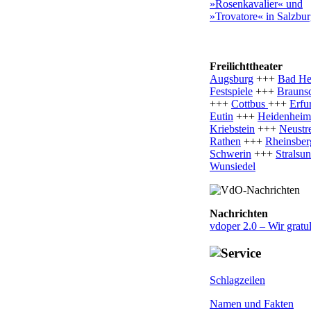
»Rosenkavalier« und
»Trovatore« in Salzbu
Freilichttheater
Augsburg
+++
Bad Her
Festspiele
+++
Brauns
+++
Cottbus
+++
Erfur
Eutin
+++
Heidenheim
Kriebstein
+++
Neustre
Rathen
+++
Rheinsber
Schwerin
+++
Stralsu
Wunsiedel
Nachrichten
vdoper 2.0 – Wir gratu
Schlagzeilen
Namen und Fakten