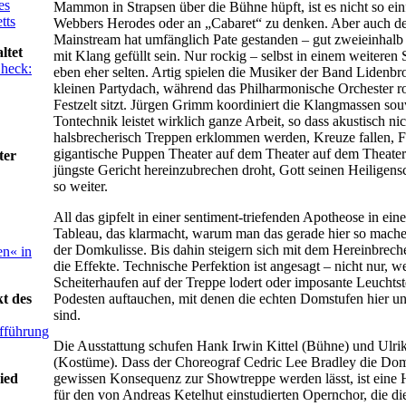
es
Mammon in Strapsen über die Bühne hüpft, ist es nicht so ein
tts
Webbers Herodes oder an „Cabaret“ zu denken. Aber auch de
Mainstream hat umfänglich Pate gestanden – gut zweieinhalb
ltet
mit Klang gefüllt sein. Nur rockig – selbst in einem weiteren S
Check:
eben eher selten. Artig spielen die Musiker der Band Lidenbr
kleinen Partydach, während das Philharmonische Orchester ro
Festzelt sitzt. Jürgen Grimm koordiniert die Klangmassen so
Tontechnik leistet wirklich ganze Arbeit, so dass akustisch nic
halsbrecherisch Treppen erklommen werden, Kreuze fallen, 
gigantische Puppen Theater auf dem Theater auf dem Theater 
ter
jüngste Gericht hereinzubrechen droht, Gott seinen Heiligens
so weiter.
All das gipfelt in einer sentiment-triefenden Apotheose in ei
Tableau, das klarmacht, warum man das gerade hier so mache
der Domkulisse. Bis dahin steigern sich mit dem Hereinbrech
en« in
die Effekte. Technische Perfektion ist angesagt – nicht nur, w
Scheiterhaufen auf der Treppe lodert oder imposante Leuchtst
t des
Podesten auftauchen, mit denen die echten Domstufen hier u
sind.
fführung
Die Ausstattung schufen Hank Irwin Kittel (Bühne) und Ulri
(Kostüme). Dass der Choreograf Cedric Lee Bradley die Dom
ied
gewissen Konsequenz zur Showtreppe werden lässt, ist eine
für den von Andreas Ketelhut einstudierten Opernchor, die di