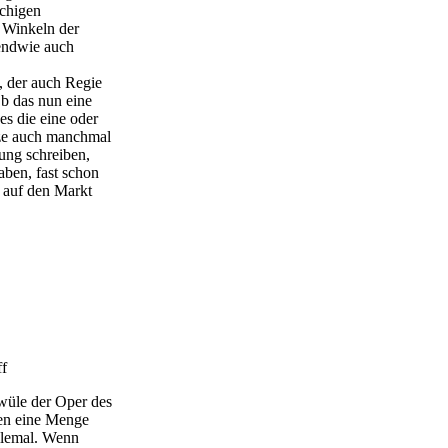
achigen
n Winkeln der
endwie auch
 der auch Regie
Ob das nun eine
 es die eine oder
nze auch manchmal
ung schreiben,
aben, fast schon
l auf den Markt
ff
hwüle der Oper des
nen eine Menge
allemal. Wenn