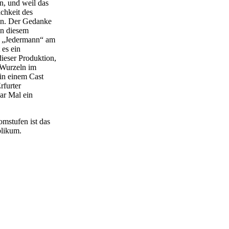
n, und weil das
ichkeit des
ann. Der Gedanke
in diesem
er „Jedermann“ am
 es ein
ieser Produktion,
e Wurzeln im
in einem Cast
rfurter
aar Mal ein
omstufen ist das
blikum.