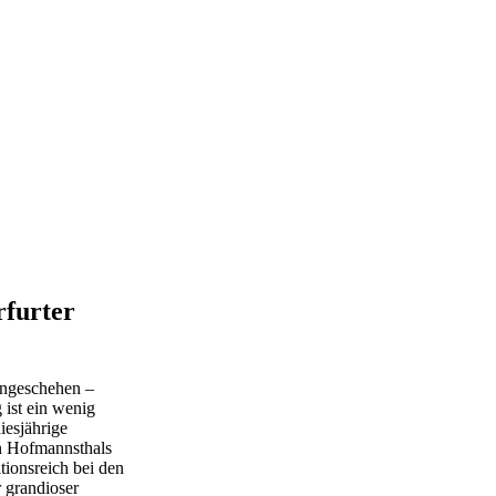
rfurter
engeschehen –
 ist ein wenig
iesjährige
n Hofmannsthals
tionsreich bei den
 grandioser