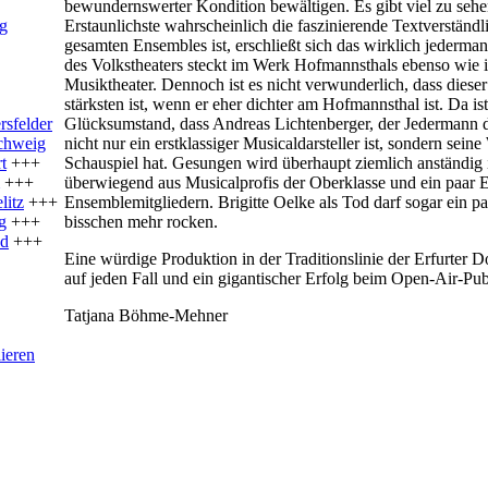
bewundernswerter Kondition bewältigen. Es gibt viel zu sehe
rg
Erstaunlichste wahrscheinlich die faszinierende Textverständl
gesamten Ensembles ist, erschließt sich das wirklich jederm
des Volkstheaters steckt im Werk Hofmannsthals ebenso wie 
Musiktheater. Dennoch ist es nicht verwunderlich, dass dies
stärksten ist, wenn er eher dichter am Hofmannsthal ist. Da ist
sfelder
Glücksumstand, dass Andreas Lichtenberger, der Jedermann d
chweig
nicht nur ein erstklassiger Musicaldarsteller ist, sondern sein
t
+++
Schauspiel hat. Gesungen wird überhaupt ziemlich anständig 
+++
überwiegend aus Musicalprofis der Oberklasse und ein paar E
litz
+++
Ensemblemitgliedern. Brigitte Oelke als Tod darf sogar ein p
g
+++
bisschen mehr rocken.
nd
+++
Eine würdige Produktion in der Traditionslinie der Erfurter D
auf jeden Fall und ein gigantischer Erfolg beim Open-Air-Pu
Tatjana Böhme-Mehner
lieren