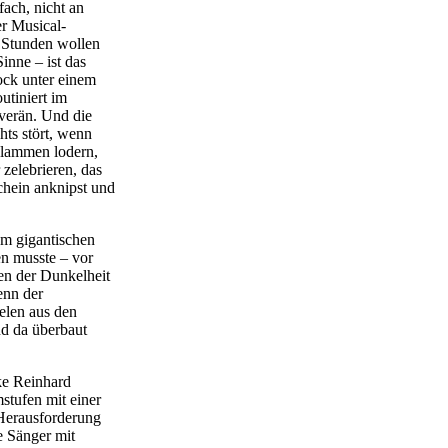
fach, nicht an
r Musical-
 Stunden wollen
inne – ist das
ock unter einem
utiniert im
uverän. Und die
hts stört, wenn
Flammen lodern,
zelebrieren, das
chein anknipst und
nem gigantischen
n musste – vor
en der Dunkelheit
enn der
elen aus den
nd da überbaut
ke Reinhard
stufen mit einer
 Herausforderung
e Sänger mit