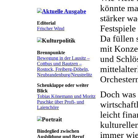
könnte ma
stärker w
Editorial
Festspiele
Frischer Wind
Da füllen 
mit Konze
Brennpunkte
und Schlö
Bewegung in der Lausitz –
Cottbus und Bautzen –
mittelalte
Rostock, Freiberg-Döbeln,
Neubrandenburg/Neustrelitz
Orchester
Scheuklappe oder weiter
Blick
Doch was 
Tobias Könemann und Moritz
Puschke über Profi- und
wirtschaft
Laienchöre
leicht fina
kulturelle
Bindeglied zwischen
immer wied
Ausbildung und Beruf