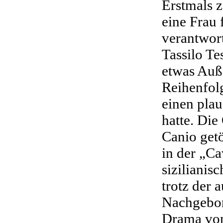
Erstmals z
eine Frau 
verantwor
Tassilo Te
etwas Auß
Reihenfol
einen pla
hatte. Die
Canio get
in der „Ca
sizilianis
trotz der 
Nachgebor
Drama von