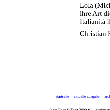
Lola (Mich
ihre Art d
Italianitá
Christian
startseite
aktuelle ausgabe
arc
© by Oper & Tanz 2000 ff.
webgest