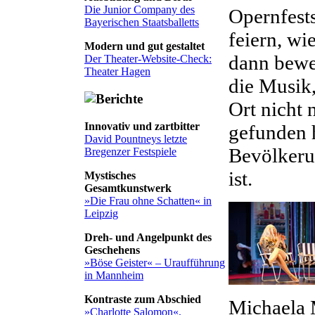
Die Junior Company des
Opernfests
Bayerischen Staatsballetts
feiern, wi
Modern und gut gestaltet
dann bewei
Der Theater-Website-Check:
Theater Hagen
die Musik,
Ort nicht 
Innovativ und zartbitter
gefunden h
David Pountneys letzte
Bevölkeru
Bregenzer Festspiele
ist.
Mystisches
Gesamtkunstwerk
»Die Frau ohne Schatten« in
Leipzig
Dreh- und Angelpunkt des
Geschehens
»Böse Geister« – Uraufführung
in Mannheim
Kontraste zum Abschied
Michaela 
»Charlotte Salomon«,