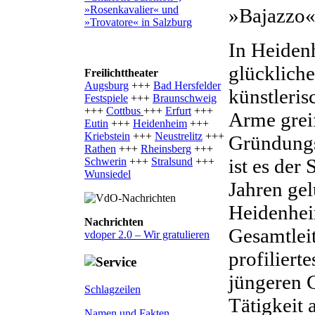
»Rosenkavalier« und
»Bajazzo«
»Trovatore« in Salzburg
In Heiden
glücklich
Freilichttheater
Augsburg
+++
Bad Hersfelder
künstleris
Festspiele
+++
Braunschweig
+++
Cottbus
+++
Erfurt
+++
Arme grei
Eutin
+++
Heidenheim
+++
Kriebstein
+++
Neustrelitz
+++
Gründungs
Rathen
+++
Rheinsberg
+++
ist es der
Schwerin
+++
Stralsund
+++
Wunsiedel
Jahren ge
Heidenheim
Nachrichten
Gesamtlei
vdoper 2.0 – Wir gratulieren
profiliert
jüngeren G
Schlagzeilen
Tätigkeit 
Namen und Fakten