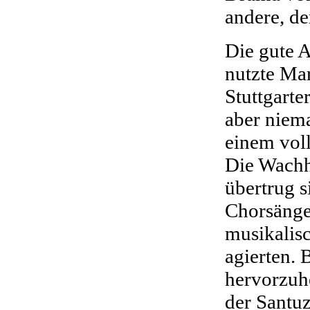
andere, de
Die gute 
nutzte Ma
Stuttgarte
aber niem
einem voll
Die Wachh
übertrug s
Chorsänger
musikalis
agierten. 
hervorzuhe
der Santu