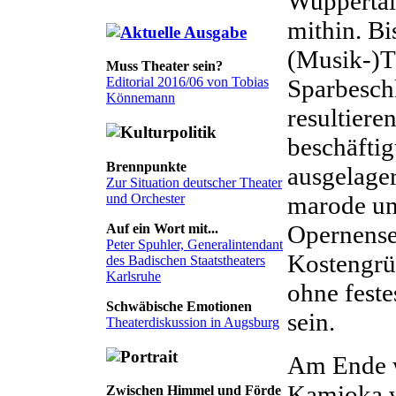
Wuppertal
mithin. Bi
(Musik-)T
Muss Theater sein?
Sparbesch
Editorial 2016/06 von Tobias
Könnemann
resultier
beschäftig
Brennpunkte
ausgelager
Zur Situation deutscher Theater
marode un
und Orchester
Opernense
Auf ein Wort mit...
Peter Spuhler, Generalintendant
Kostengrü
des Badischen Staatstheaters
Karlsruhe
ohne feste
Schwäbische Emotionen
sein.
Theaterdiskussion in Augsburg
Am Ende w
Kamioka w
Zwischen Himmel und Förde