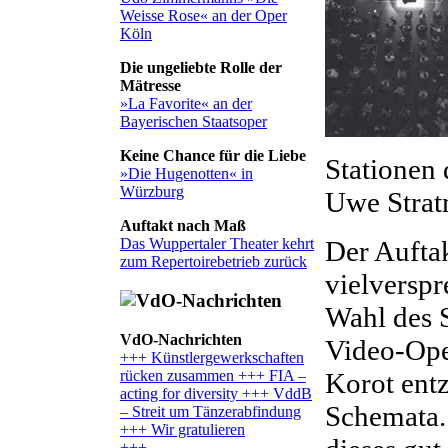
Weisse Rose« an der Oper
Köln
Die ungeliebte Rolle der
Mätresse
»La Favorite« an der
Bayerischen Staatsoper
Keine Chance für die Liebe
Stationen 
»Die Hugenotten« in
Würzburg
Uwe Stra
Auftakt nach Maß
Der Auftak
Das Wuppertaler Theater kehrt
zum Repertoirebetrieb zurück
vielverspr
Wahl des S
VdO-Nachrichten
Video-Ope
+++ Künstlergewerkschaften
rücken zusammen +++ FIA –
Korot entz
acting for diversity +++ VddB
Schemata. 
– Streit um Tänzerabfindung
+++ Wir gratulieren
+++