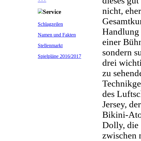
dieses gut
nicht, ehe
Gesamtkun
Schlagzeilen
Handlung 
Namen und Fakten
einer Bühn
Stellenmarkt
sondern su
Spielpläne 2016/2017
drei wicht
zu sehend
Technikges
des Lufts
Jersey, d
Bikini-Ato
Dolly, die
zwischen 