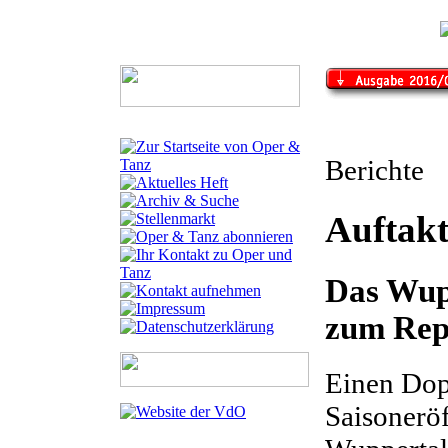
Berichte
Auftak
Das Wup
zum Repe
Einen Dop
Saisonerö