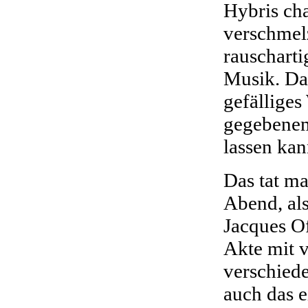
Hybris ch
verschmel
rauschart
Musik. Das
gefälliges
gegebenem
lassen kan
Das tat m
Abend, al
Jacques O
Akte mit v
verschiede
auch das e