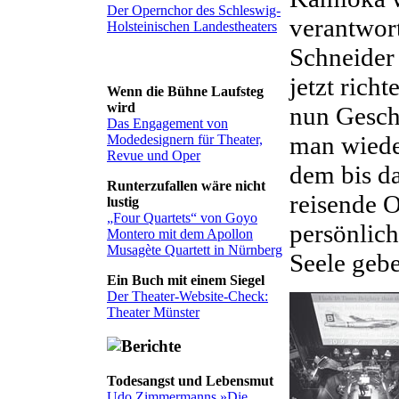
Der Opernchor des Schleswig-
verantwort
Holsteinischen Landestheaters
Schneider 
jetzt richt
Wenn die Bühne Laufsteg
wird
nun Geschi
Das Engagement von
man wieder
Modedesignern für Theater,
Revue und Oper
dem bis da
Runterzufallen wäre nicht
reisende 
lustig
„Four Quartets“ von Goyo
persönlich
Montero mit dem Apollon
Musagète Quartett in Nürnberg
Seele gebe
Ein Buch mit einem Siegel
Der Theater-Website-Check:
Theater Münster
Todesangst und Lebensmut
Udo Zimmermanns »Die