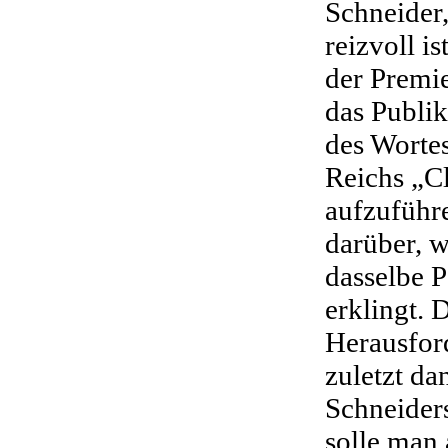
Schneider
reizvoll i
der Premie
das Publi
des Wortes
Reichs „C
aufzuführ
darüber, w
dasselbe 
erklingt. 
Herausfor
zuletzt da
Schneider
solle man