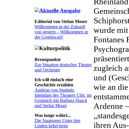
Rheinland 
Gemeinscha
Schiphorst
Editorial von Stefan Moser
Willkommen in der Zukunft
wurde mit
von gestern – Willkommen in
der Gegenwart!
Fontanes 
Psychogra
präsentier
Brennpunkte
Zur Situation deutscher Theater
zugleich 
und Orchester
und (Gesch
Ich will einfach eine
wie an di
Geschichte erzählen
Andreas von Studnitz,
entstamme
Intendant des Theaters Ulm, im
Gespräch mit Barbara Haack
Ardenne –,
und Stefan Moser
„standesg
Was lange währt...
Die Staatsoper Unter den
ihren Aus-
Linden kehrt heim