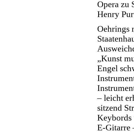
Opera zu 
Henry Pur
Oehrings 
Staatenha
Ausweichq
„Kunst mu
Engel sch
Instrument
Instrument
– leicht e
sitzend St
Keybords 
E-Gitarre 