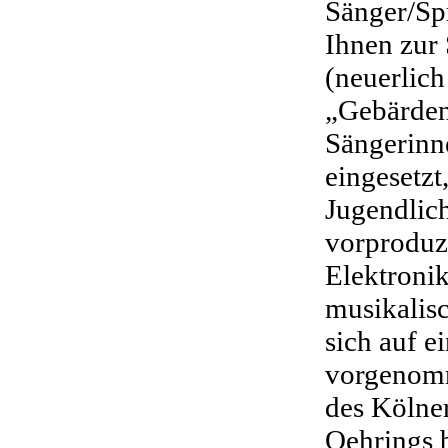
Sänger/Spr
Ihnen zur 
(neuerlich
„Gebärden
Sängerinn
eingesetz
Jugendlic
vorproduz
Elektronik
musikalisc
sich auf 
vorgenomm
des Kölner
Oehrings 