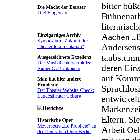
bitter büß
Die Macht der Berater
Drei Fragen an…
Bühnenarb
literarisc
Aachen „B
Einzigartiges Archiv
Symposium „Zukunft der
Andersens
Theaterdokumentation“
taubstumm
Ausgezeichnete Exzellenz
Der Musiktheatervermittler
deren Eins
Rainer O. Brinkmann
auf Kommu
Man hat hier andere
Probleme
Sprachlosi
Der Theater-Website-Check:
Landestheater Coburg
entwickel
Markenzei
Eltern. Si
Historische Oper
Meyerbeers „Le Prophète“ an
Arbeit Oe
der Deutschen Oper Berlin
mit von de