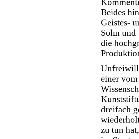
Kommentie
Beides hin
Geistes- u
Sohn und 
die hochgr
Produktio
Unfreiwil
einer vom
Wissenscha
Kunststif
dreifach g
wiederhol
zu tun hat