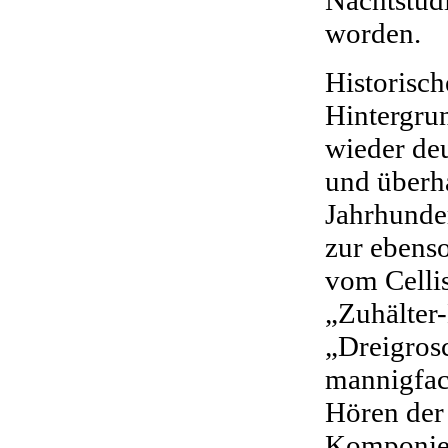
worden.
Historisch
Hintergru
wieder de
und überh
Jahrhunder
zur ebens
vom Celli
„Zuhälter-
„Dreigros
mannigfac
Hören der
Komponiere