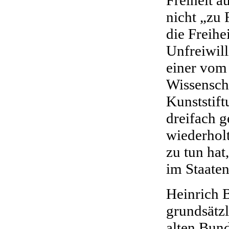
nicht „zu 
die Freih
Unfreiwil
einer vom
Wissenscha
Kunststif
dreifach g
wiederhol
zu tun hat
im Staate
Heinrich B
grundsätzl
alten Bund