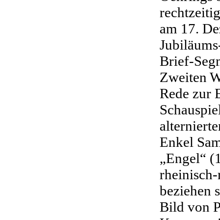
rechtzeiti
am 17. De
Jubiläums
Brief-Seg
Zweiten We
Rede zur 
Schauspie
alterniert
Enkel Sam
„Engel“ (
rheinisch-
beziehen 
Bild von P