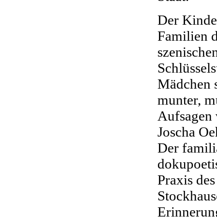
Der Kinder
Familien 
szenische
Schlüssels
Mädchen s
munter, m
Aufsagen 
Joscha Oeh
Der famili
dokupoetis
Praxis de
Stockhause
Erinnerung