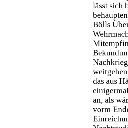
lässt sich
behaupten
Bölls Über
Wehrmacht
Mitempfi
Bekundung
Nachkrieg
weitgehen
das aus H
einigerma
an, als w
vorm Ende
Einreichu
Nachtstudi