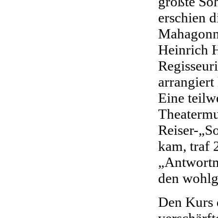
größte Soh
erschien 
Mahagonny
Heinrich 
Regisseur
arrangiert
Eine teilw
Theatermus
Reiser-„So
kam, traf 
„Antwortm
den wohlg
Den Kurs 
verschärf