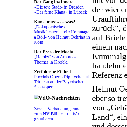
Der Gang ins Innere
»Die tote Stadt« in Dresden,
der wiede
»Der ferne Klang« in Lübeck
Uraufführ
Kunst muss… – was?
zurück“, d
„Dokupoetisches
Musiktheater“ und »Hommage
auf Briefe
à Böll« von Helmut Oehring in
Köln
einem nac
Der Preis der Macht
Kriminalg
„Hamlet“ von Ambroise
Thomas in Krefeld
handelnde
Zerfahrene Einheit
Referenz e
Puccinis Opern-Tripthychon »Il
Trittico« an der Bayerischen
Helmut Oe
Staatsoper
ebenso tr
von „Gebä
Zweite Verhandlungsrunde
zum NV Bühne +++ Wir
Land“, ei
gratulieren
und dessen