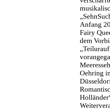
musikalis
„SehnSuch
Anfang 2
Fairy Que
dem Vorbi
„Teilurauf
vorangega
Meeressehn
Oehring i
Düsseldor
Romantisc
Holländer“
Weiterver