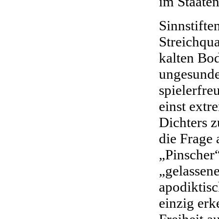
im Staate
Sinnstifte
Streichqua
kalten Bod
ungesunde
spielerfr
einst ext
Dichters z
die Frage
„Pinscher“
„gelassene
apodiktisc
einzig er
Freiheit a