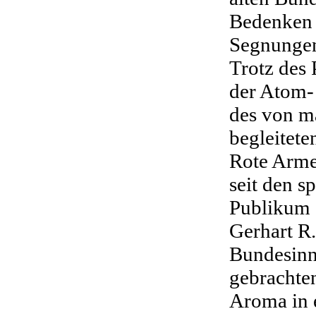
Bedenken h
Segnungen
Trotz des 
der Atom-
des von m
begleitete
Rote Arme
seit den s
Publikum 
Gerhart R.
Bundesinn
gebrachten
Aroma in e