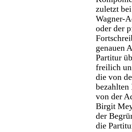
zuletzt be
Wagner-A
oder der p
Fortschr
genauen A
Partitur ü
freilich u
die von d
bezahlten
von der Ad
Birgit Me
der Begrü
die Partit