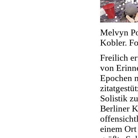
Melvyn Po
Kobler. Fo
Freilich e
von Erinn
Epochen m
zitatgest
Solistik 
Berliner K
offensicht
einem Ort