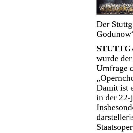
Der Stuttg
Godunow“.
STUTTG
wurde der 
Umfrage de
„Operncho
Damit ist 
in der 22-
Insbesond
darsteller
Staatsoper