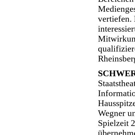
Medienges
vertiefen.
interessie
Mitwirkun
qualifizie
Rheinsberg
SCHWER
Staatsthea
Informati
Hausspitz
Wegner un
Spielzeit 
übernehme