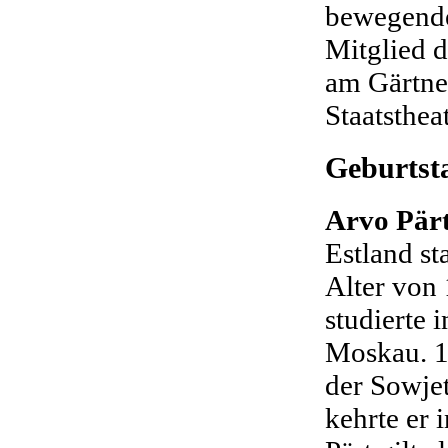
bewegende
Mitglied 
am Gärtner
Staatsthea
Geburtst
Arvo Pär
Estland s
Alter von
studierte 
Moskau. 1
der Sowje
kehrte er 