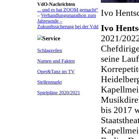
VdO-Nachrichten
... und es hat ZOOM gemacht“
Ivo Hents
–
Verhandlungsmarathon zum
Jahresende –
Ivo Hents
Zukunftssicherung bei der Vdd
2021/2022
Chefdirig
Schlagzeilen
seine Lauf
Namen und Fakten
Korrepetit
Oper&Tanz im TV
Heidelberg
Stellenmarkt
Kapellmeis
Spielpläne 2020/2021
Musikdire
bis 2017 w
Staatsthea
Kapellmei