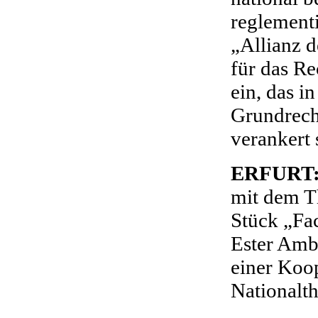
reglementie
„Allianz 
für das Re
ein, das i
Grundrech
verankert 
ERFURT
mit dem Th
Stück „Fa
Ester Ambr
einer Koo
Nationalt