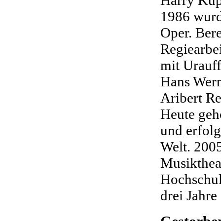
Harry Kup
1986 wurde
Oper. Bere
Regiearbe
mit Urauf
Hans Wern
Aribert R
Heute geh
und erfolg
Welt. 2005
Musiktheat
Hochschule
drei Jahre