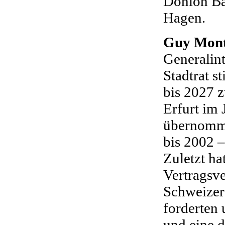
Donlon Bal
Hagen.
Guy Mon
Generalint
Stadtrat s
bis 2027 z
Erfurt im 
übernomme
bis 2002 
Zuletzt ha
Vertragsv
Schweizers
forderten
und eine d