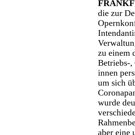
FRANKF
die zur D
Opernkon
Intendant
Verwaltun
zu einem 
Betriebs-,
innen per
um sich ü
Coronapan
wurde deut
verschied
Rahmenbe
aber eine 