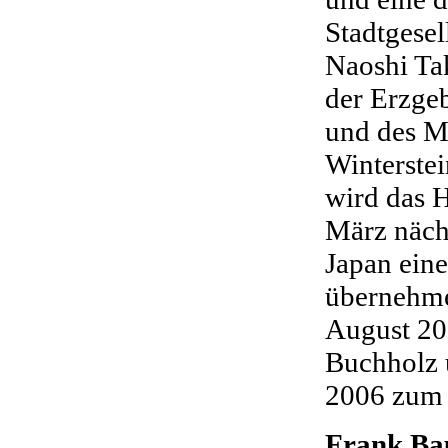
Stadtgesel
Naoshi Ta
der Erzge
und des M
Winterste
wird das 
März nächs
Japan eine
übernehme
August 20
Buchholz
2006 zum
Frank B