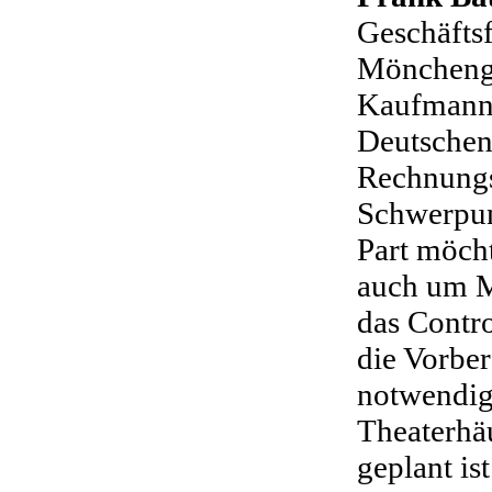
Geschäftsf
Möncheng
Kaufmann l
Deutschen
Rechnung
Schwerpun
Part möcht
auch um M
das Contr
die Vorber
notwendig
Theaterhäu
geplant ist