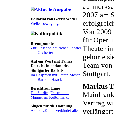
aufmerksa
2007 am S
Editorial von Gerrit Wedel
erfolgreic
Wellenbewegungen
Von 2009 b
für Oper 
Brennpunkte
Theater i
Zur Situation deutscher Theater
und Orchester
gehörte si
Auf ein Wort mit Tamas
Team von J
Detrich, Intendant des
Stuttgarter Balletts
Stuttgart.
Im Gespräch mit Stefan Moser
und Barbara Haack
Markus T
Bericht zur Lage
Mainfrank
Die Studie „Frauen und
Männer im Kulturmarkt“
Vertrag wi
Singen für die Hoffnung
verlängert
Aktion „Kultur verbindet alle“