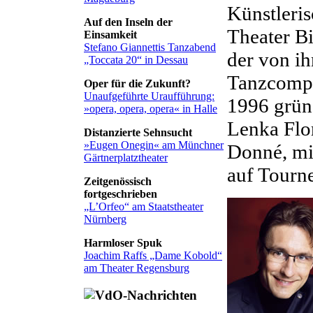
Künstleris
Auf den Inseln der
Theater Bi
Einsamkeit
Stefano Giannettis Tanzabend
der von i
„Toccata 20“ in Dessau
Tanzcompa
Oper für die Zukunft?
Unaufgeführte Uraufführung:
1996 grün
»opera, opera, opera« in Halle
Lenka Flo
Distanzierte Sehnsucht
»Eugen Onegin« am Münchner
Donné, mit
Gärtnerplatztheater
auf Tourne
Zeitgenössisch
fortgeschrieben
„L’Orfeo“ am Staatstheater
Nürnberg
Harmloser Spuk
Joachim Raffs „Dame Kobold“
am Theater Regensburg