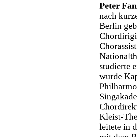
Peter Fan
nach kurze
Berlin geb
Chordirig
Chorassis
Nationalt
studierte 
wurde Kap
Philharmo
Singakade
Chordirekt
Kleist-The
leitete in
mit dem R