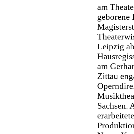
am Theate
geborene R
Magisters
Theaterwis
Leipzig a
Hausregis
am Gerhar
Zittau enga
Operndirek
Musikthea
Sachsen. A
erarbeitet
Produktion