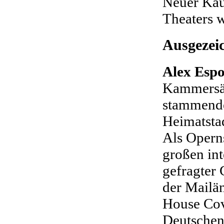
Neuer Kau
Theaters 
Ausgezei
Alex Espo
Kammersän
stammende 
Heimatsta
Als Operns
großen in
gefragter 
der Mailä
House Cov
Deutschen