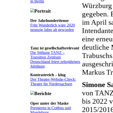
in Berlin
Würzburg 
gegeben. E
im April s
Der Jahrhunderttenor
Fritz Wunderlich wäre 2020
Intendante
neunzig Jahre alt geworden
eine erne
deutliche 
Tanz ist gesellschaftsrelevant
Die Stiftung TANZ –
Trabuschs.
Transition Zentrum
Deutschland feiert zehnjähriges
ausgeschri
Jubiläum
Markus Tr
Kontrastreich – klug
Der Theater-Website-Check:
Simone S
Theater für Niedersachsen
von TANZ B
bis 2022 v
Oper unter der Maske
2015/2016 
Premieren in Cottbus und
Magdeburg