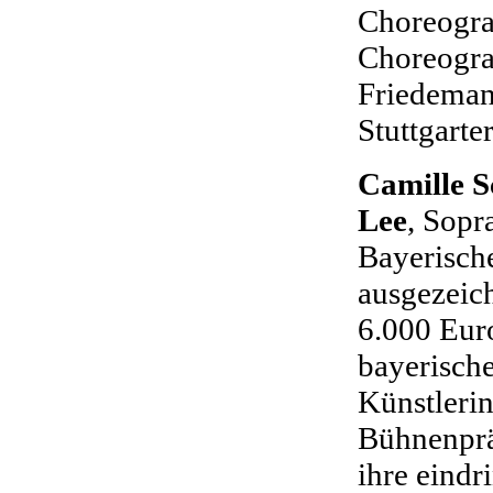
Choreogra
Choreogra
Friedemann
Stuttgarter
Camille S
Lee
, Sopr
Bayerisch
ausgezeich
6.000 Euro
bayerische
Künstlerin
Bühnenprä
ihre eindr