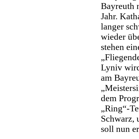
Bayreuth n
Jahr. Kat
langer sch
wieder üb
stehen ei
„Fliegend
Lyniv wird
am Bayreut
„Meisters
dem Progr
„Ring“-Tet
Schwarz, u
soll nun e