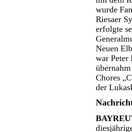
wurde Fan
Riesaer S
erfolgte 
Generalmus
Neuen Elb
war Peter 
übernahm 
Chores „C
der Lukas
Nachrich
BAYREU
diesjährig