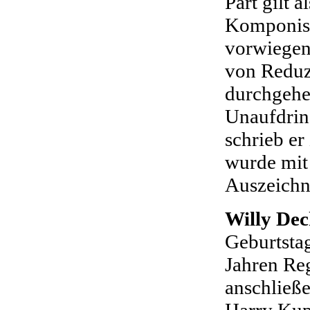
Pärt gilt a
Komponist
vorwiegend
von Reduz
durchgeh
Unaufdrin
schrieb er
wurde mit 
Auszeichn
Willy Dec
Geburtsta
Jahren Reg
anschließ