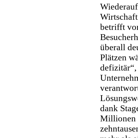
Wiederaufn
Wirtschaft
betrifft v
Besucherh
überall de
Plätzen w
defizitär“
Unternehm
verantwor
Lösungsweg
dank Stage
Millionen 
zehntausen