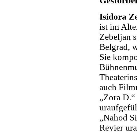
Gestorbe
Isidora Z
ist im Alt
Zebeljan s
Belgrad, w
Sie kompon
Bühnenmu
Theaterin
auch Film
„Zora D.“
uraufgefü
„Nahod Si
Revier ura