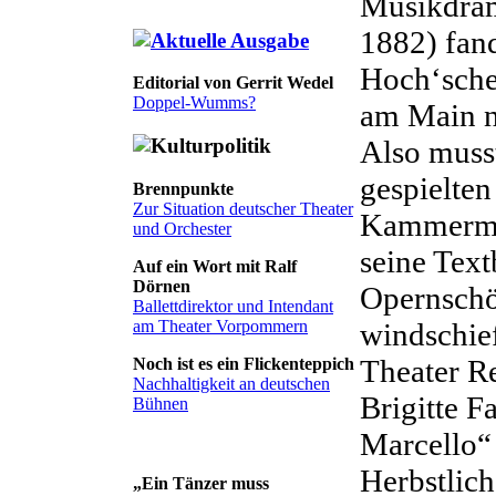
Musikdram
1882) fand
Hoch‘sche
Editorial von Gerrit Wedel
Doppel-Wumms?
am Main n
Also musst
gespielten
Brennpunkte
Zur Situation deutscher Theater
Kammermu
und Orchester
seine Text
Auf ein Wort mit Ralf
Dörnen
Opernschöp
Ballettdirektor und Intendant
windschie
am Theater Vorpommern
Theater R
Noch ist es ein Flickenteppich
Nachhaltigkeit an deutschen
Brigitte F
Bühnen
Marcello“ 
Herbstlic
„Ein Tänzer muss