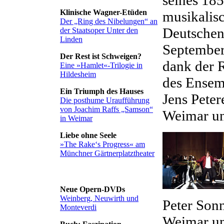
Klinische Wagner-Etüden
musikalis
Der „Ring des Nibelungen“ an
Deutschen
der Staatsoper Unter den
Linden
September
Der Rest ist Schweigen?
dank der R
Eine »Hamlet«-Trilogie in
Hildesheim
des Ensem
Ein Triumph des Hauses
Jens Peter
Die posthume Uraufführung
von Joachim Raffs „Samson“
Weimar un
in Weimar
Liebe ohne Seele
»The Rake‘s Progress« am
Münchner Gärtnerplatztheater
Neue Opern-DVDs
Weinberg, Neuwirth und
Peter Son
Monteverdi
Weimar un