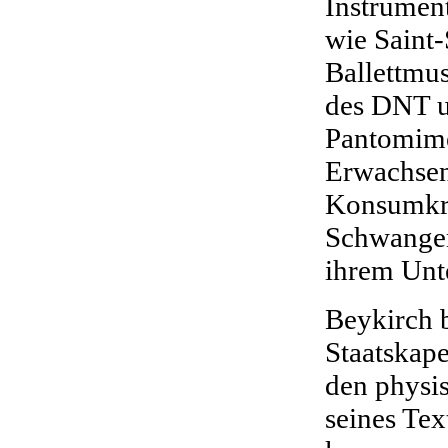
Instrument
wie Saint
Ballettmus
des DNT u
Pantomime
Erwachsen
Konsumkra
Schwangere
ihrem Unte
Beykirch 
Staatskape
den physi
seines Te