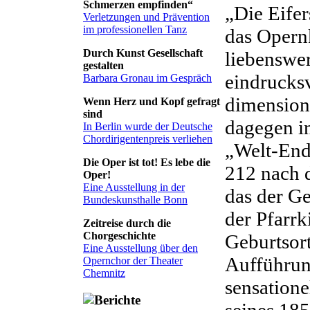
Schmerzen empfinden“
„Die Eife
Verletzungen und Prävention
im professionellen Tanz
das Opern
Durch Kunst Gesellschaft
liebenswe
gestalten
eindrucks
Barbara Gronau im Gespräch
dimension
Wenn Herz und Kopf gefragt
sind
dagegen i
In Berlin wurde der Deutsche
Chordirigentenpreis verliehen
„Welt-End
Die Oper ist tot! Es lebe die
212 nach 
Oper!
Eine Ausstellung in der
das der G
Bundeskunsthalle Bonn
der Pfarrk
Zeitreise durch die
Chorgeschichte
Geburtsor
Eine Ausstellung über den
Aufführung
Opernchor der Theater
Chemnitz
sensation
seines 18