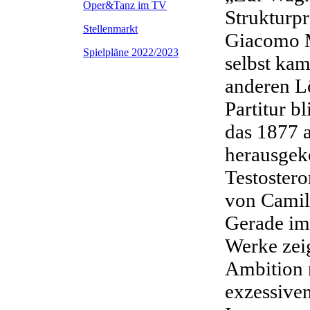
Oper&Tanz im TV
Strukturp
Stellenmarkt
Giacomo M
Spielpläne 2022/2023
selbst ka
anderen L
Partitur b
das 1877 a
herausgek
Testoster
von Camil
Gerade im 
Werke zei
Ambition n
exzessive