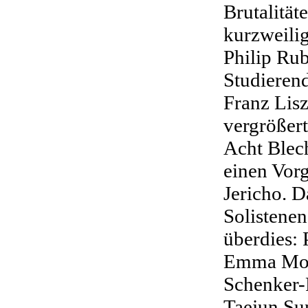
Brutalitä
kurzweilig
Philip Ru
Studieren
Franz Lis
vergrößert
Acht Blec
einen Vor
Jericho. D
Solistene
überdies: 
Emma Moor
Schenker-
Taejun Sun