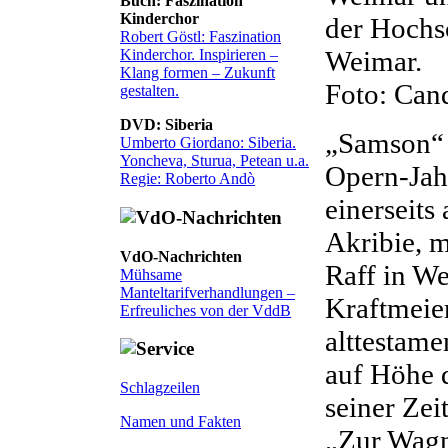
Buch: Faszination
Kinderchor
der Hochs
Robert Göstl: Faszination
Weimar.
Kinderchor. Inspirieren –
Klang formen – Zukunft
Foto: Can
gestalten.
DVD: Siberia
„Samson“ 
Umberto Giordano: Siberia.
Yoncheva, Sturua, Petean u.a.
Opern-Jah
Regie: Roberto Andò
einerseits
Akribie, m
VdO-Nachrichten
Raff in W
Mühsame
Manteltarifverhandlungen –
Kraftmeie
Erfreuliches von der VddB
alttestame
auf Höhe d
Schlagzeilen
seiner Zei
Namen und Fakten
„Zur Wagn