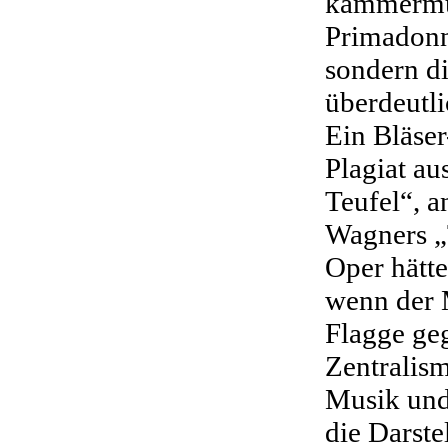
kammermus
Primadonn
sondern d
überdeutli
Ein Bläser
Plagiat au
Teufel“, a
Wagners „
Oper hätt
wenn der 
Flagge ge
Zentralis
Musik und
die Darste