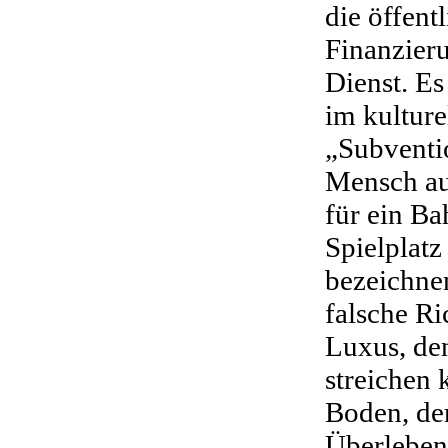
die öffent
Finanzieru
Dienst. Es
im kulture
„Subventi
Mensch au
für ein B
Spielplatz
bezeichnen
falsche Ri
Luxus, den
streichen 
Boden, der
Überlebens