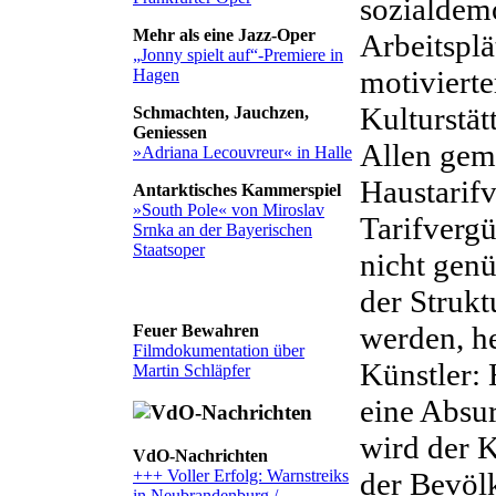
sozialdemo
Mehr als eine Jazz-Oper
Arbeitsplä
„Jonny spielt auf“-Premiere in
motivierte
Hagen
Kulturstät
Schmachten, Jauchzen,
Geniessen
Allen geme
»Adriana Lecouvreur« in Halle
Haustarif
Antarktisches Kammerspiel
»South Pole« von Miroslav
Tarifverg
Srnka an der Bayerischen
Staatsoper
nicht gen
der Strukt
werden, he
Feuer Bewahren
Filmdokumentation über
Künstler: 
Martin Schläpfer
eine Absur
wird der 
VdO-Nachrichten
+++ Voller Erfolg: Warnstreiks
der Bevöl
in Neubrandenburg /