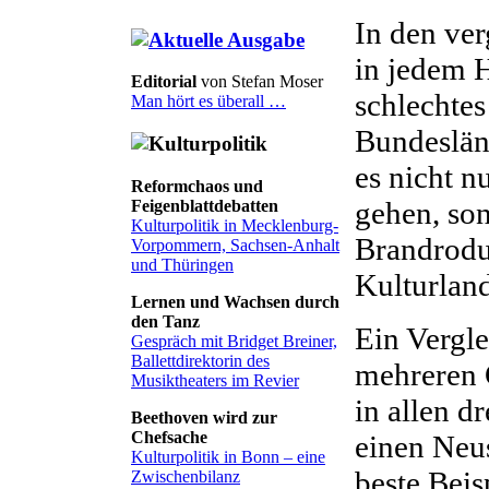
In den ve
in jedem H
Editorial
von Stefan Moser
schlechtes
Man hört es überall …
Bundesländ
es nicht n
Reformchaos und
gehen, so
Feigenblattdebatten
Kulturpolitik in Mecklenburg-
Brandrodu
Vorpommern, Sachsen-Anhalt
und Thüringen
Kulturland
Lernen und Wachsen durch
den Tanz
Ein Vergle
Gespräch mit Bridget Breiner,
Ballettdirektorin des
mehreren 
Musiktheaters im Revier
in allen d
Beethoven wird zur
Chefsache
einen Neus
Kulturpolitik in Bonn – eine
beste Beis
Zwischenbilanz