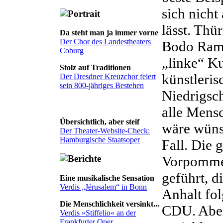
sich nicht
lässt. Thü
Da steht man ja immer vorne
Der Chor des Landestheaters
Bodo Ramel
Coburg
„linke“ Ku
Stolz auf Traditionen
künstleris
Der Dresdner Kreuzchor feiert
sein 800-jähriges Bestehen
Niedrigsc
alle Mens
Übersichtlich, aber steif
wäre wünsc
Der Theater-Website-Check:
Hamburgische Staatsoper
Fall. Die 
Vorpommer
geführt, d
Eine musikalische Sensation
Verdis „Jérusalem“ in Bonn
Anhalt fol
Die Menschlichkeit versinkt...
CDU. Aber
Verdis »Stiffelio« an der
Frankfurter Oper