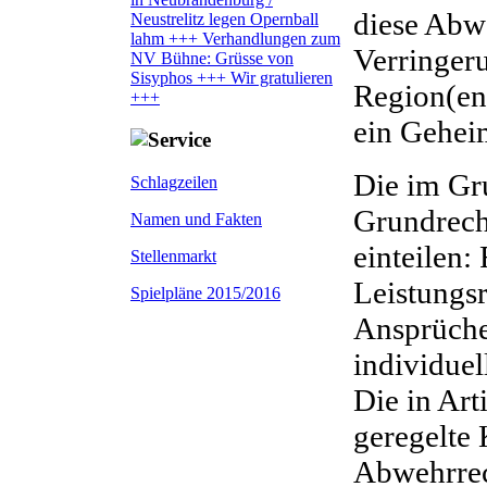
diese Abw
Neustrelitz legen Opernball
lahm +++ Verhandlungen zum
Verringeru
NV Bühne: Grüsse von
Sisyphos +++ Wir gratulieren
Region(en)
+++
ein Gehei
Die im Gr
Schlagzeilen
Grundrecht
Namen und Fakten
einteilen:
Stellenmarkt
Leistungsr
Spielpläne 2015/2016
Ansprüche
individuel
Die in Art
geregelte 
Abwehrrec