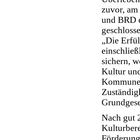
zuvor, am
und BRD d
geschlosse
„Die Erfül
einschließ
sichern, 
Kultur un
Kommunen
Zuständigk
Grundgese
Nach gut 
Kulturber
Förderung