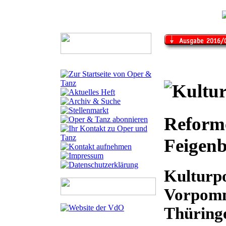
Reform
Feigenb
Kulturpo
Vorpomm
Thüring