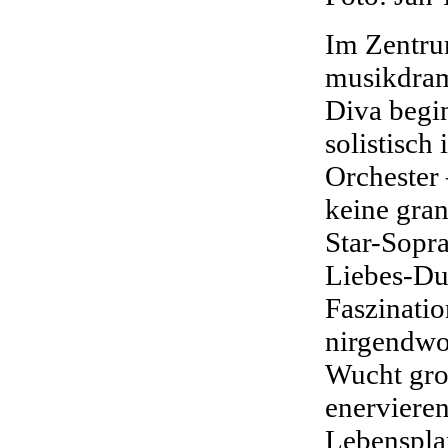
Im Zentru
musikdrama
Diva begi
solistisch
Orchester 
keine gran
Star-Sopra
Liebes-Du
Faszinati
nirgendwo
Wucht gro
enervieren
Lebenspla