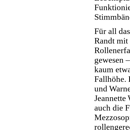
Funktionie
Stimmbänd
Für all da
Randt mit 
Rollenerf
gewesen – 
kaum etwas
Fallhöhe.
und Warne
Jeannette
auch die F
Mezzosopr
rollengere