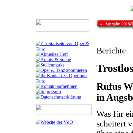
Berichte
Trostl
Rufus W
in Augs
Was für ei
scheitert 