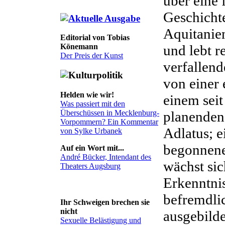
über eine
Geschicht
Aquitanie
Editorial von Tobias
und lebt r
Könemann
Der Preis der Kunst
verfallend
von einer
Helden wie wir!
einem sei
Was passiert mit den
planenden,
Überschüssen in Mecklenburg-
Vorpommern? Ein Kommentar
Adlatus; e
von Sylke Urbanek
begonnene
Auf ein Wort mit...
André Bücker, Intendant des
wächst si
Theaters Augsburg
Erkenntnis
befremdlic
Ihr Schweigen brechen sie
nicht
ausgebilde
Sexuelle Belästigung und