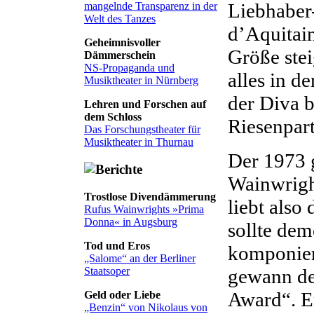
Liebhaber
mangelnde Transparenz in der
Welt des Tanzes
d’Aquitain
Geheimnisvoller
Größe stei
Dämmerschein
NS-Propaganda und
alles in d
Musiktheater in Nürnberg
der Diva 
Lehren und Forschen auf
dem Schloss
Riesenpart
Das Forschungstheater für
Musiktheater in Thurnau
Der 1973 
Wainwrigh
Trostlose Divendämmerung
liebt also
Rufus Wainwrights »Prima
Donna« in Augsburg
sollte de
Tod und Eros
komponier
„Salome“ an der Berliner
Staatsoper
gewann de
Award“. E
Geld oder Liebe
„Benzin“ von Nikolaus von