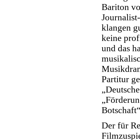
Bariton v
Journalis
klangen gu
keine prof
und das h
musikalis
Musikdram
Partitur g
„Deutsche
„Förderun
Botschaft
Der für R
Filmzuspi