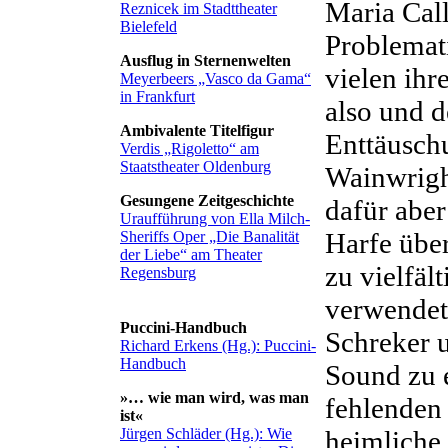
Maria Call
Reznicek im Stadttheater
Bielefeld
Problemati
Ausflug in Sternenwelten
vielen ihr
Meyerbeers „Vasco da Gama“
in Frankfurt
also und 
Ambivalente Titelfigur
Enttäusch
Verdis „Rigoletto“ am
Staatstheater Oldenburg
Wainwrigh
Gesungene Zeitgeschichte
dafür aber
Uraufführung von Ella Milch-
Harfe übe
Sheriffs Oper „Die Banalität
der Liebe“ am Theater
zu vielfäl
Regensburg
verwendet
Puccini-Handbuch
Schreker 
Richard Erkens (Hg.): Puccini-
Handbuch
Sound zu 
»… wie man wird, was man
fehlenden
ist«
heimliche 
Jürgen Schläder (Hg.): Wie