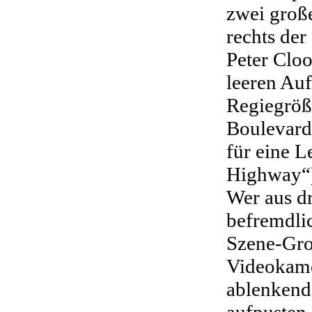
zwei groß
rechts der
Peter Cloo
leeren Au
Regiegröß
Boulevard
für eine 
Highway“)
Wer aus dr
befremdli
Szene-Gro
Videokame
ablenkend
aufpusten,