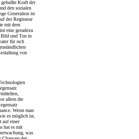
geballte Kraft der
nd den sozialen
ge Generation ist
auf der Regisseur
ie mit dem
int eine geradezu
 Bild und Ton in
ater für sich
umständlichen
Gestaltung von
 Technologien
Gegensatz
mittelten,
or allem die
Gegensatz
 Chance. Wenn man
wie es möglich ist,
 auf einer
 hat es mit
 Überwachung, was
er Chancen der