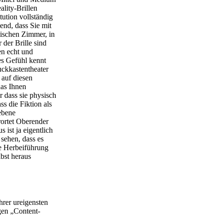
ality-Brillen
tution vollständig
end, dass Sie mit
mischen Zimmer, in
der Brille sind
en echt und
es Gefühl kennt
uckkastentheater
 auf diesen
das Ihnen
r dass sie physisch
ss die Fiktion als
ebene
rortet Oberender
ist ja eigentlich
 sehen, dass es
re Herbeiführung
lbst heraus
hrer ureigensten
igen „Content-