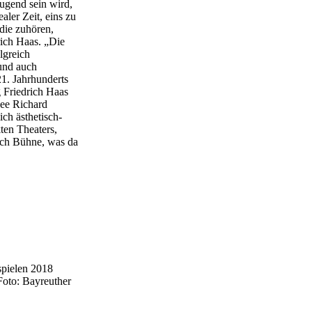
ugend sein wird,
ler Zeit, eins zu
 die zuhören,
rich Haas. „Die
olgreich
 und auch
21. Jahrhunderts
 Friedrich Haas
dee Richard
ich ästhetisch-
ten Theaters,
lich Bühne, was da
spielen 2018
Foto: Bayreuther