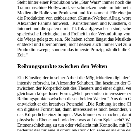
Steht hinter einer Produktion wie „Star Wars“ immer noch die 
Traummaschine Hollywood, verschmelzen heute im Internet u
Medien die Rolle von Produzent und Konsument. Für eine jun
die Produktion von zeitbasierten (Kunst-)Werken Alltag, wor
Alexander Fahima hinweist. „Künstlerinnen und Künstlern, d
Internet und die späteren mit TikTok aufgewachsen sind, sche
spielerische Leichtigkeit und Freiheit in der Verknüpfung von
die Wiege gelegt zu sein. Sie haben schon längst das Musikthe
entdeckt und übernommen, nicht dessen auch immer viel zu 
Produktionswege, sondern das innerste Prinzip, nämlich die 
Zeit.“
Reibungspunkte zwischen den Welten
Ein Künstler, der in seiner Arbeit die Möglichkeiten digitaler
intensiv erforscht, ist Alexander Schubert. Ihn fasziniert der 
zwischen der Körperlichkeit des Theaters und einer digital ver
gleichsam körperlosen Form. „Mich persönlich interessieren v
Reibungspunkte zwischen diesen beiden Welten.“ Aus dem 
entwickelt er ein kreatives Potenzial: „Die Reibung ist eine
ein digitales Format hat, dann interessiert es mich besonders, 
das Körperliche einzubringen. Was können wir machen, damit
physischen Ebene auch wieder etwas auf dem Spiel steht? Was
Entmenschlichung zu tun oder vielleicht mit Kontrolle, mit
bedeutet das für eine Kommunikation? Ich sehe es als eine d