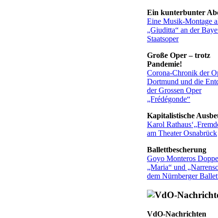
Ein kunterbunter Ab
Eine Musik-Montage a
„Giuditta“ an der Baye
Staatsoper
Große Oper – trotz
Pandemie!
Corona-Chronik der O
Dortmund und die Ent
der Grossen Oper
„Frédégonde“
Kapitalistische Ausb
Karol Rathaus‘„Fremd
am Theater Osnabrück
Ballettbescherung
Goyo Monteros Doppe
„Maria“ und „Narrensc
dem Nürnberger Ballet
VdO-Nachrichten