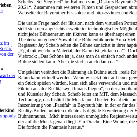
Scheibs „Sei Siegfried“ im Rahmen von „Diskurs Bayreuth 
rieben
20.21“. Zusammen mit weiteren Filmen und Gesprächen abruf
er
Webseite der Bayreuther Festspiele und https://vimeo.com/kl
Die uralte Frage nach der Illusion, nach dem virtuellen Poten
stellt sich neu angesichts erweiterter technologischer Möglich
nicht jeder Bühnenraum ein fiktiver, kann es überhaupt einen
Theaterraum geben? Sowohl die Bühnenbildnerin Anna Viebr
tz im
Regisseur Jay Scheib sehen die Bühne zunächst in ihrer haptis
Roščić
„Egal mit welchem Material, der Raum ist ‚einfach da‘“. Doc
von der
Viebrock: „Das Schöne ist ja, dass man da einfach noch ande
Bühne stellen kann. Aber die sind ja auch dann da.“
!“
Umgekehrt verändert die Rahmung als Bühne auch „reale Räu
wart der
Raum kann virtuell werden. Wenn wir jetzt hier auf einer ge
g
ein Stück spielen würden, kann sich alles verwandeln und mit
Fiktion aus der Realitätswelt hinaus fliegen“, so der amerika
und Künstler Jay Scheib. Scheib leitet am MIT, dem Massachus
Technology, das Institut für Musik und Theater. Er arbeitet au
Inszenierung von „Parsifal“ in Bayreuth hin, in der er für das
derkind
Reality-Brillen anbieten möchte als digitale Erweiterung der W
omponist
Bühnenraums. „Mich interessieren unmögliche Regieanweisu
der auf die Musik genau fliegt. Ein Drache. Eine Wunde, die s
Die fordern die Phantasie heraus.“