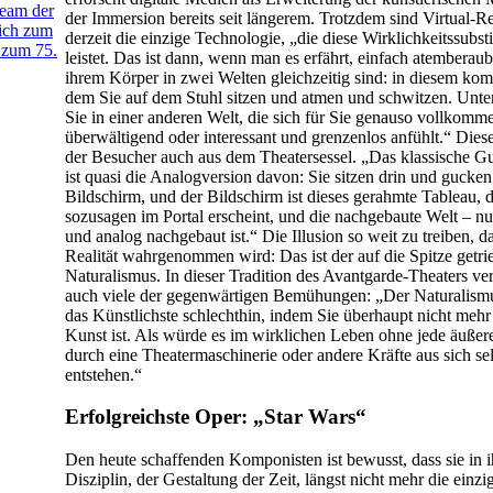
Team der
der Immersion bereits seit längerem. Trotzdem sind Virtual-Re
ich zum
derzeit die einzige Technologie, „die diese Wirklichkeitssubsti
 zum 75.
leistet. Das ist dann, wenn man es erfährt, einfach atemberaub
ihrem Körper in zwei Welten gleichzeitig sind: in diesem ko
dem Sie auf dem Stuhl sitzen und atmen und schwitzen. Unter 
Sie in einer anderen Welt, die sich für Sie genauso vollkomm
überwältigend oder interessant und grenzenlos anfühlt.“ Dies
der Besucher auch aus dem Theatersessel. „Das klassische G
ist quasi die Analogversion davon: Sie sitzen drin und gucken
Bildschirm, und der Bildschirm ist dieses gerahmte Tableau, 
sozusagen im Portal erscheint, und die nachgebaute Welt – nu
und analog nachgebaut ist.“ Die Illusion so weit zu treiben, da
Realität wahrgenommen wird: Das ist der auf die Spitze getri
Naturalismus. In dieser Tradition des Avantgarde-Theaters ve
auch viele der gegenwärtigen Bemühungen: „Der Naturalismus 
das Künstlichste schlechthin, indem Sie überhaupt nicht mehr
Kunst ist. Als würde es im wirklichen Leben ohne jede äuße
durch eine Theatermaschinerie oder andere Kräfte aus sich se
entstehen.“
Erfolgreichste Oper: „Star Wars“
Den heute schaffenden Komponisten ist bewusst, dass sie in i
Disziplin, der Gestaltung der Zeit, längst nicht mehr die einz