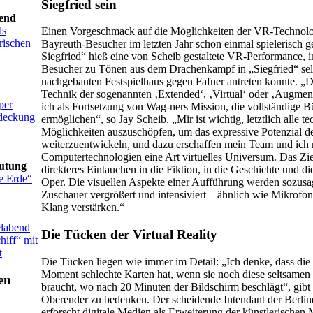
Siegfried sein
end
ls
Einen Vorgeschmack auf die Möglichkeiten der VR-Technolo
rischen
Bayreuth-Besucher im letzten Jahr schon einmal spielerisch 
Siegfried“ hieß eine von Scheib gestaltete VR-Performance, i
Besucher zu Tönen aus dem Drachenkampf in „Siegfried“ selb
nachgebauten Festspielhaus gegen Fafner antreten konnte. „Di
Technik der sogenannten ‚Extended‘, ‚Virtual‘ oder ‚Augment
per
ich als Fortsetzung von Wag-ners Mission, die vollständige B
deckung
ermöglichen“, so Jay Scheib. „Mir ist wichtig, letztlich alle t
Möglichkeiten auszuschöpfen, um das expressive Potenzial d
weiterzuentwickeln, und dazu erschaffen mein Team und ich 
Computertechnologien eine Art virtuelles Universum. Das Ziel
eutung
direkteres Eintauchen in die Fiktion, in die Geschichte und d
e Erde“
Oper. Die visuellen Aspekte einer Aufführung werden sozusa
Zuschauer vergrößert und intensiviert – ähnlich wie Mikrofon
Klang verstärken.“
labend
Die Tücken der Virtual Reality
hiff“ mit
t
Die Tücken liegen wie immer im Detail: „Ich denke, dass die 
Moment schlechte Karten hat, wenn sie noch diese seltsamen 
braucht, wo nach 20 Minuten der Bildschirm beschlägt“, gib
Oberender zu bedenken. Der scheidende Intendant der Berline
erforscht digitale Medien als Erweiterung der künstlerischen