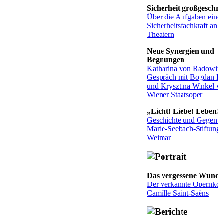
Sicherheit großgesch
Über die Aufgaben ein
Sicherheitsfachkraft an
Theatern
Neue Synergien und
Begnungen
Katharina von Radowi
Gespräch mit Bogdan 
und Krysztina Winkel 
Wiener Staatsoper
„Licht! Liebe! Leben
Geschichte und Gegen
Marie-Seebach-Stiftun
Weimar
Das vergessene Wun
Der verkannte Opernk
Camille Saint-Saëns