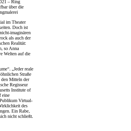
2021 – Ring
bar über die
angmalerei
zial im Theater
keiten. Doch ist
 nicht-imaginären
ock als auch der
chen Realität:
h, so Anna
re Welten auf die
me“. „Jeder reale
wöhnlichen Straße
 den Mitteln der
nische Regisseur
etts Institute of
f eine
 Publikum Virtual-
irklichkeit des
ngen. Ein Rabe,
ich nicht schließt.