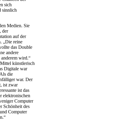
en sich
 sinnlich
alen Medien. Sie
, der
tation auf der
n. „Die reine
wollte das Double
ine andere
s anderem wird.“
Mittel künstlerisch
as Digitale war
Als die
fälliger war. Der
t, ist zwar
ressante ist das
r elektronischen
 weniger Computer
er Schönheit des
h und Computer
en.“