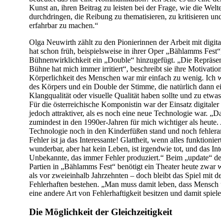
Kunst an, ihren Beitrag zu leisten bei der Frage, wie die Welt
durchdringen, die Reibung zu thematisieren, zu kritisieren und
erfahrbar zu machen.“
Olga Neuwirth zählt zu den Pionierinnen der Arbeit mit digit
hat schon früh, beispielsweise in ihrer Oper „Bählamms Fest“
Bühnenwirklichkeit ein „Double“ hinzugefügt. „Die Repräsen
Bühne hat mich immer irritiert“, beschreibt sie ihre Motivatio
Körperlichkeit des Menschen war mir einfach zu wenig. Ich 
des Körpers und ein Double der Stimme, die natürlich dann e
Klangqualität oder visuelle Qualität haben sollte und zu etwa
Für die österreichische Komponistin war der Einsatz digitaler 
jedoch attraktiver, als es noch eine neue Technologie war. „D
zumindest in den 1990er-Jahren für mich wichtiger als heute. 
Technologie noch in den Kinderfüßen stand und noch fehleran
Fehler ist ja das Interessante! Glattheit, wenn alles funktionier
wunderbar, aber hat kein Leben, ist irgendwie tot, und das Inte
Unbekannte, das immer Fehler produziert.“ Beim „update“ de
Partien in „Bählamms Fest“ benötigt ein Theater heute zwar
als vor zweieinhalb Jahrzehnten – doch bleibt das Spiel mit d
Fehlerhaften bestehen. „Man muss damit leben, dass Mensc
eine andere Art von Fehlerhaftigkeit besitzen und damit spiel
Die Möglichkeit der Gleichzeitigkeit