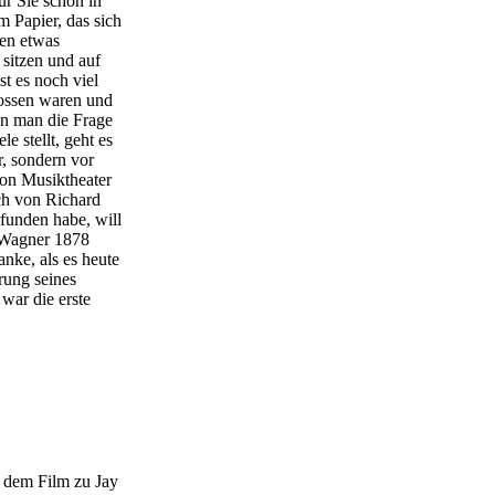
für Sie schon in
 Papier, das sich
gen etwas
sitzen und auf
st es noch viel
ossen waren und
nn man die Frage
e stellt, geht es
, sondern vor
von Musiktheater
ch von Richard
funden habe, will
d Wagner 1878
nke, als es heute
rung seines
war die erste
 dem Film zu Jay