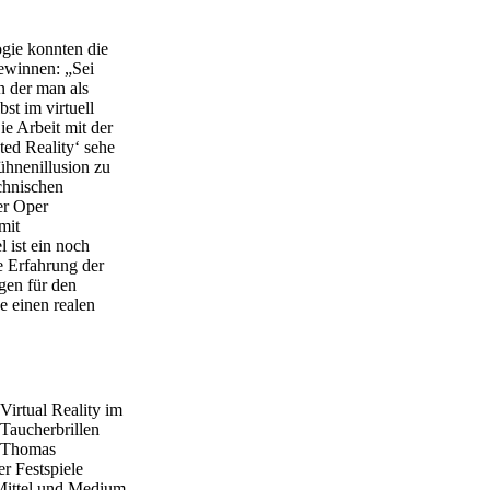
gie konnten die
gewinnen: „Sei
n der man als
st im virtuell
e Arbeit mit der
ed Reality‘ sehe
ühnenillusion zu
echnischen
er Oper
mit
 ist ein noch
ie Erfahrung der
gen für den
e einen realen
Virtual Reality im
Taucherbrillen
t Thomas
r Festspiele
 Mittel und Medium