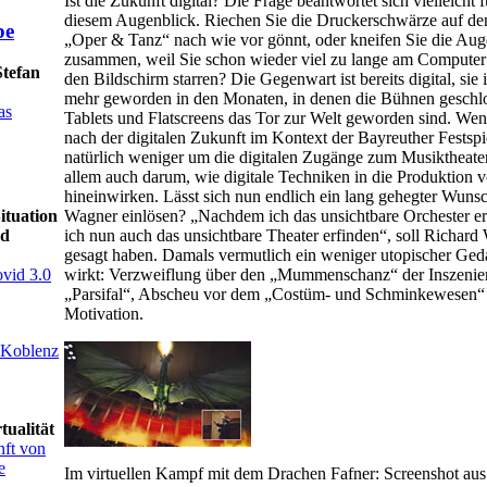
Ist die Zukunft digital? Die Frage beantwortet sich vielleicht 
diesem Augenblick. Riechen Sie die Druckerschwärze auf dem
„Oper & Tanz“ nach wie vor gönnt, oder kneifen Sie die Au
zusammen, weil Sie schon wieder viel zu lange am Computer 
tefan
den Bildschirm starren? Die Gegenwart ist bereits digital, sie i
mehr geworden in den Monaten, in denen die Bühnen geschl
as
Tablets und Flatscreens das Tor zur Welt geworden sind. We
nach der digitalen Zukunft im Kontext der Bayreuther Festspiel
natürlich weniger um die digitalen Zugänge zum Musiktheater
allem auch darum, wie digitale Techniken in die Produktion 
hineinwirken. Lässt sich nun endlich ein lang gehegter Wuns
Wagner einlösen? „Nachdem ich das unsichtbare Orchester er
ituation
ich nun auch das unsichtbare Theater erfinden“, soll Richar
nd
gesagt haben. Damals vermutlich ein weniger utopischer Geda
wirkt: Verzweiflung über den „Mummenschanz“ der Inszenie
vid 3.0
„Parsifal“, Abscheu vor dem „Costüm- und Schminkewesen“ 
Motivation.
s Koblenz
tualität
nft von
e
Im virtuellen Kampf mit dem Drachen Fafner: Screenshot aus