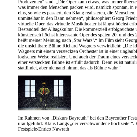
Produzenten“ sind. „Die Oper kann etwas, was immer überze
was immer den Menschen packen wird, nämlich spontan, in rea
eins, so wie es passiert, den Klang realisieren, die Menschen,
unmittelbar in den Bann nehmen“, philosophiert Georg Fried
virtuelle Oper, das virtuelle Musiktheater ist längst höchst erf
Bestandteil der Alltagskultur. Die kommerziell erfolgreichste
künstlerisch höchst interessante Oper des späten 20. und des 
heißt meiner Meinung nach ‚Star Wars‘.“ Im Film sieht Georg
die unsichtbare Bühne Richard Wagners verwirklicht: „Die I
Wagners mit einem versteckten Orchester ist in einer unglaubl
logischen Weise realisiert. Und auch der Traum eines versteck
einer versteckten Bühne ist erfüllt dadurch. Denn es ist natür
stattfindet, aber niemand nimmt das als Bühne wahr.“
Im Rahmen von „Diskurs Bayreuth“ bei den Bayreuther Fest
uraufgeführt: Klaus Langs „der verschwundene hochzeiter“. 
Festspiele/Enrico Nawrath