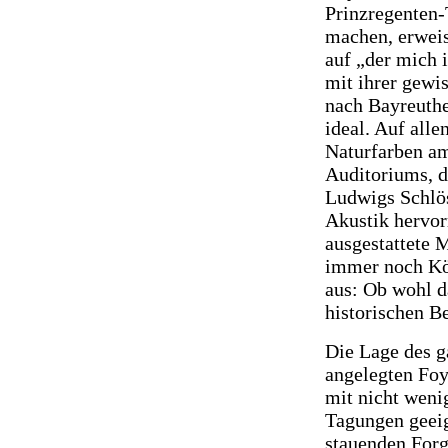
Prinzregenten-
machen, erweist
auf „der mich
mit ihrer gewi
nach Bayreuthe
ideal. Auf alle
Naturfarben a
Auditoriums, d
Ludwigs Schlös
Akustik hervor
ausgestattete M
immer noch Kön
aus: Ob wohl da
historischen B
Die Lage des 
angelegten Foy
mit nicht weni
Tagungen geei
stauenden Forg