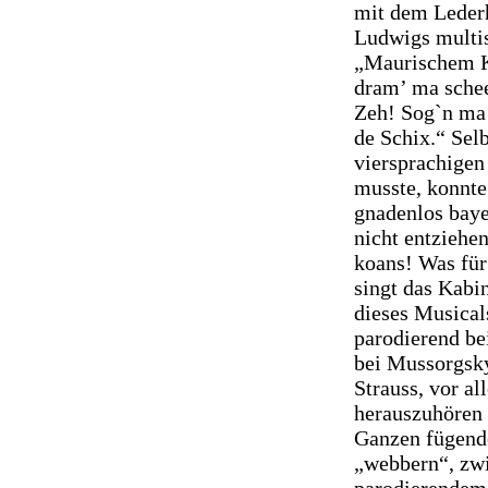
mit dem Lederh
Ludwigs multi
„Maurischem K
dram’ ma schee
Zeh! Sog`n ma 
de Schix.“ Sel
viersprachigen
musste, konnte
gnadenlos bay
nicht entziehe
koans! Was für 
singt das Kabi
dieses Musical
parodierend be
bei Mussorgsky
Strauss, vor al
herauszuhören 
Ganzen fügende
„webbern“, zw
parodierendem