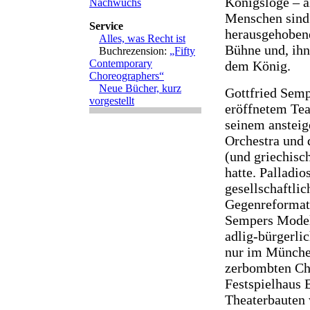
Königsloge – al
Nachwuchs
Menschen sind 
Service
herausgehobene
Alles, was Recht ist
Bühne und, ihn
Buchrezension:
„Fifty
Contemporary
dem König.
Choreographers“
Neue Bücher, kurz
Gottfried Semp
vorgestellt
eröffnetem Tea
seinem anstei
Orchestra und
(und griechis
hatte. Palladio
gesellschaftli
Gegenreformati
Sempers Model
adlig-bürgerli
nur im München
zerbombten Cha
Festspielhaus 
Theaterbauten w