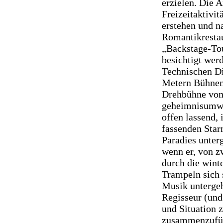
erzielen. Die 
Freizeitaktivi
erstehen und 
Romantikrestau
„Backstage-Tou
besichtigt wer
Technischen Di
Metern Bühnent
Drehbühne vom 
geheimnisumwit
offen lassend,
fassenden Star
Paradies unter
wenn er, von z
durch die wint
Trampeln sich 
Musik untergeh
Regisseur (und
und Situation 
zusammenzufüge