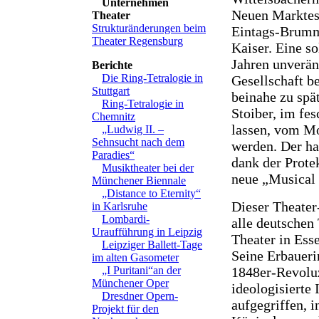
Unternehmen
Neuen Marktes 
Theater
Strukturänderungen beim
Eintags-Brumm
Theater Regensburg
Kaiser. Eine so
Jahren unverän
Berichte
Die Ring-Tetralogie in
Gesellschaft b
Stuttgart
beinahe zu sp
Ring-Tetralogie in
Stoiber, im fes
Chemnitz
lassen, vom M
„Ludwig II. –
Sehnsucht nach dem
werden. Der ha
Paradies“
dank der Prote
Musiktheater bei der
neue „Musical 
Münchener Biennale
„Distance to Eternity“
Dieser Theater
in Karlsruhe
Lombardi-
alle deutschen
Uraufführung in Leipzig
Theater in Ess
Leipziger Ballett-Tage
Seine Erbaueri
im alten Gasometer
1848er-Revolu
„I Puritani“an der
Münchener Oper
ideologisierte
Dresdner Opern-
aufgegriffen, i
Projekt für den