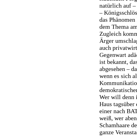
natürlich auf –
– Königsschlö
das Phänomen 
dem Thema am a
Zugleich kommt
Ärger umschlag
auch privatwirt
Gegenwart adä
ist bekannt, d
abgesehen – da
wenn es sich a
Kommunikation
demokratischen
Wer will denn 
Haus tagsüber d
einer nach BAT
weiß, wer aben
Schamhaare der
ganze Veransta