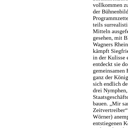
vollkommen zu
der Bühnenbild
Programmzettel
teils surrealis
Mitteln ausgef
gesehen, mit B
Wagners Rheint
kämpft Siegfr
in der Kulisse
entdeckt sie d
gemeinsamen Fe
ganz der König
sich endlich d
drei Nymphen, 
Staatsgeschäfte
bauen. „Mir sa
Zeitvertreiber
Wörner) anemp
entstiegenen K