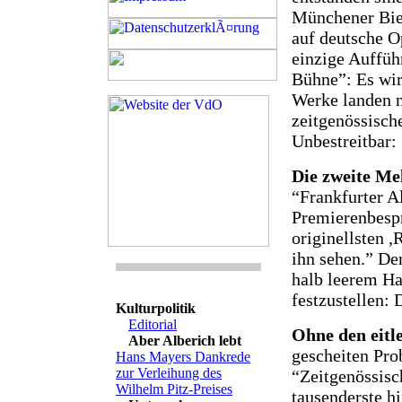
Münchener Bien
auf deutsche O
einzige Auffüh
Bühne”: Es wir
Werke landen n
zeitgenössische
Unbestreitbar:
Die zweite Me
“Frankfurter Al
Premierenbespr
originellsten ,
ihn sehen.” De
halb leerem Ha
festzustellen: 
Kulturpolitik
Editorial
Ohne den eitl
Aber Alberich lebt
gescheiten Pr
Hans Mayers Dankrede
zur Verleihung des
“Zeitgenössisc
Wilhelm Pitz-Preises
tausenderste h