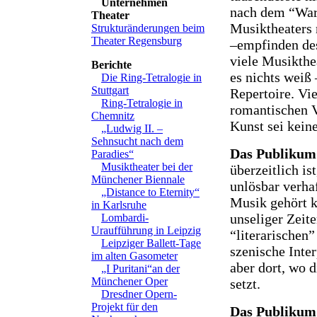
Unternehmen
nach dem “Waru
Theater
Musiktheaters 
Strukturänderungen beim
Theater Regensburg
–empfinden des
viele Musikthe
Berichte
es nichts weiß
Die Ring-Tetralogie in
Stuttgart
Repertoire. Vi
Ring-Tetralogie in
romantischen V
Chemnitz
Kunst sei kein
„Ludwig II. –
Sehnsucht nach dem
Das Publikum
Paradies“
Musiktheater bei der
überzeitlich is
Münchener Biennale
unlösbar verhaf
„Distance to Eternity“
Musik gehört k
in Karlsruhe
unseliger Zeit
Lombardi-
Uraufführung in Leipzig
“literarischen
Leipziger Ballett-Tage
szenische Inter
im alten Gasometer
aber dort, wo d
„I Puritani“an der
Münchener Oper
setzt.
Dresdner Opern-
Projekt für den
Das Publikum 