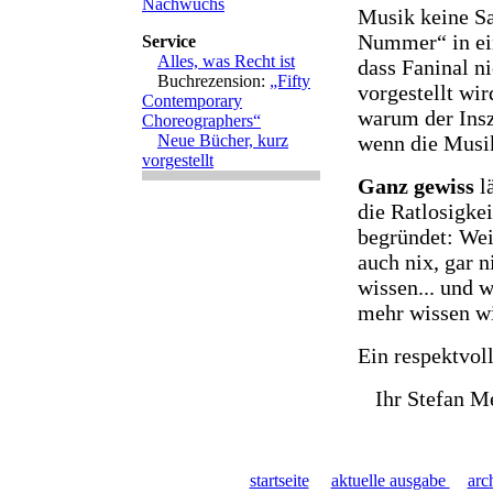
Nachwuchs
Musik keine Sa
Nummer“ in ei
Service
Alles, was Recht ist
dass Faninal ni
Buchrezension:
„Fifty
vorgestellt wi
Contemporary
warum der Insz
Choreographers“
Neue Bücher, kurz
wenn die Musik
vorgestellt
Ganz gewiss
lä
die Ratlosigke
begründet: Weil
auch nix, gar 
wissen... und 
mehr wissen wi
Ein respektvo
Ihr Stefan M
startseite
aktuelle ausgabe
arc