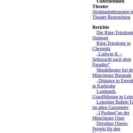
Unternehmen
Theater
Strukturänderungen 
Theater Regensburg
Berichte
Die Ring-Tetralogie
Stuttgart
Ring-Tetralogie in
Chemnitz
„Ludwig II. –
Sehnsucht nach dem
Paradies“
Musiktheater bei de
Münchener Biennale
„Distance to Eterni
in Karlsruhe
Lombardi-
Uraufführung in Leip
Leipziger Ballett-T
im alten Gasometer
„I Puritani“an der
Münchener Oper
Dresdner Opern-
Projekt für den