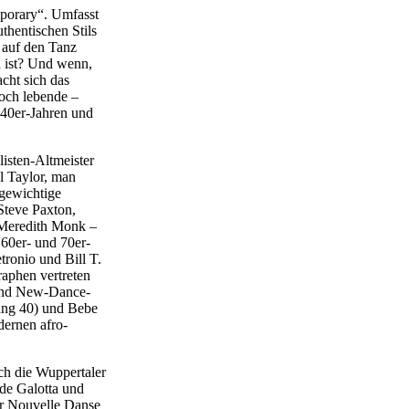
mporary“. Umfasst
thentischen Stils
“ auf den Tanz
n ist? Und wenn,
cht sich das
noch lebende –
40er-Jahren und
isten-Altmeister
 Taylor, man
gewichtige
Steve Paxton,
 Meredith Monk –
60er- und 70er-
tronio und Bill T.
raphen vertreten
 und New-Dance-
ang 40) und Bebe
dernen afro-
rch die Wuppertaler
de Galotta und
er Nouvelle Danse