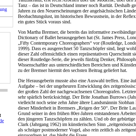
Tanz – das ist in Deutschland immer noch Rarität. Deshalb gre
Jahren zu den Neuerscheinungen der angelsächsischen Länder,
Beobachtungslust, im historischen Bewusstsein, in der Refle
ein gutes Stück voraus sind.
Von Martha Bremser, die bereits das informative zweibändige 
Dictionary of Ballet herausgegeben hat (St. James Press, Lond
„Fifty Contemporary Choreographers“ vor (Routledge, Lon
1999). Dass es ausgerechnet 50 Tanzschöpfer sind, liegt wohl
dieser Zahl offensichtlich einen repräsentativen Querschnitt 
dieser Routledge-Serie, die jeweils fünfzig Denker, Philosoph
Wissenschaftler aus unterschiedlichen Bereichen und Künstle
zu der Bremser hiermit den sechsten Beitrag geliefert hat.
Die Herausgeberin musste also eine Auswahl treffen. Eine äu
Aufgabe – bei der ungeheuren Entwicklung des zeitgenössisc
der großen Zahl der nachgewachsenen Choreografen. Letztere
sehr spärlich berücksichtigt. Der Brite Jonathan Burrows (Ja
vielleicht noch seine zehn Jahre ältere Landsmännin Siobhan
dieser Minderheit in Bremsers „Reigen der 50“. Der Brite Lau
Grund seiner in den frühen 80er-Jahren entstandenen Arbeite
t
den jüngeren Tanzschöpfern zu zählen. Und ob der gebürtige
de
Clark (Jahrgang 1962) im künstlerischen Sinn „zeitgenössisc
als schräger postmoderner Vogel, also rein zeitlich als zeitgen
einzuordnen ist, das bleibt die Frage.