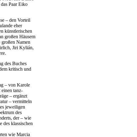
 das Paar Eiko
se – den Vorteil
ulande eher
n künstlerischen
an großen Häusern
ie großen Namen
lich, Jiri Kylián,
re.
ung des Buches
dem kritisch und
ag – von Karole
 einen tanz-
räge – ergänzt
atur – vermitteln
des jeweiligen
pektrum des
derts, der – wie
e des klassischen
rten wie Marcia