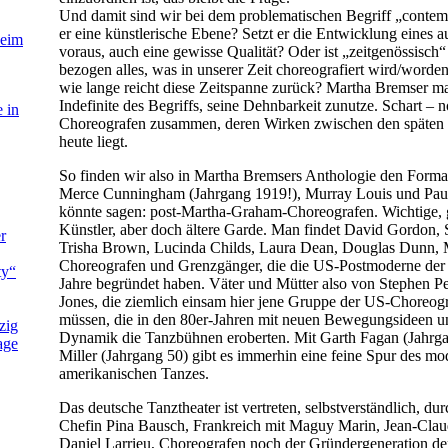
Und damit sind wir bei dem problematischen Begriff „conte
er eine künstlerische Ebene? Setzt er die Entwicklung eines au
beim
voraus, auch eine gewisse Qualität? Oder ist „zeitgenössisch
bezogen alles, was in unserer Zeit choreografiert wird/worde
wie lange reicht diese Zeitspanne zurück? Martha Bremser ma
Indefinite des Begriffs, seine Dehnbarkeit zunutze. Schart – 
 in
Choreografen zusammen, deren Wirken zwischen den späten 
heute liegt.
So finden wir also in Martha Bremsers Anthologie den Formal
Merce Cunningham (Jahrgang 1919!), Murray Louis und Paul
könnte sagen: post-Martha-Graham-Choreografen. Wichtige, 
Künstler, aber doch ältere Garde. Man findet David Gordon, 
r
Trisha Brown, Lucinda Childs, Laura Dean, Douglas Dunn,
Choreografen und Grenzgänger, die die US-Postmoderne der 
ty“
Jahre begründet haben. Väter und Mütter also von Stephen Pe
Jones, die ziemlich einsam hier jene Gruppe der US-Choreog
müssen, die in den 80er-Jahren mit neuen Bewegungsideen
zig
Dynamik die Tanzbühnen eroberten. Mit Garth Fagan (Jahrg
age
Miller (Jahrgang 50) gibt es immerhin eine feine Spur des mo
amerikanischen Tanzes.
Das deutsche Tanztheater ist vertreten, selbstverständlich, du
Chefin Pina Bausch, Frankreich mit Maguy Marin, Jean-Clau
Daniel Larrieu, Choreografen noch der Gründergeneration d