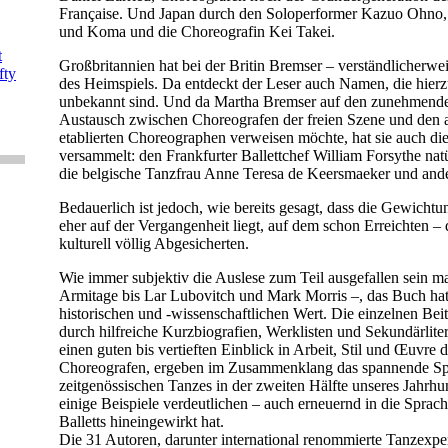
Française. Und Japan durch den Soloperformer Kazuo Ohno,
und Koma und die Choreografin Kei Takei.
t
Großbritannien hat bei der Britin Bremser – verständlicherwei
fty
des Heimspiels. Da entdeckt der Leser auch Namen, die hierz
unbekannt sind. Und da Martha Bremser auf den zunehmende
Austausch zwischen Choreografen der freien Szene und den 
etablierten Choreographen verweisen möchte, hat sie auch d
versammelt: den Frankfurter Ballettchef William Forsythe natür
die belgische Tanzfrau Anne Teresa de Keersmaeker und ande
Bedauerlich ist jedoch, wie bereits gesagt, dass die Gewicht
eher auf der Vergangenheit liegt, auf dem schon Erreichten – 
kulturell völlig Abgesicherten.
Wie immer subjektiv die Auslese zum Teil ausgefallen sein m
Armitage bis Lar Lubovitch und Mark Morris –, das Buch hat
historischen und -wissenschaftlichen Wert. Die einzelnen Beit
durch hilfreiche Kurzbiografien, Werklisten und Sekundärliter
einen guten bis vertieften Einblick in Arbeit, Stil und Œuvre 
Choreografen, ergeben im Zusammenklang das spannende S
zeitgenössischen Tanzes in der zweiten Hälfte unseres Jahrhun
einige Beispiele verdeutlichen – auch erneuernd in die Sprach
Balletts hineingewirkt hat.
Die 31 Autoren, darunter international renommierte Tanzexpe