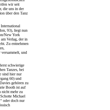
ifen wir seit
 die uns in der
xion über den Tanz
International
on, 93), liegt nun
don/New York
 am Verlag, der in
sieht. Zu entnehmen
en,
r versammelt, und
ßerst schwierige
hen Tanzes, bei
 sind hier nur
hrgang 60) und
 Davies gehören zu
rie Booth ist auf
n nicht mehr zu
 Schotte Michael
h“ oder doch nur
össisch