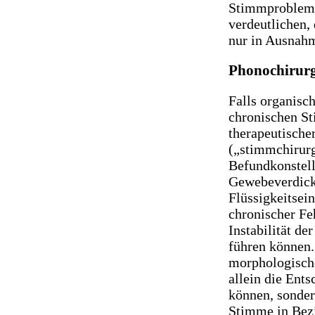
Stimmproblemen
verdeutlichen,
nur in Ausnahm
Phonochirurg
Falls organisc
chronischen St
therapeutische
(„stimmchirurg
Befundkonstell
Gewebeverdick
Flüssigkeitsei
chronischer Fe
Instabilität d
führen können. 
morphologische
allein die Ent
können, sonder
Stimme in Bezi