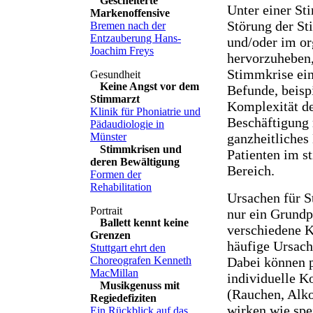
Gescheiterte
Unter einer St
Markenoffensive
Störung der St
Bremen nach der
Entzauberung Hans-
und/oder im or
Joachim Freys
hervorzuheben,
Stimmkrise ein
Keine Angst vor dem
Befunde, beisp
Stimmarzt
Komplexität de
Klinik für Phoniatrie und
Beschäftigung 
Pädaudiologie in
ganzheitliches
Münster
Stimmkrisen und
Patienten im s
deren Bewältigung
Bereich.
Formen der
Rehabilitation
Ursachen für S
nur ein Grundp
Ballett kennt keine
verschiedene K
Grenzen
häufige Ursac
Stuttgart ehrt den
Dabei können 
Choreografen Kenneth
MacMillan
individuelle K
Musikgenuss mit
(Rauchen, Alko
Regiedefiziten
wirken wie spe
Ein Rückblick auf das