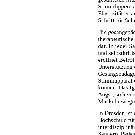
Stimmlippen. A
Elastizität erl
Schritt für Sch
Die gesangspäd
therapeutisch
dar. In jeder 
und selbstkrit
eröffnet Betro
Unterstützung 
Gesangspädago
Stimmapparat d
können. Das Ig
Angst, sich ve
Muskelbewegung
In Dresden ist
Hochschule für
interdisziplin
Sängern, Pädag