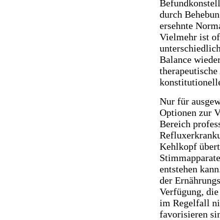
Befundkonstell
durch Behebung
ersehnte Norma
Vielmehr ist o
unterschiedlic
Balance wieder
therapeutische 
konstitutionell
Nur für ausgew
Optionen zur V
Bereich profes
Refluxerkranku
Kehlkopf übert
Stimmapparate
entstehen kann
der Ernährung
Verfügung, die
im Regelfall ni
favorisieren si