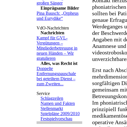
Kontakt herzus
großen Sänger
phoniatrischen
Einprägsame Bilder
sollten bei Pa
Pina Bausch: „Orpheus
und Eurydike“
genaue Erfragu
Werdeganges u
der Beschwerde
Nachrichten
Kampf für GVL-
Angaben mit d
Vergütungen –
Anamnese und 
Mitgliederbetreuung in
videostrobosko
neuen Händen – Wir
gratulieren
unverzichtbare
Alles, was Recht ist
Doppelte
Erst nach Absc
Entfernungspauschale
mehrdimension
bei geteiltem Dienst –
sorgfältigen Di
zum Zweiten...
gemeinsam mit
Betreuungskon
Schlagzeilen
Im phoniatrisc
Namen und Fakten
Stellenmarkt
prinzipiell fun
Spielpläne 2009/2010
medikamentöse
Festspielvorschau
operative Ansä