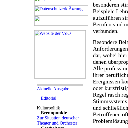
besonderen sti
Beispiele Lehr
aufzuführen si
Berufen sind 
verbunden.
Besondere Bela
Anforderungen 
dar, wobei hie
denen überprop
Alle professio
ihrer beruflic
Ereignissen ko
oder kurzfrist
Regel rasch re
Editorial
Stimmsystems k
und schließlic
Brennpunkte
Betroffenen oft
Zur Situation deutscher
Problemlösung 
Theater und Orchester