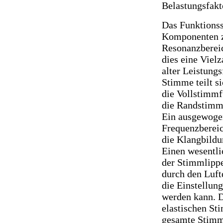
Belastungsfakt
Das Funktionss
Komponenten z
Resonanzbereic
dies eine Viel
alter Leistung
Stimme teilt si
die Vollstimmf
die Randstimm
Ein ausgewogen
Frequenzbereic
die Klangbildu
Einen wesentli
der Stimmlippe
durch den Luf
die Einstellun
werden kann. D
elastischen St
gesamte Stimm