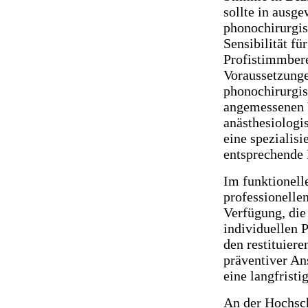
sollte in ausg
phonochirurgis
Sensibilität f
Profistimmbere
Voraussetzunge
phonochirurgis
angemessenen W
anästhesiolog
eine spezialis
entsprechende 
Im funktionel
professionelle
Verfügung, die
individuellen 
den restituiere
präventiver An
eine langfristi
An der Hochsc