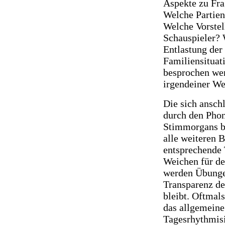
Aspekte zu Fra
Welche Partie
Welche Vorstel
Schauspieler? 
Entlastung der
Familiensituati
besprochen wer
irgendeiner We
Die sich ansch
durch den Phon
Stimmorgans be
alle weiteren 
entsprechende 
Weichen für d
werden Übungen
Transparenz de
bleibt. Oftmal
das allgemeine
Tagesrhythmisi