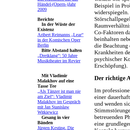
Händel-(Opern-)Jahr
Beispiel in Pr
2009
widerspiegeln.
Störschallpege
In der Wüste der
Raumverhältni
Existenz
Co-Faktoren da
Aribert Reimanns „Lear“
beinhalten neb
in der Komischen Oper
die Beachtung 
Berlin
Bitte Abstand halten
Krankheiten de
„Dreiklang“: 50 Jahre
psychischer Ko
Musiktheater im Revier
Erschöpfung).
Mit Vladimir
Der richtige 
Malakhov auf eine
Tasse Tee
Im professione
„Als Tänzer ist man nie
einer dauerhaf
am Ziel“: Vladimir
Malakhov im Gespräch
und wenden sic
mit Jan Stanislaw
Stimmstörungen
Witkiewicz
betreuenden Ph
Gesang in vier
Bänden
eine grundlegen
Jürgen Kesting, Die