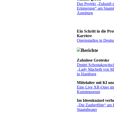
Das Projekt „Zukunft 
Erinnerung“ am Staatst
Augsburg
Ein Schritt in die Prof
Karriere
Opernstudios in Deuts
Zahnlose Groteske
Dmitri Schostakowitsc
„Lady Macbeth von M
in Hamburg
Mittelalter mit KI u
Eine Live XR-Oper im
Kunstmuseum
Im Ideenknäuel verh
„Die Zauberflöte“ am 
Staatstheater