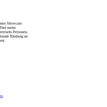
chsten Showcase
itel meint
ererseits Personen,
tionale Bindung an
emi
ts