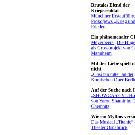
Brutales Elend der
Kriegsrealität
Münchner Erstaufführ
Prokofjews „Krieg un
Frieden“
Ein phänomenaler C
Meyerbeers „Die Huge
als Grossprojekt von 
Mannheim
Mit der Liebe spielt 
nicht
„Così fan tutte“ an der
Komischen Oper Berli
Auf der Suche nach 
„SHOWCASE VI: H
von Yaron Shamir im T
Chemnitz
Wie ein Mythos versi
Das Musical „Titanic“
Theater Osnabrück