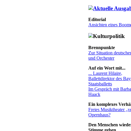
Editorial
Ansichten eines Boom
Brennpunkte
Zur Situation deutsche
und Orchester
Auf ein Wort mit...
... Laurent Hilaire,
Ballettdirektor des Ba
Staatsballetts
Im Gespräch mit Barba
Haack
Ein komplexes Verhäl
Freies Musiktheater „v
Opernhaus?
Den Menschen wieder
Stimme geben