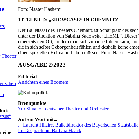
Foto: Nasser Hashemi
TITELBILD: „SHOWCASE“ IN CHEMNITZ
ers
Der Ballettsaal des Theaters Chemnitz ist Schauplatz des se
unter der Direktion von Sabrina Sadowska: „HoME“. Dieser T
einerseits den Ort, an dem man sich zuhause fühlen kann, and
die in sich selbst Geborgenheit fühlen und deshalb keine emo
einen speziellen Heimatort haben müssen. Foto: Nasser Hash
r Theater
AUSGABE 2/2023
Editorial
Ansichten eines Boomers
yerischen
ra
Brennpunkte
Zur Situation deutscher Theater und Orchester
tnis
ersus“
Auf ein Wort mit...
... Laurent Hilaire, Ballettdirektor des Bayerischen Staatsballet
Im Gespräch mit Barbara Haack
 eine