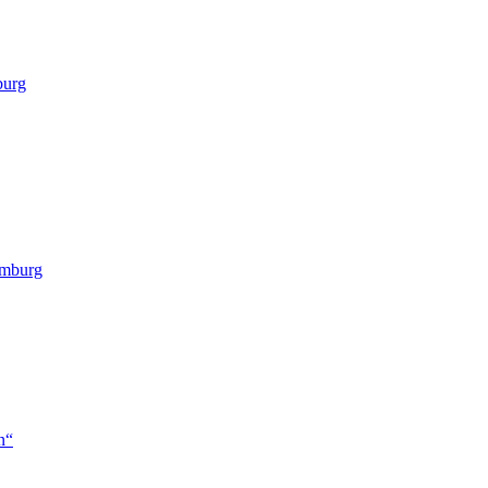
burg
amburg
n“