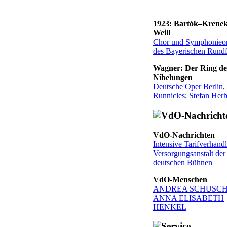
1923: Bartók–Krene
Weill
Chor und Symphonieor
des Bayerischen Rund
Wagner: Der Ring de
Nibelungen
Deutsche Oper Berlin,
Runnicles; Stefan Her
VdO-Nachrichten
Intensive Tarifverhand
Versorgungsanstalt der
deutschen Bühnen
VdO-Menschen
ANDREA SCHUSCH
ANNA ELISABETH
HENKEL