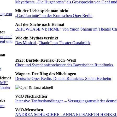
Meyerbeers „Die Hugenotten“ als Grossprojekt von Genf u
Mit der Liebe spielt man nicht
ung von
„Così fan tutte“ an der Komischen Oper Berlin
d
Auf der Suche nach Heimat
„SHOWCASE VI: HoME“ von Yaron Shamir im Theater Ch
hor
notten“
Wie ein Mythos versinkt
Genf und
Das Musical „Titanic“ am Theater Osnabrück
man
1923: Bartók–Krenek–Toch–Weill
Chor und Symphonieorchester des Bayerischen Rundfunks.
n
Wagner: Der Ring des Nibelungen
Heimat
Deutsche Oper Berlin, Donald Runnicles; Stefan Herheim
oME“
heater
VdO-Nachrichten
nkt
Intensive Tarifverhandlungen – Versorgungsanstalt der deut
 am
VdO-Menschen
ANDREA SCHUSCHKE - ANNA ELISABETH HENKE