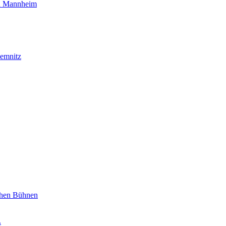
nd Mannheim
emnitz
schen Bühnen
L