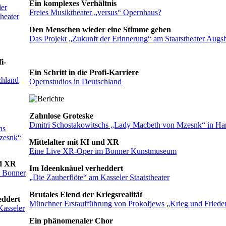
Ein komplexes Verhältnis
der
Freies Musiktheater „versus“ Opernhaus?
heater
Den Menschen wieder eine Stimme geben
Das Projekt „Zukunft der Erinnerung“ am Staatstheater Augs
i-
Ein Schritt in die Profi-Karriere
chland
Opernstudios in Deutschland
Zahnlose Groteske
Dmitri Schostakowitschs „Lady Macbeth von Mzesnk“ in H
hs
zesnk“
Mittelalter mit KI und XR
Eine Live XR-Oper im Bonner Kunstmuseum
nd XR
Im Ideenknäuel verheddert
 Bonner
„Die Zauberflöte“ am Kasseler Staatstheater
Brutales Elend der Kriegsrealität
eddert
Münchner Erstaufführung von Prokofjews „Krieg und Friede
Kasseler
Ein phänomenaler Chor