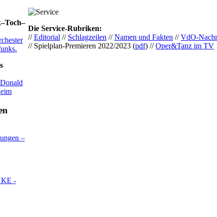
k–Toch–
Die Service-Rubriken:
//
Editorial
//
Schlagzeilen
//
Namen und Fakten
//
VdO-Nachr
chester
// Spielplan-Premieren 2022/2023 (
pdf
) //
Oper&Tanz im TV
funks.
s
 Donald
heim
lungen –
KE -