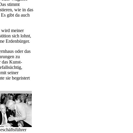
 Das stimmt
tieren, wie in das
. Es gibt da auch
er wird meiner
ition sich lohnt,
rme Erdenbürger.
ernhaus oder das
hrungen zu
 das Kunst-
efallsüchtig,
 mit seiner
te sie begeistert
schäftsführer