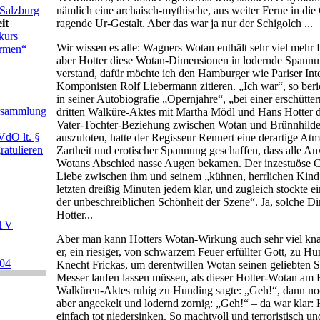
Salzburg
nämlich eine archaisch-mythische, aus weiter Ferne in di
it
ragende Ur-Gestalt. Aber das war ja nur der Schigolch ...
kurs
Wir wissen es alle: Wagners Wotan enthält sehr viel mehr
armen“
aber Hotter diese Wotan-Dimensionen in lodernde Spann
verstand, dafür möchte ich den Hamburger wie Pariser In
Komponisten Rolf Liebermann zitieren. „Ich war“, so ber
in seiner Autobiografie „Opernjahre“, „bei einer erschütte
ersammlung
dritten Walküre-Aktes mit Martha Mödl und Hans Hotter 
Vater-Tochter-Beziehung zwischen Wotan und Brünnhilde b
VdO lt. §
auszuloten, hatte der Regisseur Rennert eine derartige At
ratulieren
Zartheit und erotischer Spannung geschaffen, dass alle A
Wotans Abschied nasse Augen bekamen. Der inzestuöse C
Liebe zwischen ihm und seinem „kühnen, herrlichen Kind
letzten dreißig Minuten jedem klar, und zugleich stockte 
der unbeschreiblichen Schönheit der Szene“. Ja, solche D
Hotter...
 TV
Aber man kann Hotters Wotan-Wirkung auch sehr viel knap
er, ein riesiger, von schwarzem Feuer erfüllter Gott, zu H
004
Knecht Frickas, um derentwillen Wotan seinen geliebten S
Messer laufen lassen müssen, als dieser Hotter-Wotan am
Walküren-Aktes ruhig zu Hunding sagte: „Geh!“, dann no
aber angeekelt und lodernd zornig: „Geh!“ – da war klar:
einfach tot niedersinken. So machtvoll und terroristisch un