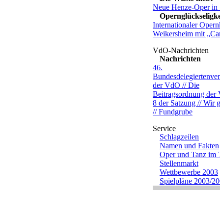
Neue Henze-Oper in 
Opernglückseligke
Internationaler Opern
Weikersheim mit „C
Nachrichten
46.
Bundesdelegiertenv
der VdO // Die
Beitragsordnung der 
8 der Satzung // Wir g
// Fundgrube
Schlagzeilen
Namen und Fakten
Oper und Tanz im
Stellenmarkt
Wettbewerbe 2003
Spielpläne 2003/2