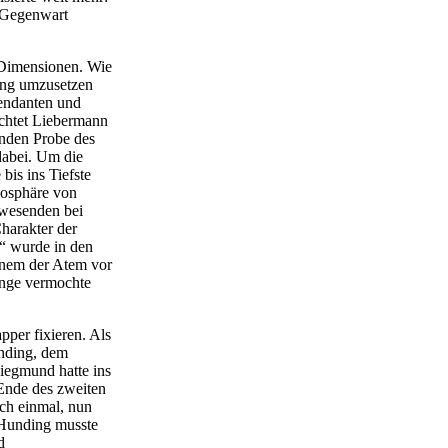
e Gegenwart
 Dimensionen. Wie
ung umzusetzen
tendanten und
ichtet Liebermann
rnden Probe des
dabei. Um die
is ins Tiefste
mosphäre von
nwesenden bei
harakter der
“ wurde in den
einem der Atem vor
inge vermochte
per fixieren. Als
unding, dem
iegmund hatte ins
 Ende des zweiten
ch einmal, nun
 Hunding musste
d