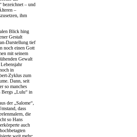
“ bezeichnet – und
Älteren –
szusetzen, ihm
alen Blick hing
ner Gestalt
n-Darstellung tief
an noch einen Gott
men mit seinem
glühenden Gewalt
 Lebensjahr
noch in
ubert-Zyklus zum
äume. Dann, seit
er so manches
s Bergs „Lulu“ in
 aus der „Salome“,
 Umstand, dass
eelenmalern, die
icht so Hans
verkörperte auch
 hochbetagten
sierte weit mehr: