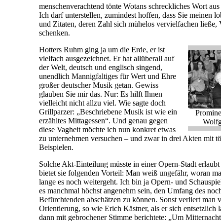
menschenverachtend tönte Wotans schreckliches Wort aus
Ich darf unterstellen, zumindest hoffen, dass Sie meinen 
und Zitaten, deren Zahl sich mühelos vervielfachen ließe, 
schenken.
Hotters Ruhm ging ja um die Erde, er ist
vielfach ausgezeichnet. Er hat allüberall auf
der Welt, deutsch und englisch singend,
unendlich Mannigfaltiges für Wert und Ehre
großer deutscher Musik getan. Gewiss
glauben Sie mir das. Nur: Es hilft Ihnen
vielleicht nicht allzu viel. Wie sagte doch
Grillparzer: „Beschriebene Musik ist wie ein
Promine
erzähltes Mittagessen“. Und genau gegen
Wolf
diese Vagheit möchte ich nun konkret etwas
zu unternehmen versuchen – und zwar in drei Akten mit t
Beispielen.
Solche Akt-Einteilung müsste in einer Opern-Stadt erlaubt
bietet sie folgenden Vorteil: Man weiß ungefähr, woran ma
lange es noch weitergeht. Ich bin ja Opern- und Schauspiel
es manchmal höchst angenehm sein, den Umfang des noc
Befürchtenden abschätzen zu können. Sonst verliert man v
Orientierung, so wie Erich Kästner, als er sich entsetzlich
dann mit gebrochener Stimme berichtete: „Um Mitternacht 