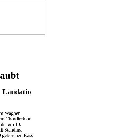
laubt
· Laudatio
rd Wagner-
tem Chordirektor
 ihn am 10.
it Standing
9 geborenen Bass-