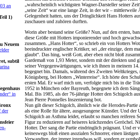
„wahrscheinlich wichtigsten Wagner-Darsteller seiner Zeit
003 an
„seine Zeit“ war eine lange Zeit, in der wir – mittlerweile 
Gelegenheit hatten, uns der Dringlichkeit Hans Hotters au
eil 1)
zuschauen und zuhören durften.
Worin aber bestand seine Größe? Nun, auf den ersten, ban
diese Größe mit Hotters imponierender und hoch gewachse
zusammen. „Hans Hotter“, so schrieb ein von Hotters Wota
 zu Neuem
beeindruckter englischer Kritiker, sei „der einzige, dem m
elder
glaubt“. Das hing, weiß Gott, aber eben nicht bloß zusam
Gardemaß von 1,93 Meter, sondern mit der direkten und 
t, subtil
seiner Vergegenwärtigungen, wie ich ihnen in meinem 14.
arina
begegnet bin. Damals, während des Zweiten Weltkrieges, 
Königsberg, bei Hotters „Winterreise“. Ich hörte den Sch
ersten Mal. Er warf mich um, verfolgte mich bis in die Tr
tiegenhaus
1952 in München oder Bayreuth, begegnete ich dem Säng
nder“ in
Mal. Bis 1985, als der 76-jährige Hotter den Schigolch au
Jean Pierre Ponnelles Inszenierung bot.
Bronx
Nun gilt dieser Schigolch, ähnlich wie die Herodes-Partie
 der
als eine Rolle für ältere, ausgesungene Künstler. Und der
Schigolch an Asthma leidet, erlaubt so manchen reiferen S
nsfeier
Figur zu reduzieren auf heiseres krächzendes Geröchel. N
en-
Hotter. Der sang die Partie eindringlich prägnant. Und er 
keineswegs bloß einen asozialen Schnorrer, einen lästigen
Verwandten, der immer irgendwas will, sondern er symboli