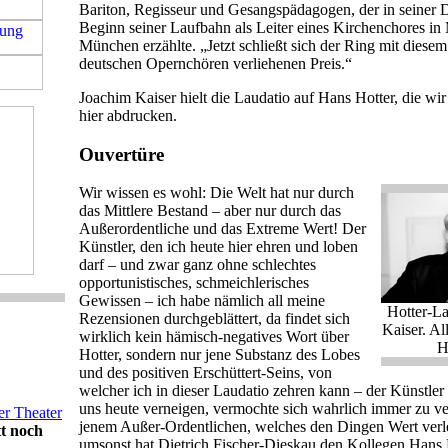
Bariton, Regisseur und Gesangspädagogen, der in seiner
Beginn seiner Laufbahn als Leiter eines Kirchenchores in 
München erzählte. „Jetzt schließt sich der Ring mit diese
deutschen Opernchören verliehenen Preis.“
Joachim Kaiser hielt die Laudatio auf Hans Hotter, die wir 
hier abdrucken.
Ouvertüre
Wir wissen es wohl: Die Welt hat nur durch
das Mittlere Bestand – aber nur durch das
Außerordentliche und das Extreme Wert! Der
Künstler, den ich heute hier ehren und loben
darf – und zwar ganz ohne schlechtes
opportunistisches, schmeichlerisches
Gewissen – ich habe nämlich all meine
Hotter-La
Rezensionen durchgeblättert, da findet sich
Kaiser. A
wirklich kein hämisch-negatives Wort über
H
Hotter, sondern nur jene Substanz des Lobes
und des positiven Erschüttert-Seins, von
welcher ich in dieser Laudatio zehren kann – der Künstler
uns heute verneigen, vermochte sich wahrlich immer zu v
er Theater
jenem Außer-Ordentlichen, welches den Dingen Wert verle
t noch
umsonst hat Dietrich Fischer-Dieskau den Kollegen Hans H