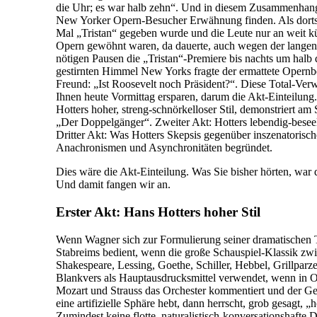
die Uhr; es war halb zehn“. Und in diesem Zusammenhan
New Yorker Opern-Besucher Erwähnung finden. Als dorts
Mal „Tristan“ gegeben wurde und die Leute nur an weit k
Opern gewöhnt waren, da dauerte, auch wegen der langen,
nötigen Pausen die „Tristan“-Premiere bis nachts um halb 
gestirnten Himmel New Yorks fragte der ermattete Opernb
Freund: „Ist Roosevelt noch Präsident?“. Diese Total-Ver
Ihnen heute Vormittag ersparen, darum die Akt-Einteilung.
Hotters hoher, streng-schnörkelloser Stil, demonstriert am
„Der Doppelgänger“. Zweiter Akt: Hotters lebendig-besee
Dritter Akt: Was Hotters Skepsis gegenüber inszenatorisc
Anachronismen und Asynchronitäten begründet.
Dies wäre die Akt-Einteilung. Was Sie bisher hörten, war 
Und damit fangen wir an.
Erster Akt: Hans Hotters hoher Stil
Wenn Wagner sich zur Formulierung seiner dramatischen 
Stabreims bedient, wenn die große Schauspiel-Klassik zw
Shakespeare, Lessing, Goethe, Schiller, Hebbel, Grillparz
Blankvers als Hauptausdrucksmittel verwendet, wenn in 
Mozart und Strauss das Orchester kommentiert und der Ge
eine artifizielle Sphäre hebt, dann herrscht, grob gesagt, „h
Zumindest keine flotte, naturalistisch-konversationshafte D