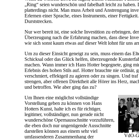
„Ring“ seien wunderschön und fabelhaft leicht zu haben.
platterdings nicht. Man muss Arbeit und Anstrengung inves
Erlernen einer Sprache, eines Instruments, einer Fertigkeit
Durststrecken.
Nur wer bereit ist, eine solche Investition zu erbringen, d
Überzeugung nach die Erfahrung machen, dass diese Invest
wie sich sonst kaum etwas auf dieser Welt lohnt für uns a
Um zu dieser Einsicht geneigt zu sein, muss einem das Elt
Schicksal oder das Glück helfen, überzeugende Kunsterfa
machen. Wann immer ich Hans Hotter begegnete, ging mir
Erlebnis des hohen Stils auf. Hotter brauchte nie ordinär, g
verschmiert, effektgeil zu agieren oder zu singen. Und traf
strengen, aber offenen Direktheit alle Hörer ins Herz, mach
und betroffen. Wie aber ging das zu?
Um Ihnen eine möglichst vollständige
Vorstellung geben zu können von Hans
Hotters Kunst, halte ich es für richtiger,
legitimer, vollständiger, nun gerade nicht
wunderschöne Opernausschnitte vorzuführen,
die eben doch nur ungenügende Ausschnitte
darstellen können aus einem sehr viel
VdO-Ge
umfassenderen Zusammenhang der