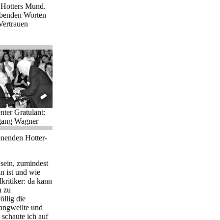
 Hotters Mund.
lobenden Worten
Vertrauen
nter Gratulant:
gang Wagner
önenden Hotter-
 sein, zumindest
n ist und wie
kritiker: da kann
h zu
öllig die
 langweilte und
schaute ich auf