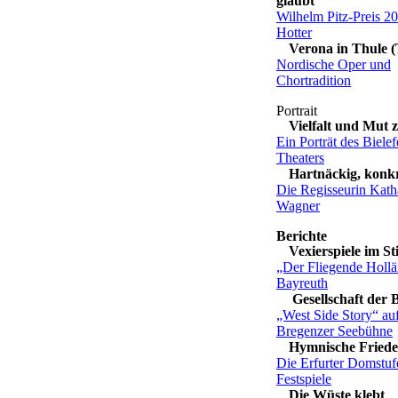
glaubt
Wilhelm Pitz-Preis 2
Hotter
Verona in Thule (T
Nordische Oper und
Chortradition
Vielfalt und Mut
Ein Porträt des Bielef
Theaters
Hartnäckig, konkre
Die Regisseurin Kath
Wagner
Vexierspiele im S
„Der Fliegende Hollä
Bayreuth
Gesellschaft der 
„West Side Story“ auf
Bregenzer Seebühne
Hymnische Friede
Die Erfurter Domstuf
Festspiele
Die Wüste klebt