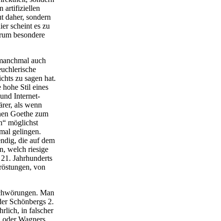
artifiziellen
t daher, sondern
ier scheint es zu
darum besondere
h manchmal auch
heuchlerische
ichts zu sagen hat.
 hohe Stil eines
und Internet-
ärer, als wenn
inen Goethe zum
n“ möglichst
 mal gelingen.
endig, die auf dem
, welch riesige
 21. Jahrhunderts
röstungen, von
schwörungen. Man
der Schönbergs 2.
hrlich, in falscher
n oder Wagners