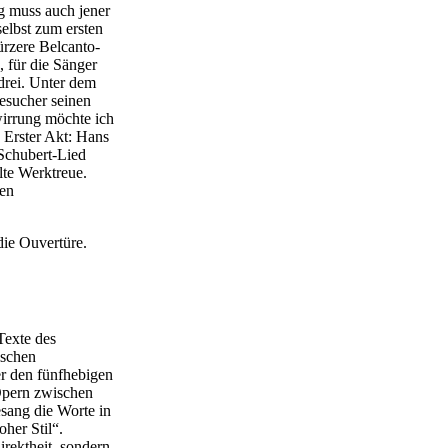
g muss auch jener
elbst zum ersten
ürzere Belcanto-
 für die Sänger
drei. Unter dem
esucher seinen
wirrung möchte ich
 Erster Akt: Hans
 Schubert-Lied
lte Werktreue.
hen
die Ouvertüre.
Texte des
ischen
er den fünfhebigen
Opern zwischen
sang die Worte in
oher Stil“.
irektheit, sondern