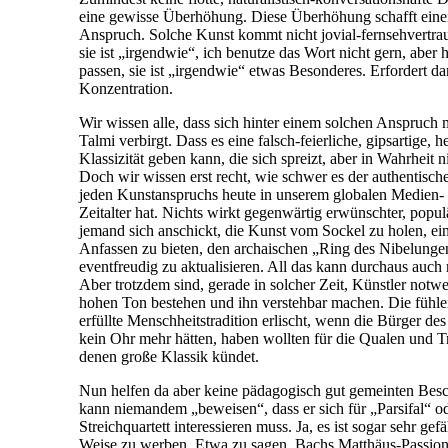
eine gewisse Überhöhung. Diese Überhöhung schafft einen 
Anspruch. Solche Kunst kommt nicht jovial-fernsehvertrau
sie ist „irgendwie“, ich benutze das Wort nicht gern, aber h
passen, sie ist „irgendwie“ etwas Besonderes. Erfordert 
Konzentration.
Wir wissen alle, dass sich hinter einem solchen Anspruc
Talmi verbirgt. Dass es eine falsch-feierliche, gipsartige, 
Klassizität geben kann, die sich spreizt, aber in Wahrheit n
Doch wir wissen erst recht, wie schwer es der authentische
jeden Kunstanspruchs heute in unserem globalen Medien- 
Zeitalter hat. Nichts wirkt gegenwärtig erwünschter, popul
jemand sich anschickt, die Kunst vom Sockel zu holen, e
Anfassen zu bieten, den archaischen „Ring des Nibelunge
eventfreudig zu aktualisieren. All das kann durchaus auch
Aber trotzdem sind, gerade in solcher Zeit, Künstler notw
hohen Ton bestehen und ihn verstehbar machen. Die fühlen
erfüllte Menschheitstradition erlischt, wenn die Bürger des
kein Ohr mehr hätten, haben wollten für die Qualen und T
denen große Klassik kündet.
Nun helfen da aber keine pädagogisch gut gemeinten Be
kann niemandem „beweisen“, dass er sich für „Parsifal“ o
Streichquartett interessieren muss. Ja, es ist sogar sehr gefä
Weise zu werben. Etwa zu sagen, Bachs Matthäus-Passio