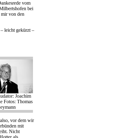
 Dankesrede vom
Milbertshofen bei
m mir von den
– leicht gekürzt –
udator: Joachim
lle Fotos: Thomas
eymann
 also, vor dem wir
erbünden mit
iht. Nicht
otter als