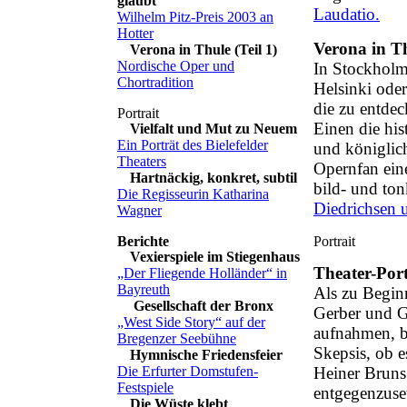
glaubt
Laudatio.
Wilhelm Pitz-Preis 2003 an
Hotter
Verona in T
Verona in Thule (Teil 1)
Nordische Oper und
In Stockholm
Chortradition
Helsinki oder
die zu entdec
Einen die his
Vielfalt und Mut zu Neuem
Ein Porträt des Bielefelder
und königlic
Theaters
Opernfan ein
Hartnäckig, konkret, subtil
bild- und to
Die Regisseurin Katharina
Diedrichsen 
Wagner
Vexierspiele im Stiegenhaus
Theater-Port
„Der Fliegende Holländer“ in
Bayreuth
Als zu Begin
Gesellschaft der Bronx
Gerber und G
„West Side Story“ auf der
aufnahmen, b
Bregenzer Seebühne
Skepsis, ob 
Hymnische Friedensfeier
Die Erfurter Domstufen-
Heiner Bruns’
Festspiele
entgegenzuse
Die Wüste klebt