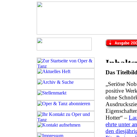
Das Titelbil
„Seriöse Nob
positive Werk
ohne Schnörk
Ausdruckszie
Eigenschafte
Hotter“ –
Lau
ehrte unter 
den diesjähri