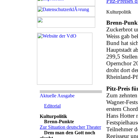
Pitz-Preises
Brenn-Punkt
Zuckerbrot un
Weiss gab bek
Bund hat sic
Hauptstadt a
299,5 Stelle
Opernchor 20
droht dort de
Rheinland-Pfa
Pitz-Preis f
Zum zehnten 
Wagner-Fests
Editorial
erstem Chord
Hans Hotter 
Brenn-Punkte
Festspielhau
Zur Situation deutscher Theater
Teilnehmer d
Dem man den Gott noch
Regisseur u