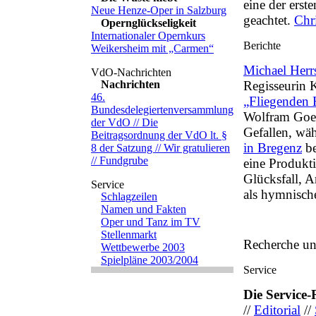
eine der erst
Neue Henze-Oper in Salzburg
geachtet.
Chri
Opernglückseligkeit
Internationaler Opernkurs
Weikersheim mit „Carmen“
Michael Herrs
Nachrichten
Regisseurin 
46.
„Fliegenden 
Bundesdelegiertenversammlung
Wolfram Goer
der VdO // Die
Gefallen, wä
Beitragsordnung der VdO lt. §
in Bregenz
be
8 der Satzung // Wir gratulieren
// Fundgrube
eine Produkti
Glücksfall, 
als hymnische
Schlagzeilen
Namen und Fakten
Oper und Tanz im TV
Stellenmarkt
Recherche u
Wettbewerbe 2003
Spielpläne 2003/2004
Die Service
//
Editorial
//