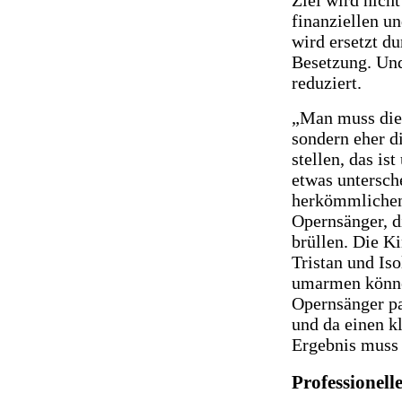
finanziellen un
wird ersetzt d
Besetzung. Und
reduziert.
„Man muss die 
sondern eher d
stellen, das is
etwas untersch
herkömmlichen
Opernsänger, d
brüllen. Die K
Tristan und Iso
umarmen können
Opernsänger pa
und da einen k
Ergebnis muss 
Professionell