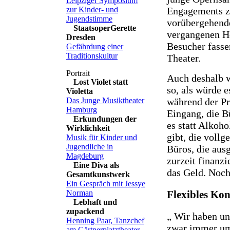
Leipziger Symposium
Engagements z
zur Kinder- und
Jugendstimme
vorübergehende,
StaatsoperGerette
vergangenen H
Dresden
Besucher fasse
Gefährdung einer
Traditionskultur
Theater.
Auch deshalb w
Lost Violet statt
so, als würde e
Violetta
während der Pr
Das Junge Musiktheater
Hamburg
Eingang, die B
Erkundungen der
es statt Alkoh
Wirklichkeit
gibt, die voll
Musik für Kinder und
Jugendliche in
Büros, die aus
Magdeburg
zurzeit finanzi
Eine Diva als
das Geld. Noch
Gesamtkunstwerk
Ein Gespräch mit Jessye
Flexibles Ko
Norman
Lebhaft und
zupackend
„ Wir haben un
Henning Paar, Tanzchef
zwar immer um
am Gärtnerplatztheater