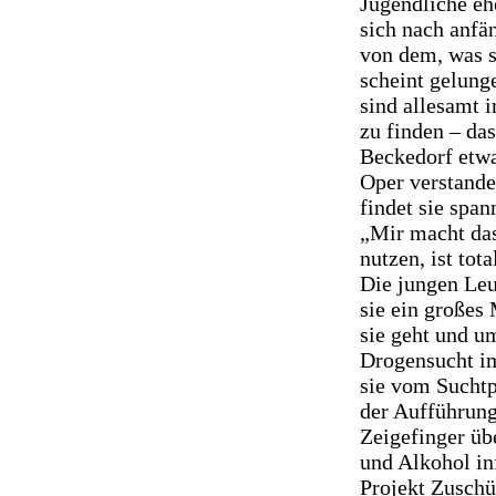
Jugendliche eh
sich nach anfä
von dem, was s
scheint gelung
sind allesamt 
zu finden – da
Beckedorf etwa 
Oper verstande
findet sie spa
„Mir macht das
nutzen, ist tot
Die jungen Leu
sie ein großes
sie geht und u
Drogensucht im
sie vom Sucht
der Aufführun
Zeigefinger üb
und Alkohol in
Projekt Zusch