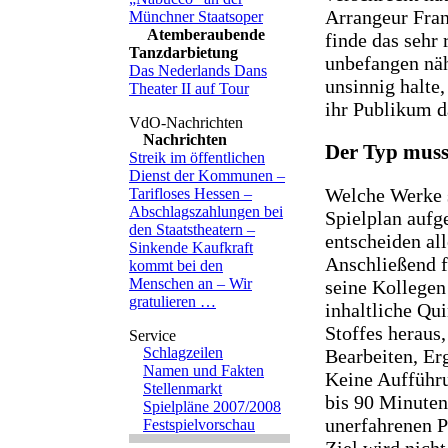
Arrangeur Fran
Münchner Staatsoper
Atemberaubende
finde das sehr 
Tanzdarbietung
unbefangen nähe
Das Nederlands Dans
unsinnig halte
Theater II auf Tour
ihr Publikum d
Nachrichten
Der Typ muss
Streik im öffentlichen
Dienst der Kommunen –
Welche Werke s
Tarifloses Hessen –
Abschlagszahlungen bei
Spielplan auf
den Staatstheatern –
entscheiden al
Sinkende Kaufkraft
Anschließend f
kommt bei den
Menschen an – Wir
seine Kollegen
gratulieren …
inhaltliche Qu
Stoffes heraus,
Schlagzeilen
Bearbeiten, Er
Namen und Fakten
Keine Aufführu
Stellenmarkt
bis 90 Minuten
Spielpläne 2007/2008
unerfahrenen 
Festspielvorschau
Ziel wird nicht