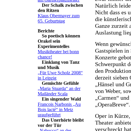
Natürlich leide
Der Schalk zwischen
den Ritzen
Nicht dass es u
Klaus Obermayer zum
die künstlerisc
65. Geburtstag
Ganze zurzeit 
Auslastung lieg
So poetisch können
Orakel sein
Wenn gewünsch
Experimentelles
Gastspielen i
Musiktheater bei bonn
Konzerte gebot
chance!
Einklang von Tanz
Schwerpunkt d
und Musik
den Produktion
„Für Uwe Scholz 2008“
derzeit sieben 
in Leipzig
Gemischte Gefühle
„Hänsel und Gr
„Maria Stuarda“ an der
von Weber, sow
Mailänder Scala
„Carmen“ und 
Ein singender Wald
„OperaBreve“.
Francois Narbonis „Au
Bois lacté“ in Metz
uraufgeführt
Oper in Kürze,
Das Unerhörte bleibt
Theater anbiet
vor der Tür
verschreckt ha
„Nabucco“ an der