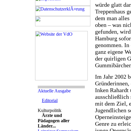
würde glatt da
Treppenhaus geh
dem man alles 
oben – was nich
gefunden, wird
Hamburg sofor
genommen. In e
ganz eigene We
der quirligen G
Gummibärchen 
Im Jahr 2002 b
Gründerinnen,
Inken Rahardt
ausschließlich
Editorial
mit dem Ziel, 
Jugendlichen 
Ärzte und
Operneinsteig
Pädagogen aller
Genre zu erlei
Länder...
junge Opernsän