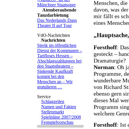
Menschen, die 
Münchner Staatsoper
davon, was der 
Atemberaubende
Tanzdarbietung
mir fällt es s
Das Nederlands Dans
eines Mensche
Theater II auf Tour
„Hauptsache
Nachrichten
Streik im öffentlichen
Forsthoff
: Das
Dienst der Kommunen –
gesteckt – han
Tarifloses Hessen –
Dramaturgie?
Abschlagszahlungen bei
den Staatstheatern –
Norman
: Oh 
Sinkende Kaufkraft
Programme, de
kommt bei den
wunderbare Mus
Menschen an – Wir
von Richard St
gratulieren …
ebenso gern si
dieses Mal wer
Schlagzeilen
Programm sing
Namen und Fakten
Stellenmarkt
welchem Genre 
Spielpläne 2007/2008
Festspielvorschau
Forsthoff
: Ist