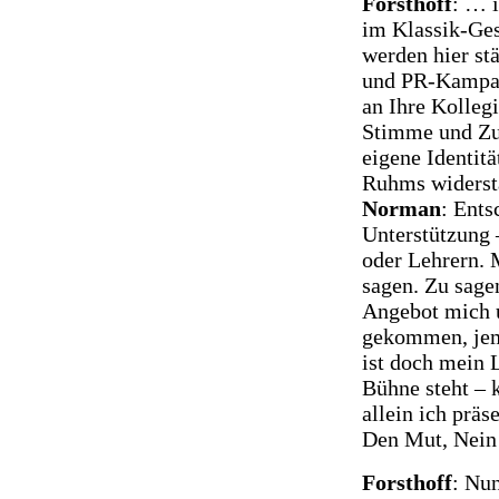
Forsthoff
: … 
im Klassik-Ges
werden hier st
und PR-Kampag
an Ihre Kolleg
Stimme und Zuk
eigene Identit
Ruhms widerst
Norman
: Ents
Unterstützung 
oder Lehrern. 
sagen. Zu sage
Angebot mich u
gekommen, jema
ist doch mein L
Bühne steht – 
allein ich prä
Den Mut, Nein
Forsthoff
: Nun