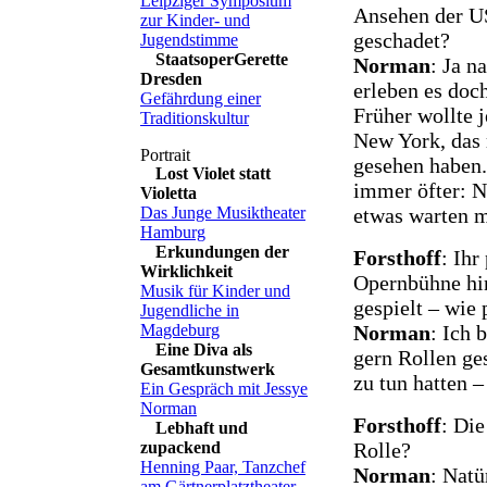
Leipziger Symposium
Ansehen der U
zur Kinder- und
geschadet?
Jugendstimme
StaatsoperGerette
Norman
: Ja n
Dresden
erleben es doc
Gefährdung einer
Früher wollte 
Traditionskultur
New York, das
gesehen haben.
Lost Violet statt
immer öfter: Na
Violetta
etwas warten m
Das Junge Musiktheater
Hamburg
Erkundungen der
Forsthoff
: Ihr
Wirklichkeit
Opernbühne hi
Musik für Kinder und
gespielt – wie
Jugendliche in
Norman
: Ich 
Magdeburg
Eine Diva als
gern Rollen ge
Gesamtkunstwerk
zu tun hatten –
Ein Gespräch mit Jessye
Norman
Forsthoff
: Die
Lebhaft und
Rolle?
zupackend
Henning Paar, Tanzchef
Norman
: Natü
am Gärtnerplatztheater