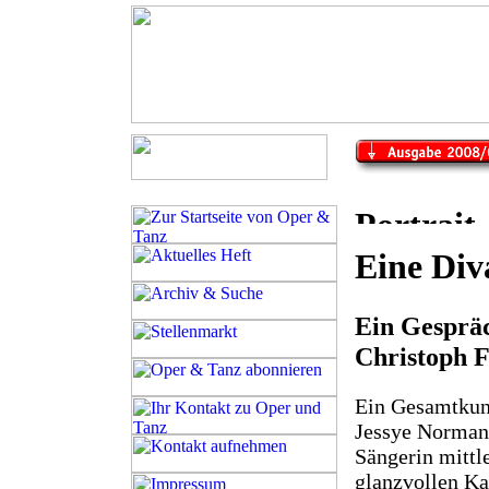
Eine Div
Ein Gesprä
Christoph F
Ein Gesamtkuns
Jessye Norman 
Sängerin mittl
glanzvollen Ka