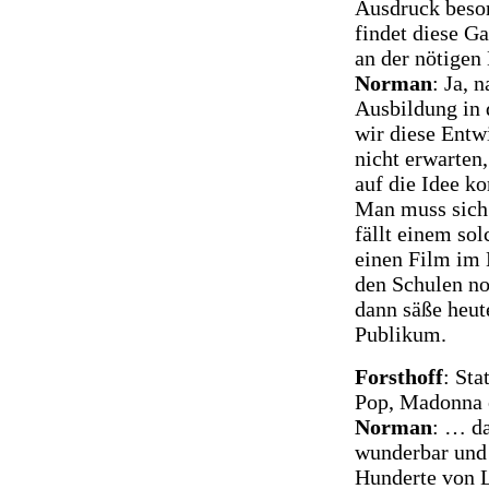
Ausdruck beso
findet diese G
an der nötigen
Norman
: Ja, 
Ausbildung in 
wir diese Entw
nicht erwarten
auf die Idee k
Man muss sich 
fällt einem so
einen Film im 
den Schulen no
dann säße heut
Publikum.
Forsthoff
: Sta
Pop, Madonna 
Norman
: … da
wunderbar und 
Hunderte von L