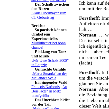
Ich kann auf d
Der Schalk zwischen
und mit der Rea
den Ritzen
Klaus Obermayer zum
Forsthoff
: Im
65. Geburtstag
Auftritten oft
hält …
So poetisch können
Norman
: … wa
Orakel sein
Experimentelles
Das ist sehr l
Musiktheater bei bonn
ich eigentlich 
chance!
nicht... aber s
Einklang von Tanz
und Musik
mir einen Tee 
„Für Uwe Scholz 2008“
(lacht)
in Leipzig
Gemischte Gefühle
Forsthoff
: In
„Maria Stuarda“ an der
um die verschi
Mailänder Scala
Ein singender Wald
glauben Sie an 
Francois Narbonis „Au
Norman
: Aber
Bois lacté“ in Metz
die Beziehung
uraufgeführt
die Liebe im üb
Das Unerhörte bleibt
vor der Tür
dieser Welt all
„Nabucco“ an der