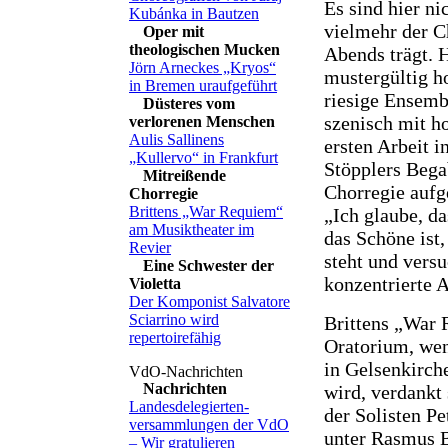
Es sind hier nic
Kubánka in Bautzen
vielmehr der C
Oper mit
theologischen Mucken
Abends trägt. H
Jörn Arneckes „Kryos“
mustergültig 
in Bremen uraufgeführt
riesige Ensemb
Düsteres vom
szenisch mit ho
verlorenen Menschen
Aulis Sallinens
ersten Arbeit 
„Kullervo“ in Frankfurt
Stöpplers Bega
Mitreißende
Chorregie aufg
Chorregie
Brittens „War Requiem“
„Ich glaube, da
am Musiktheater im
das Schöne ist
Revier
steht und versu
Eine Schwester der
konzentrierte 
Violetta
Der Komponist Salvatore
Sciarrino wird
Brittens „War 
repertoirefähig
Oratorium, wen
in Gelsenkirc
Nachrichten
wird, verdankt
Landesdelegierten-
der Solisten P
versammlungen der VdO
unter Rasmus 
– Wir gratulieren