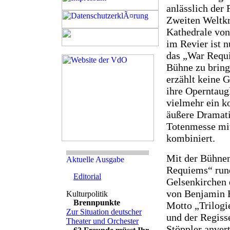
anlässlich der
Zweiten Weltkr
Kathedrale von
im Revier ist 
das „War Requi
Bühne zu bring
erzählt keine G
ihre Operntaugl
vielmehr ein k
äußere Dramatik
Totenmesse mi
kombiniert.
Mit der Bühne
Requiems“ rund
Editorial
Gelsenkirchen 
von Benjamin B
Brennpunkte
Motto „Trilogi
Zur Situation deutscher
und der Regiss
Theater und Orchester
Stöppler anvert