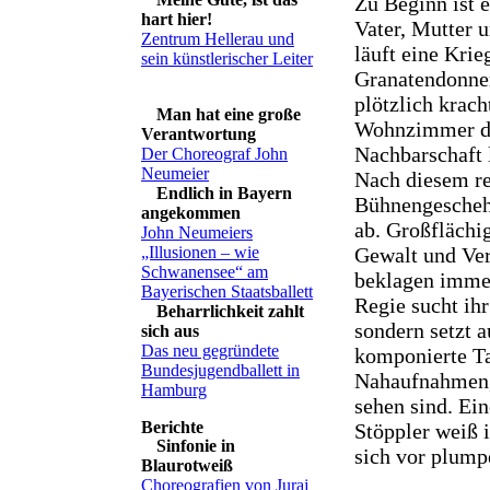
Zu Beginn ist 
hart hier!
Vater, Mutter 
Zentrum Hellerau und
läuft eine Kri
sein künstlerischer Leiter
Granatendonner
plötzlich krach
Man hat eine große
Wohnzimmer der
Verantwortung
Nachbarschaft 
Der Choreograf John
Neumeier
Nach diesem re
Endlich in Bayern
Bühnengeschehe
angekommen
ab. Großflächi
John Neumeiers
Gewalt und Ver
„Illusionen – wie
Schwanensee“ am
beklagen immer
Bayerischen Staatsballett
Regie sucht ih
Beharrlichkeit zahlt
sondern setzt a
sich aus
Das neu gegründete
komponierte Ta
Bundesjugendballett in
Nahaufnahmen, 
Hamburg
sehen sind. Ei
Stöppler weiß 
Sinfonie in
sich vor plump
Blaurotweiß
Choreografien von Juraj