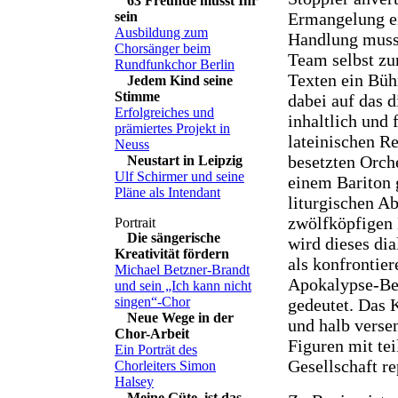
63 Freunde müsst Ihr
Ermangelung e
sein
Ausbildung zum
Handlung musst
Chorsänger beim
Team selbst zu
Rundfunkchor Berlin
Texten ein Büh
Jedem Kind seine
Stimme
dabei auf das d
Erfolgreiches und
inhaltlich und 
prämiertes Projekt in
lateinischen R
Neuss
besetzten Orch
Neustart in Leipzig
Ulf Schirmer und seine
einem Bariton 
Pläne als Intendant
liturgischen A
zwölfköpfigen 
Die sängerische
wird dieses di
Kreativität fördern
als konfrontie
Michael Betzner-Brandt
Apokalypse-Be
und sein „Ich kann nicht
singen“-Chor
gedeutet. Das 
Neue Wege in der
und halb verse
Chor-Arbeit
Figuren mit te
Ein Porträt des
Gesellschaft re
Chorleiters Simon
Halsey
Meine Güte, ist das