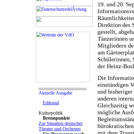
19. und 20. Se
Informationsve
Räumlichkeiten
Direktion des 
gestellt, abge
Tänzerinnen un
Mitgliedern de
am Gärtnerplat
Schülerinnen, 
der Heinz-Bosl-
Die Informatio
einstündigen V
und bisheriger
anderen intern
Editorial
Gleichzeitig w
mögliche Ausf
Brennpunkte
Begleitumstän
Zur Situation deutscher
bürokratische
Theater und Orchester
mit dem Transi