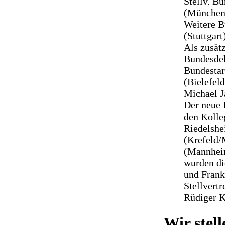
Stellv. B
(München
Weitere B
(Stuttgar
Als zusät
Bundesdel
Bundestar
(Bielefel
Michael J
Der neue 
den Kolle
Riedelshe
(Krefeld
(Mannhei
wurden d
und Frank
Stellvert
Rüdiger K
Wir stel