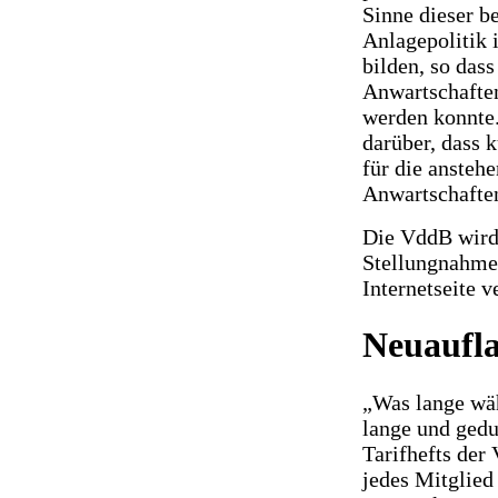
Sinne dieser b
Anlagepolitik 
bilden, so das
Anwartschaften
werden konnte.
darüber, dass k
für die ansteh
Anwartschafte
Die VddB wird 
Stellungnahme 
Internetseite 
Neuaufl
„Was lange wäh
lange und gedu
Tarifhefts der
jedes Mitglied