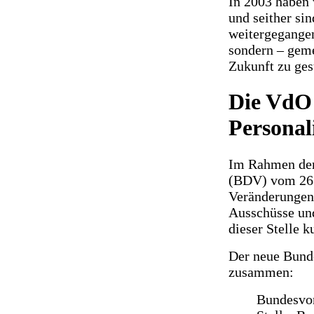
In 2003 haben 
und seither si
weitergegangen
sondern – geme
Zukunft zu ges
Die VdO 
Personal
Im Rahmen der
(BDV) vom 26.0
Veränderungen
Ausschüsse und
dieser Stelle 
Der neue Bunde
zusammen:
Bundesvor