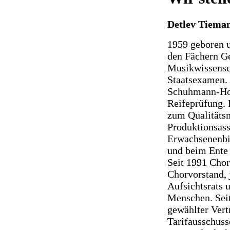
Detlev Tieman
1959 geboren 
den Fächern Ge
Musikwissensch
Staatsexamen.
Schuhmann-Hoc
Reifeprüfung.
zum Qualitätsm
Produktionsas
Erwachsenenbi
und beim Ente
Seit 1991 Chor
Chorvorstand, j
Aufsichtsrats 
Menschen. Seit
gewählter Vert
Tarifausschuss