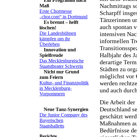
Ein Programm nach
Nachmittags so
Maß
Erste Chormesse
Scharpff insge
„chor.com“ in Dortmund
Tänzerinnen un
Es brennt – helft
auch spontan v
löschen!
intensiven Na
Die Landesbühnen
kämpfen um ihr
informellen Tr
Überleben
Transitionsspez
Innovation und
Halbjahr des Ja
Spielfreude
Das Mecklenburgische
derartige Term
Staatstheater Schwerin
Städten zu or
Nicht nur Grund
möglichst vor 
zum Feiern
werden rechtze
Kultur- und Finanzpolitik
in Mecklenburg-
und auch durch 
Vorpommern
Die Arbeit der
Deutschland se
Neue Tanz-Synergien
Die Junior Company des
geschätzt werde
Bayerischen
Maßnahmen auf 
Staatsballetts
Bedürfnisse der