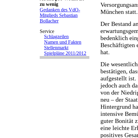
Versorgungsans
zu wenig
Gedanken des VdO-
München statt.
Mitglieds Sebastian
Bollacher
Der Bestand an
erwartungsgemä
Schlagzeilen
bedenklich ein
Namen und Fakten
Beschäftigten 
Stellenmarkt
hat.
Spielpläne 2011/2012
Die wesentlich
bestätigen, da
aufgestellt is
jedoch auch da
von der Niedri
neu – der Staa
Hintergrund hat
intensive Bem
guter Bonität 
eine leichte E
positives Gesa