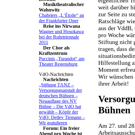
eigentlichen T
Musiktheatralischer
weit darüber h
Wahnwitz
zur Seite zu s
Chabriers „L‘Étoile“ an
Ratschläge wi
der Frankfurter Oper
Reise ins Nirwana
aus der VddB, 
Wagner und Hosokawa
pro Woche wäre
bei der Ruhrtriennale
Stiftung nicht
2011
Der Chor als
tragen, dass d
Kraftzentrum
situationsbedi
Puccinis „Turandot“ am
Hilfestellung a
Theater Regensburg
Moment erfreul
Wir wünschen d
Nachrichten
ihrer Arbeit!
„Stiftung TANZ –
Versorgungsanstalt der
deutschen Bühnen –
Versorgu
Neuauflage des NV
Bühne – Die VdO hat
Bühnen
gewählt – Köpfe der
VdO: Detlev Tiemann –
Wir gratulieren
Am 27. und 28.
Forum: Ein freier
Arbeitsausschu
Abend pro Woche ist