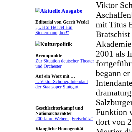
Viktor Sch
Aschaffen
Editorial von Gerrit Wedel
mit Titus 
„... Ho! He! Je! Ha!
Bratschist
Steuermann, her!“
Akademie 
2001 als I
Brennpunkte
Zur Situation deutscher Theater
fortgeführ
und Orchester
begann er 
Auf ein Wort mit …
Intendant
... Viktor Schoner, Intendant
der Staatsoper Stuttgart
dramaturgi
Salzburger
Geschlechterkampf und
Funktion w
Nationalcharakter
200 Jahre Webers „Freischütz“
dort von 
Klangliche Homogenität
Mortier di