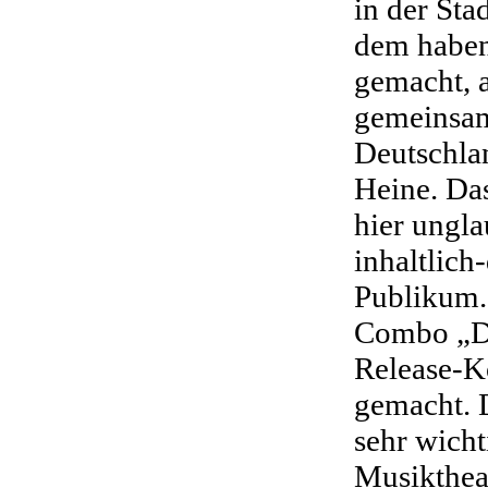
in der Sta
dem haben
gemacht, 
gemeinsam
Deutschlan
Heine. Da
hier ungla
inhaltlich
Publikum.
Combo „Di
Release-K
gemacht. D
sehr wicht
Musikthea