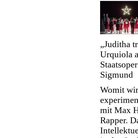
„Juditha 
Urquiola 
Staatsoper
Sigmund
Womit wir 
experimen
mit Max H
Rapper. Da
Intellektu