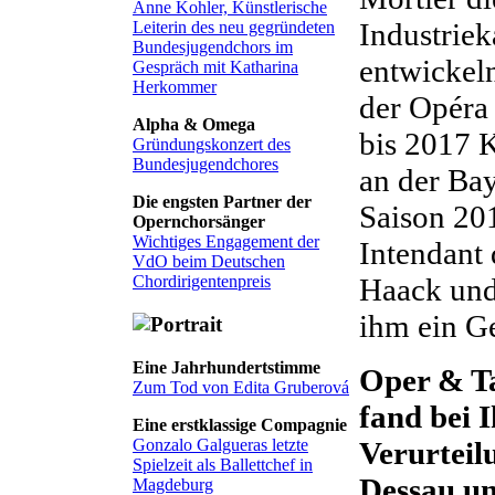
Anne Kohler, Künstlerische
Industriek
Leiterin des neu gegründeten
Bundesjugendchors im
entwickel
Gespräch mit Katharina
Herkommer
der Opéra 
Alpha & Omega
bis 2017 K
Gründungskonzert des
Bundesjugendchores
an der Bay
Die engsten Partner der
Saison 20
Opernchorsänger
Wichtiges Engagement der
Intendant 
VdO beim Deutschen
Haack und
Chordirigentenpreis
ihm ein G
Eine Jahrhundertstimme
Oper & Ta
Zum Tod von Edita Gruberová
fand bei 
Eine erstklassige Compagnie
Gonzalo Galgueras letzte
Verurteil
Spielzeit als Ballettchef in
Dessau un
Magdeburg