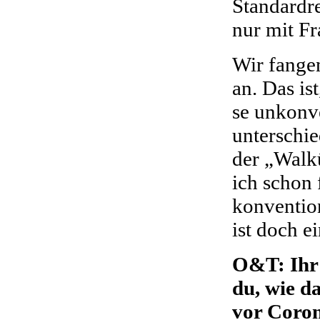
Standardre
nur mit Fr
Wir fange
an. Das is
se unkonv
unterschie
der „Walk
ich schon 
konventio
ist doch e
O&T: Ihr 
du, wie d
vor Coro