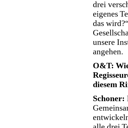
drei versc
eigenes T
das wird?“
Gesellscha
unsere Ins
angehen.
O&T: Wie 
Regisseur
diesem R
Schoner:
Gemeinsam
entwickeln
alle drei 