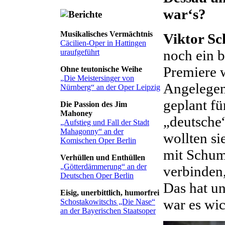
war‘s?
Musikalisches Vermächtnis
Viktor Sc
Cäcilien-Oper in Hattingen
noch ein b
uraufgeführt
Premiere w
Ohne teutonische Weihe
„Die Meistersinger von
Angelegen
Nürnberg“ an der Oper Leipzig
geplant fü
Die Passion des Jim
Mahoney
„deutsche
„Aufstieg und Fall der Stadt
Mahagonny“ an der
wollten si
Komischen Oper Berlin
mit Schum
Verhüllen und Enthüllen
„Götterdämmerung“ an der
verbinden,
Deutschen Oper Berlin
Das hat un
Eisig, unerbittlich, humorfrei
war es wic
Schostakowitschs „Die Nase“
an der Bayerischen Staatsoper