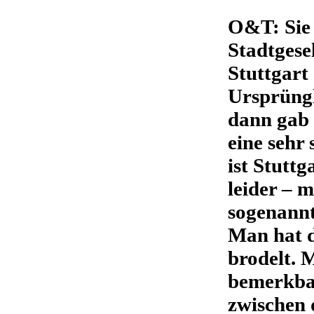
O&T: Sie 
Stadtgesel
Stuttgart 
Ursprüngl
dann gab 
eine sehr
ist Stuttg
leider – 
sogenann
Man hat d
brodelt. 
bemerkbar
zwischen 