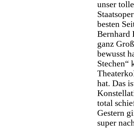
unser tol
Staatsoper
besten Seit
Bernhard K
ganz Groß
bewusst h
Stechen“ k
Theaterkol
hat. Das i
Konstella
total schi
Gestern g
super nach