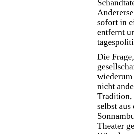
Schandtate
Anderersei
sofort in 
entfernt u
tagespolit
Die Frage,
gesellschaf
wiederum g
nicht ande
Tradition,
selbst aus
Sonnambul
Theater ge