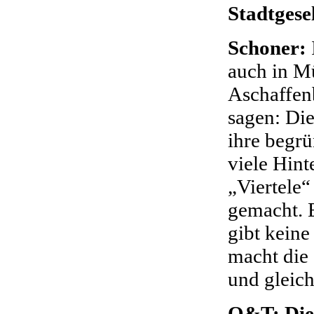
Stadtgese
Schoner:
auch in M
Aschaffen
sagen: Die
ihre begr
viele Hint
„Viertele
gemacht. E
gibt kein
macht die
und gleich
O&T: Dies