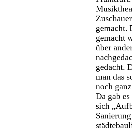
Musiktheat
Zuschauerr
gemacht. 
gemacht we
über ande
nachgedac
gedacht. D
man das s
noch ganz 
Da gab es 
sich „Aufb
Sanierung 
städtebaul