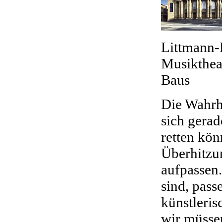
Littmann-B
Musiktheat
Baus
Die Wahrhe
sich gera
retten kön
Überhitzu
aufpassen.
sind, pass
künstleris
wir müsse