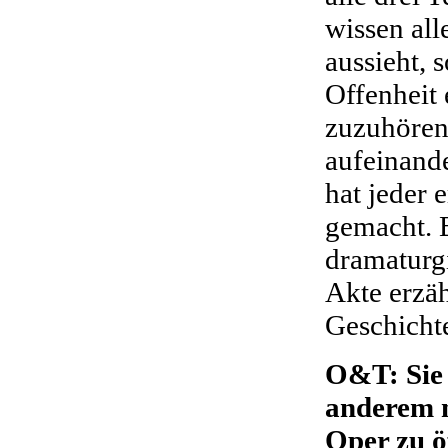
wissen all
aussieht, 
Offenheit 
zuzuhören
aufeinande
hat jeder 
gemacht. B
dramaturgi
Akte erzäh
Geschicht
O&T: Sie 
anderem m
Oper zu ö