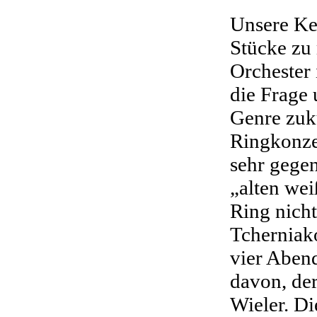
Unsere Ker
Stücke zu
Orchester 
die Frage
Genre zuk
Ringkonze
sehr gegen
„alten we
Ring nich
Tcherniako
vier Abend
davon, der 
Wieler. D