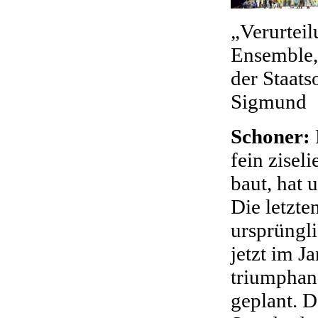
„Verurteil
Ensemble, 
der Staats
Sigmund
Schoner:
fein zisel
baut, hat 
Die letzte
ursprüngl
jetzt im J
triumphans
geplant. D