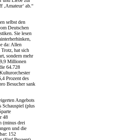
r und Liebe zur
ff ‚Amateur‘ ab.“
en selbst den
 vom Deutschen
tiken. Sie lesen
hinterherhinken,
e da: Allen
Trotz, hat sich
hrt, sondern mehr
9,9 Millionen
die 64.728
Kulturorchester
6,4 Prozent des
 pro Besucher sank
eigerten Angebots
s Schauspiel (plus
Sparte
r 48
n (minus drei
ungen und die
bar: 152
r (fünf Prozent)