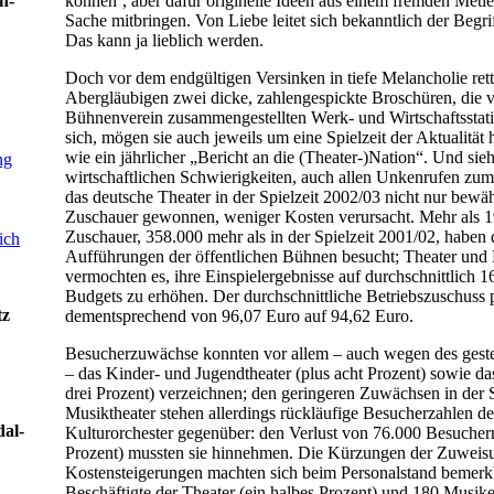
h-
können‘, aber dafür originelle Ideen aus einem fremden Metie
Sache mitbringen. Von Liebe leitet sich bekanntlich der Begri
Das kann ja lieblich werden.
Doch vor dem endgültigen Versinken in tiefe Melancholie rett
Abergläubigen zwei dicke, zahlengespickte Broschüren, die
Bühnenverein zusammengestellten Werk- und Wirtschaftsstatis
sich, mögen sie auch jeweils um eine Spielzeit der Aktualität 
wie ein jährlicher „Bericht an die (Theater-)Nation“. Und sieh
ng
wirtschaftlichen Schwierigkeiten, auch allen Unkenrufen zum 
das deutsche Theater in der Spielzeit 2002/03 nicht nur bewä
Zuschauer gewonnen, weniger Kosten verursacht. Mehr als 1
Zuschauer, 358.000 mehr als in der Spielzeit 2001/02, haben 
ich
Aufführungen der öffentlichen Bühnen besucht; Theater und 
vermochten es, ihre Einspielergebnisse auf durchschnittlich 1
Budgets zu erhöhen. Der durchschnittliche Betriebszuschuss
tz
dementsprechend von 96,07 Euro auf 94,62 Euro.
Besucherzuwächse konnten vor allem – auch wegen des gest
– das Kinder- und Jugendtheater (plus acht Prozent) sowie da
drei Prozent) verzeichnen; den geringeren Zuwächsen in der 
Musiktheater stehen allerdings rückläufige Besucherzahlen de
dal-
Kulturorchester gegenüber: den Verlust von 76.000 Besucher
Prozent) mussten sie hinnehmen. Die Kürzungen der Zuweis
Kostensteigerungen machten sich beim Personalstand bemerk
Beschäftigte der Theater (ein halbes Prozent) und 180 Musike