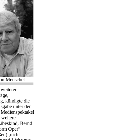
fan Meuschel
 weiterer
räge,
g, kündigte die
sgabe unter der
r Medienspektakel
 weitere
Libeskind, Bernd
form Oper“
ßen) ‚nicht