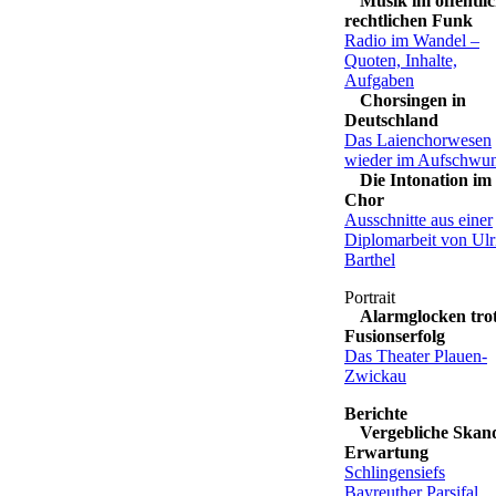
Musik im öffentlic
rechtlichen Funk
Radio im Wandel –
Quoten, Inhalte,
Aufgaben
Chorsingen in
Deutschland
Das Laienchorwesen
wieder im Aufschwu
Die Intonation im
Chor
Ausschnitte aus einer
Diplomarbeit von Ulr
Barthel
Alarmglocken tro
Fusionserfolg
Das Theater Plauen-
Zwickau
Vergebliche Skan
Erwartung
Schlingensiefs
Bayreuther Parsifal