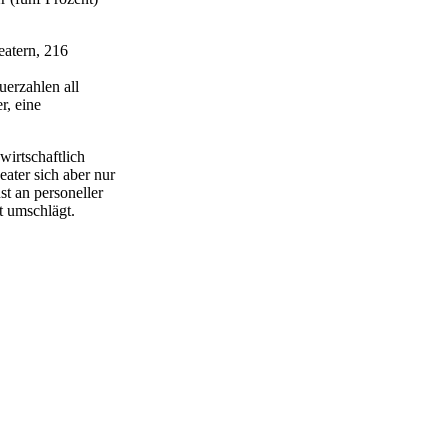
eatern, 216
uerzahlen all
r, eine
 wirtschaftlich
ater sich aber nur
st an personeller
t umschlägt.