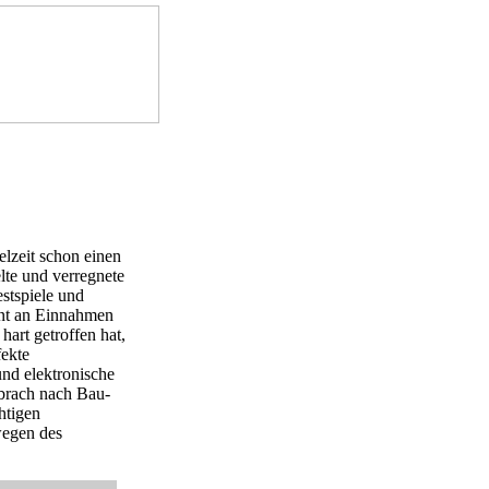
elzeit schon einen
lte und verregnete
estspiele und
ent an Einnahmen
hart getroffen hat,
fekte
nd elektronische
 brach nach Bau-
htigen
wegen des