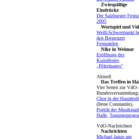
Zwiespältige
Eindrücke
Die Salzburger Festsp
2005
Wortspiel und Vi
Weill-Schwerpunkt b
den Bregenzer
Festspielen
Nike in Weimar
Eröffnung des
Kunstfestes
„Pèlerinages“
Das Treffen in Hal
Vier Seiten zur VdO-
Bundesversammlung:
Chor in der Hauptroll
(Irene Constantin),
Porträt der Musikstad
Halle
,
Tagungsprog
Nachrichten
Michael Janze am