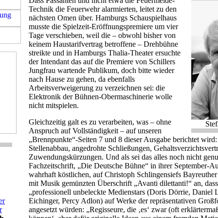
Dass Passanten und nicht etwa die Feuermelde-
Technik die Feuerwehr alarmierten, leitet zu den
nächsten Omen über. Hamburgs Schauspielhaus
musste die Spielzeit-Eröffnungspremiere um vier
Tage verschieben, weil die – obwohl bisher von
keinem Haustarifvertrag betroffene – Drehbühne
streikte und in Hamburgs Thalia-Theater ersuchte
der Intendant das auf die Premiere von Schillers
Jungfrau wartende Publikum, doch bitte wieder
nach Hause zu gehen, da ebenfalls
Arbeitsverweigerung zu verzeichnen sei: die
Elektronik der Bühnen-Obermaschinerie wolle
nicht mitspielen.
Gleichzeitig galt es zu verarbeiten, was – ohne
Ste
Anspruch auf Vollständigkeit – auf unseren
„Brennpunkte“-Seiten 7 und 8 dieser Ausgabe berichtet wird:
Stellenabbau, angedrohte Schließungen, Gehaltsverzichtsvert
Zuwendungskürzungen. Und als sei das alles noch nicht genu
Fachzeitschrift, „Die Deutsche Bühne“ in ihrer September-Au
wahrhaft köstlichen, auf Christoph Schlingensiefs Bayreuthe
mit Musik gemünzten Überschrift „Avanti dilettanti!“ an, dass
„professionell unbeleckte Medienstars (Doris Dörrie, Daniel 
er
Eichinger, Percy Adlon) auf Werke der repräsentativen Groß
r
angesetzt würden: „Regisseure, die ‚es‘ zwar (oft erklärterma