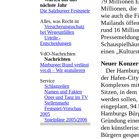
79 Millionen E
nächste Jahr
Millionen, die
Die Salzburger Festspiele
wie auch die F
Mailands öffen
Versicherungsschutz
rund 16 Milli
bei Wegeunfällen
Pressemeldunge
Urteile -
Entscheidungen
Schauspielhäus
einen „Kulturst
Nachrichten
Neuer Konzer
Marburger Bund verlässt
Der Hamburge
ver.di – Wir gratulieren
der Hafen-City
Komplexes mit
Schlagzeilen
Sitzen, in dem
Namen und Fakten
Oper und Tanz im TV
werden sollen,
Stellenmarkt
eingeplant, 94
Festspiel-Vorschau
Hamburgs Bürg
2005
Spielpläne 2005/2006
Gründung eine
den künstleris
Bürgern gespen