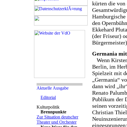
kürten die von 
Gesamtwürdigu
Hamburgische S
den Opernbühne
Ekkehard Pluta
(der Friseur) 
Bürgermeister) 
Germania mit
Wenn Kirsten
Berlin, im Herb
Spielzeit mit 
„Germania“ von
dann wird „ihr
Renato Palumbo
Editorial
Publikum der 
seinen vorzeit
Christian Thie
Brennpunkte
Zur Situation deutscher
Neuinszenieru
Theater und Orchester
eingesprungen;