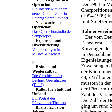
Neue Wege für den
Der 1963 in Mo
Opernchor
Ein Interview mit dem
Chefpositionen
neuen Chordirektor in
(1994-1999) inn
Leipzig Sören Eckhoff
fünf Spielzeite
Nachwuchs im
Opernchor
Bühnenvereins
Das Opernchorstudio der
Semperoper
Der vom Deu
Expansion und
„Theaterstatis
Diversifizierung
Kürzungen der 
Veränderungen im
in Deutschland
Musical-Geschäft
Eigenleistung
Zuweisungen de
Brände und
der Kommunen 
Wiederaufbau
Die Geschichte der
48,5 Millionen
Berliner Opernhäuser
mussten in der
(Teil 3)
der Fördermitt
Kultur für Stadt und
Umland
Zahl der Veran
Ein Porträt des
Die Zahl der B
Pforzheimer Theaters
ging um rund 2
Bilanz nach zwei
wiederum auf d
Jahren