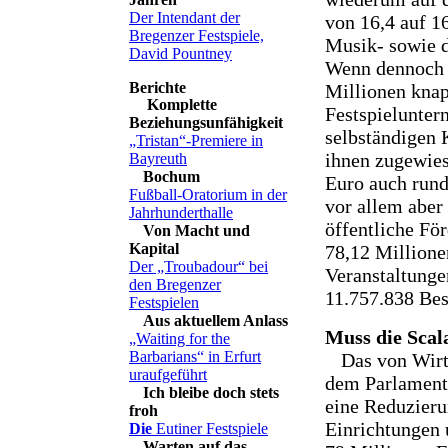
Der Intendant der
von 16,4 auf 1
Bregenzer Festspiele,
Musik- sowie d
David Pountney
Wenn dennoch 
Millionen knap
Komplette
Festspielunte
Beziehungsunfähigkeit
selbständigen K
„Tristan“-Premiere in
ihnen zugewies
Bayreuth
Bochum
Euro auch run
Fußball-Oratorium in der
vor allem aber
Jahrhunderthalle
öffentliche Fö
Von Macht und
Kapital
78,12 Millione
Der „Troubadour“ bei
Veranstaltunge
den Bregenzer
11.757.838 Bes
Festspielen
Aus aktuellem Anlass
Muss die Scal
„Waiting for the
Barbarians“ in Erfurt
Das von Wirt
uraufgeführt
dem Parlament 
Ich bleibe doch stets
eine Reduzierun
froh
Einrichtungen 
Die
Eutiner Festspiele
Warten auf das