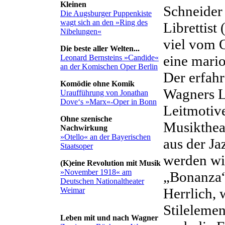
Kleinen
Schneider
Die Augsburger Puppenkiste
wagt sich an den »Ring des
Librettist
Nibelungen«
viel vom O
Die beste aller Welten...
eine mario
Leonard Bernsteins »Candide«
an der Komischen Oper Berlin
Der erfah
Komödie ohne Komik
Wagners L
Uraufführung von Jonathan
Dove‘s »Marx«-Oper in Bonn
Leitmotiv
Ohne szenische
Musikthea
Nachwirkung
»Otello« an der Bayerischen
aus der Ja
Staatsoper
werden wi
(K)eine Revolution mit Musik
»November 1918« am
„Bonanza“ 
Deutschen Nationaltheater
Herrlich, 
Weimar
Stilelemen
Leben mit und nach Wagner