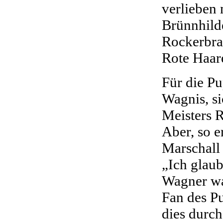
verlieben 
Brünnhilde
Rockerbrau
Rote Haare
Für die Pu
Wagnis, s
Meisters 
Aber, so e
Marschall
„Ich glaub
Wagner wa
Fan des Pu
dies durch