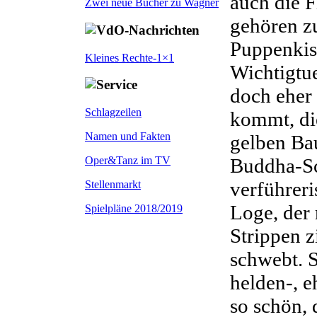
auch die 
Zwei neue Bücher zu Wagner
gehören zu
Puppenkist
Kleines Rechte-1×1
Wichtigtue
doch eher
Schlagzeilen
kommt, die
Namen und Fakten
gelben Ba
Buddha-Sc
Oper&Tanz im TV
verführer
Stellenmarkt
Loge, der
Spielpläne 2018/2019
Strippen z
schwebt. S
helden-, e
so schön, 