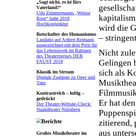
„Sagt nicht, es ist fürs
gesellscha
Vaterland!“
Udo Zimmermanns „Weisse
kapitalis
Rose“ hatte 2018
Hochkonjunktur
wird die G
Botschafter des Humanismus
– stringen
Laudatio auf Aribert Reimann,
ausgezeichnet mit dem Preis für
Nicht zule
das Lebenswerk im Rahmen
des Theaterpreises DER
Gelingen b
FAUST 2018
sich als 
Klassik im Stream
Digitale Zugänge zu Oper und
Musiktheat
Tanz
Filmmusik
Kontrastreich – luftig –
gedrückt
Er hat den
Der Theater-Website-Check:
Staatstheater Nürnberg
Puppenspie
zitierend,
aus unter
Großes Musiktheater im