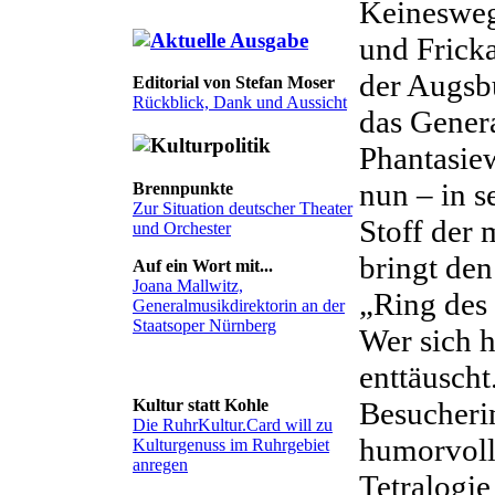
Keinesweg
und Frick
der Augsb
Editorial von Stefan Moser
Rückblick, Dank und Aussicht
das Gener
Phantasiew
nun – in s
Brennpunkte
Zur Situation deutscher Theater
Stoff der 
und Orchester
bringt den
Auf ein Wort mit...
Joana Mallwitz,
„Ring des 
Generalmusikdirektorin an der
Staatsoper Nürnberg
Wer sich h
enttäuscht
Besucheri
Kultur statt Kohle
Die RuhrKultur.Card will zu
humorvoll
Kulturgenuss im Ruhrgebiet
anregen
Tetralogie