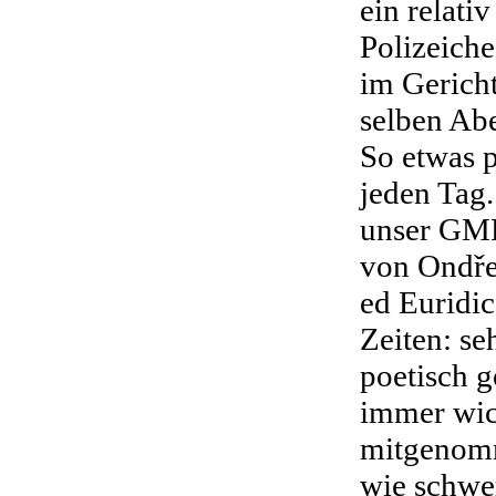
ein relati
Polizeich
im Gerich
selben Ab
So etwas p
jeden Tag.
unser GMD
von Ondře
ed Euridic
Zeiten: se
poetisch g
immer wic
mitgenomm
wie schwer