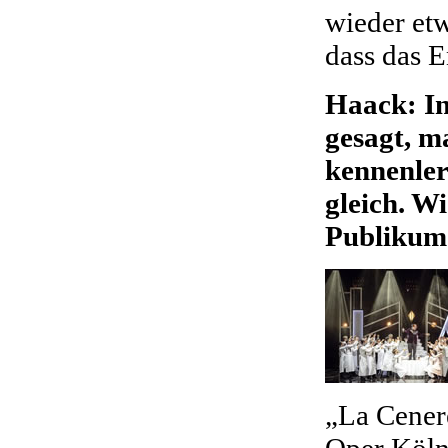
wieder etw
dass das E
Haack: In
gesagt, m
kennenlern
gleich. W
Publikum 
„La Cener
Oper Köln