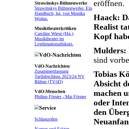
eröffnen.
Strawinskys Bühnenwerke
Strawinskys Bühnenwerke. Ein
Handbuch, hg. von Monika
Haack: Das
Woitas.
Realist t
Musiktheaterkritiken
Caroline Wiese (Hg.),
Kopf hab
Musiktheater im
Legitimationsdiskurs.
Mulders:
sind vorbe
VdO-Nachrichten
Zusammenfassung
Tobias Kö
Tarifabschluss 2023/24 NV
Absicht de
Bühne (TVöD)
machen u
VdO-Menschen
Philipp Förster - Mai Förster
oder Inte
den Überg
Schlagzeilen
Neuanfang
Namen und Fakten