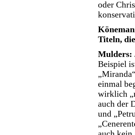
oder Chris
konservat
Könemann
Titeln, di
Mulders:
Beispiel i
„Miranda“
einmal beg
wirklich „
auch der 
und „Petr
„Cenerento
auch kein 