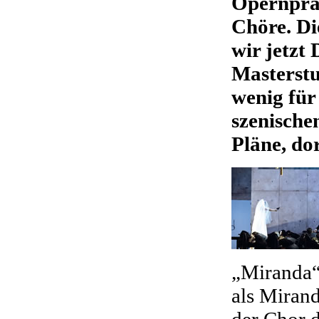
Opernpraxi
Chöre. Di
wir jetzt
Masterstu
wenig für
szenische
Pläne, do
„Miranda“
als Mirand
der Chor 