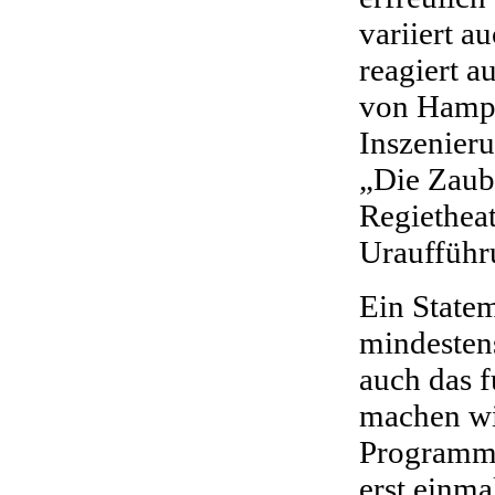
variiert a
reagiert a
von Hampe
Inszenier
„Die Zaube
Regiethea
Uraufführ
Ein Stateme
mindesten
auch das f
machen wir
Programm.
erst einma