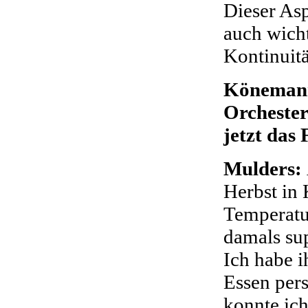
Dieser As
auch wicht
Kontinuitä
Könemann
Orchester
jetzt das
Mulders:
Herbst in 
Temperatu
damals sup
Ich habe i
Essen pers
konnte ich