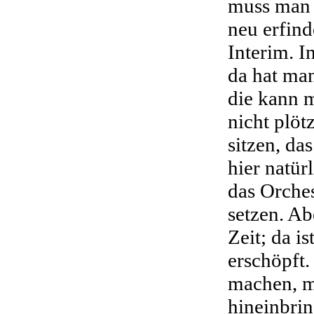
muss man 
neu erfind
Interim. I
da hat ma
die kann 
nicht plöt
sitzen, da
hier natür
das Orches
setzen. Ab
Zeit; da i
erschöpft.
machen, m
hineinbrin