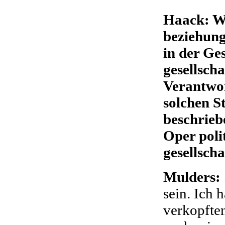
Haack: Wi
beziehung
in der Ges
gesellscha
Verantwor
solchen S
beschrieb
Oper poli
gesellscha
Mulders:
sein. Ich h
verkopften