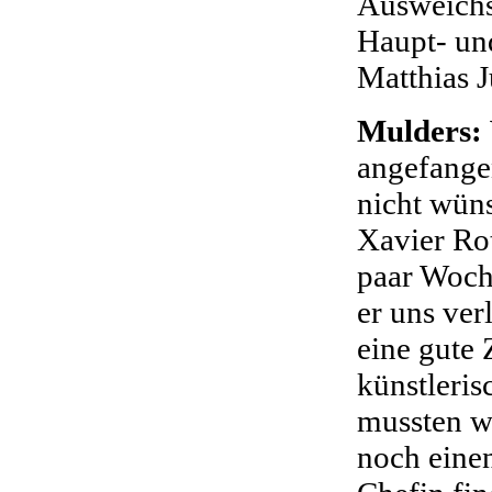
Ausweichsp
Haupt- un
Matthias 
Mulders:
angefangen
nicht wün
Xavier Rot
paar Woche
er uns ver
eine gute 
künstleris
mussten w
noch eine