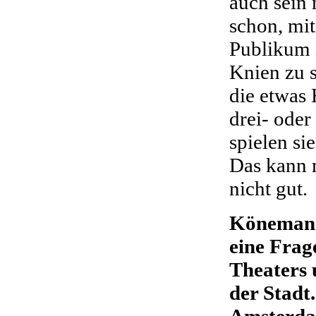
auch sein 
schon, mit
Publikum 
Knien zu s
die etwas 
drei- oder
spielen si
Das kann 
nicht gut.
Könemann:
eine Frag
Theaters 
der Stadt
Amsterdam