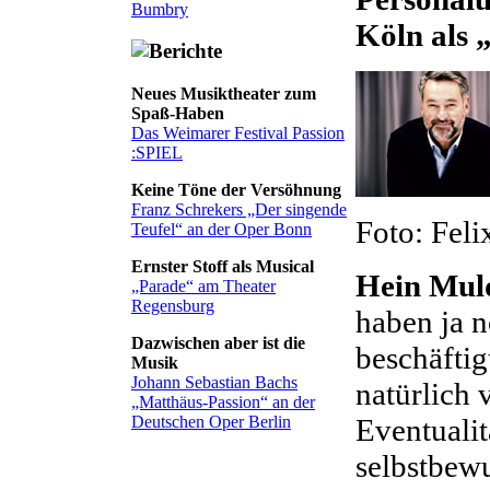
Bumbry
Köln als 
Neues Musiktheater zum
Spaß-Haben
Das Weimarer Festival Passion
:SPIEL
Keine Töne der Versöhnung
Franz Schrekers „Der singende
Foto: Feli
Teufel“ an der Oper Bonn
Ernster Stoff als Musical
Hein Mul
„Parade“ am Theater
Regensburg
haben ja n
Dazwischen aber ist die
beschäftig
Musik
Johann Sebastian Bachs
natürlich 
„Matthäus-Passion“ an der
Eventualit
Deutschen Oper Berlin
selbstbewu