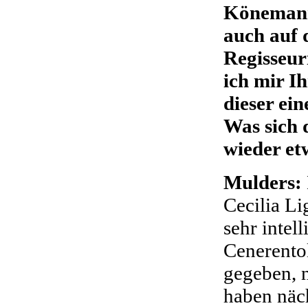
Könemann:
auch auf 
Regisseur
ich mir I
dieser ei
Was sich d
wieder et
Mulders:
Cecilia Li
sehr intel
Cenerento
gegeben, n
haben näc