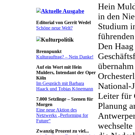
Hein Muld
in den Ni
Editorial von Gerrit Wedel
Studium in
Schöne neue Welt?
führenden
Den Haag a
Brennpunkt
Geschäfts
Kulturauftrag? – Nein Danke!
übernahm e
Auf ein Wort mit Hein
Mulders, Intendant der Oper
Orchesterl
Köln
Im Gespräch mit Barbara
National-
Haack und Tobias Könemann
Leiter für
7.000 Setzlinge – Szenen für
Planung a
Morgen
Eine neue Aktion des
Antwerpe
Netzwerks „Performing for
Future“
wechselte
Zwanzig Prozent zu viel...