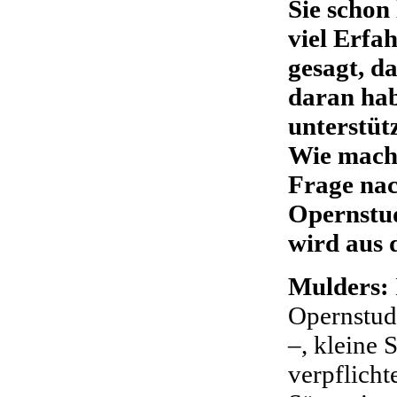
Sie schon
viel Erfa
gesagt, da
daran hab
unterstüt
Wie mache
Frage nac
Opernstud
wird aus 
Mulders:
Opernstudi
–, kleine 
verpflicht