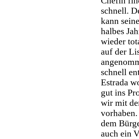
Chefin fin
schnell. D
kann seine
halbes Jah
wieder tot
auf der Li
angenomme
schnell en
Estrada wo
gut ins Pr
wir mit d
vorhaben.
dem Bürge
auch ein V