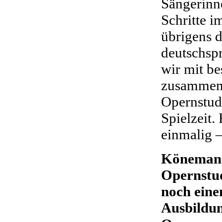
Sängerinne
Schritte 
übrigens d
deutschsp
wir mit b
zusammen,
Opernstud
Spielzeit. 
einmalig –
Könemann
Opernstud
noch eine
Ausbildung