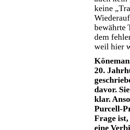
keine „Tra
Wiederau
bewährte T
dem fehle
weil hier
Könemann
20. Jahr
geschrieb
davor. Si
klar. Ans
Purcell-P
Frage ist
eine Verb