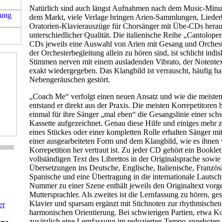
Natürlich sind auch längst Aufnahmen nach dem Music-Minu
dem Markt, viele Verlage bringen Arien-Sammlungen, Lieder
Oratorien-Klavierauszüge für Chorsänger mit Übe-CDs herau
unterschiedlicher Qualität. Die italienische Reihe „Cantolope
CDs jeweils eine Auswahl von Arien mit Gesang und Orcheste
der Orchesterbegleitung allein zu hören sind, ist schlicht indis
Stimmen nerven mit einem ausladenden Vibrato, der Notentext
exakt wiedergegeben. Das Klangbild ist verrauscht, häufig ha
Nebengeräuschen gestört.
„Coach Me“ verfolgt einen neuen Ansatz und wie die meisten
entstand er direkt aus der Praxis. Die meisten Korrepetitoren
einmal für ihre Sänger „mal eben“ die Gesangslinie einer sch
Kassette aufgezeichnet. Genau diese Hilfe und einiges mehr 
eines Stückes oder einer kompletten Rolle erhalten Sänger m
einer ausgearbeiteten Form und dem Klangbild, wie es ihnen 
Korrepetition her vertraut ist. Zu jeder CD gehört ein Bookle
vollständigen Text des Librettos in der Originalsprache sowie
Übersetzungen ins Deutsche, Englische, Italienische, Französ
Spanische und eine Übertragung in die internationale Lautschri
Nummer zu einer Szene enthält jeweils den Originaltext vorg
Muttersprachler. Als zweites ist die Lernfassung zu hören, ge
Klavier und sparsam ergänzt mit Stichnoten zur rhythmische
er
harmonischen Orientierung. Bei schwierigen Partien, etwa Ko
zusätzlich eine Lernfassung im reduzierten Tempo angeboten