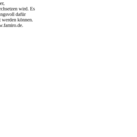
er,
rchsetzen wird. Es
ungsvoll dafür
tzt werden können.
w.famiro.de.