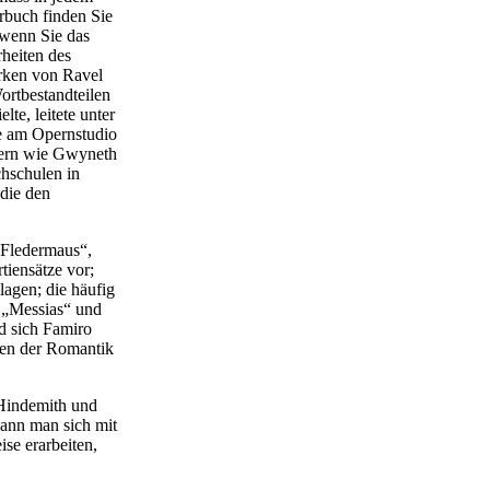
rbuch finden Sie
 wenn Sie das
heiten des
erken von Ravel
ortbestandteilen
lte, leitete unter
e am Opernstudio
gern wie Gwyneth
chschulen in
die den
 Fledermaus“,
tiensätze vor;
agen; die häufig
 „Messias“ und
d sich Famiro
len der Romantik
 Hindemith und
ann man sich mit
se erarbeiten,