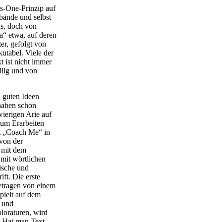
s-One-Prinzip auf
bände und selbst
s, doch von
ra“ etwa, auf deren
r, gefolgt von
kutabel. Viele der
 ist nicht immer
llig und von
 guten Ideen
 haben schon
wierigen Arie auf
zum Erarbeiten
it „Coach Me“ in
von der
t mit dem
 mit wörtlichen
ische und
ft. Die erste
etragen von einem
spielt auf dem
n und
loraturen, wird
. Hat man Text