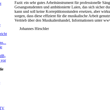
Fazit: ein sehr gutes Arbeitsinstrument für professionelle Säng
t
Gesangsstudenten und ambitionierte Laien, das sich sicher du
kann und soll keine Korreptitionsstunden ersetzen, aber wirk
sorgen, dass diese effizient für die musikalische Arbeit genu
Vertrieb über den Musikalienhandel, Informationen unter ww
e
Johannes Hirschler
richt
s...
de
ddB-
 vor
die
e
 TV