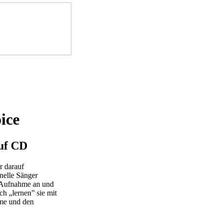
ice
auf CD
r darauf
nelle Sänger
r Aufnahme an und
h „lernen” sie mit
hme und den