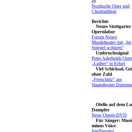
2)
Nordische Oper und
Chortradition
Neues Stuttgarter
Opernlabor
Forum Neues
Musiktheater mit „Im
Spiegel wohnen“
Umbruchssignal
Peter Aderholds Oper
„Luther“ in Erfurt
Viel Schicksal, Ge
ohne Zahl
„Freischütz“ am
Staatstheater Darmsta
Otello auf dem Lu
Dampfer
Neue Opern-DVD
Für Sänger: Musi
minus Voice
Intelligentes