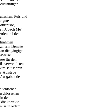
ollständigen
alischem Puls und
e gute
dürfnisse,
ndet „Coach Me“
erden bei der
s
Aufnahmen
ikanerin Denette
 an die gängige
nsweise
age für den
ils verwendeten
rd seit Jahren
er-Ausgabe
en Ausgaben des
alienischen
geschlossenen
in der
 die korrekte
muss in jedem