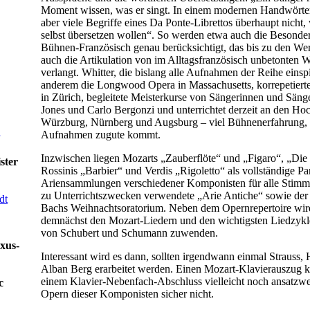
Moment wissen, was er singt. In einem modernen Handwörte
aber viele Begriffe eines Da Ponte-Librettos überhaupt nicht,
selbst übersetzen wollen“. So werden etwa auch die Besonder
Bühnen-Französisch genau berücksichtigt, das bis zu den W
auch die Artikulation von im Alltagsfranzösisch unbetonten W
verlangt. Whitter, die bislang alle Aufnahmen der Reihe einspie
anderem die Longwood Opera in Massachusetts, korrepetiert
in Zürich, begleitete Meisterkurse von Sängerinnen und Sän
Jones und Carlo Bergonzi und unterrichtet derzeit an den Ho
Würzburg, Nürnberg und Augsburg – viel Bühnenerfahrung, 
Aufnahmen zugute kommt.
Inzwischen liegen Mozarts „Zauberflöte“ und „Figaro“, „Die
ister
Rossinis „Barbier“ und Verdis „Rigoletto“ als vollständige Par
Ariensammlungen verschiedener Komponisten für alle Stimml
zu Unterrichtszwecken verwendete „Arie Antiche“ sowie der
dt
Bachs Weihnachtsoratorium. Neben dem Opernrepertoire wir
demnächst den Mozart-Liedern und den wichtigsten Liedzyk
von Schubert und Schumann zuwenden.
xus-
Interessant wird es dann, sollten irgendwann einmal Strauss,
Alban Berg erarbeitet werden. Einen Mozart-Klavierauszug k
einem Klavier-Nebenfach-Abschluss vielleicht noch ansatzwei
c
Opern dieser Komponisten sicher nicht.