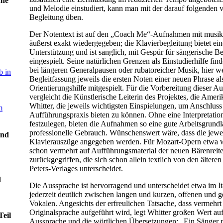
hne
und Melodie einstudiert, kann man mit der darauf folgenden v
Begleitung üben.
Der Notentext ist auf den „Coach Me“-Aufnahmen mit musik
äußerst exakt wiedergegeben; die Klavierbegleitung bietet ein
Unterstützung und ist sanglich, mit Gespür für sängerische Be
eingespielt. Seine natürlichen Grenzen als Einstudierhilfe fi
bei längeren Generalpausen oder rubatoreicher Musik, hier w
 in
Begleitfassung jeweils die ersten Noten einer neuen Phrase al
Orientierungshilfe mitgespielt. Für die Vorbereitung dieser 
vergleicht die Künstlerische Leiterin des Projektes, die Amer
Whitter, die jeweils wichtigsten Einspielungen, um Anschluss
m
Aufführungspraxis bieten zu können. Ohne eine Interpretatio
festzulegen, bieten die Aufnahmen so eine gute Arbeitsgrundl
professionelle Gebrauch. Wünschenswert wäre, dass die jewe
und
Klavierauszüge angegeben werden. Für Mozart-Opern etwa wi
schon vermehrt auf Aufführungsmaterial der neuen Bärenreit
zurückgegriffen, die sich schon allein textlich von den älter
Peters-Verlages unterscheidet.
d
Die Aussprache ist hervorragend und unterscheidet etwa im It
jederzeit deutlich zwischen langen und kurzen, offenen und 
Vokalen. Angesichts der erfreulichen Tatsache, dass vermehrt 
Originalsprache aufgeführt wird, legt Whitter großen Wert auf
Teil
Aussprache und die wörtlichen Übersetzungen: „Ein Sänger 