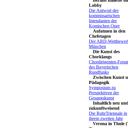
Berlins Ballette o
Lobby
Die Antwort des
kommissarischen
Intendanten der
Komischen Oper
Aufatmen in den
Chefetagen
Der ARD-Wettbewerb
München
Die Kunst des
Chorklangs
Chordirigenten-Foru
des Bayerischen
Rundfunks
Zwischen Kunst 
Pädagogik
Symposium zu
Perspektiven der
Gesangskunst
Inhaltlich neu un
zukunftweisend
Die RuhrTriennale in
ihrem zweiten Jahr
Verona in Thule (