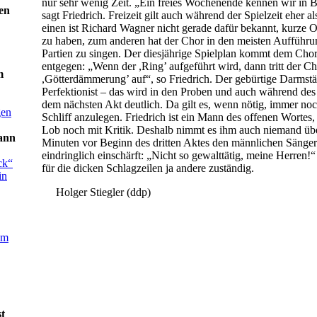
nur sehr wenig Zeit. „Ein freies Wochenende kennen wir in B
en
sagt Friedrich. Freizeit gilt auch während der Spielzeit eher
einen ist Richard Wagner nicht gerade dafür bekannt, kurze 
zu haben, zum anderen hat der Chor in den meisten Aufführun
Partien zu singen. Der diesjährige Spielplan kommt dem Chor
entgegen: „Wenn der ,Ring’ aufgeführt wird, dann tritt der Ch
m
,Götterdämmerung’ auf“, so Friedrich. Der gebürtige Darmstäd
Perfektionist – das wird in den Proben und auch während des
dem nächsten Akt deutlich. Da gilt es, wenn nötig, immer noch
gen
Schliff anzulegen. Friedrich ist ein Mann des offenen Wortes,
Lob noch mit Kritik. Deshalb nimmt es ihm auch niemand üb
ann
Minuten vor Beginn des dritten Aktes den männlichen Sänge
eindringlich einschärft: „Nicht so gewalttätig, meine Herren!“
ck“
für die dicken Schlagzeilen ja andere zuständig.
in
Holger Stiegler (ddp)
um
st