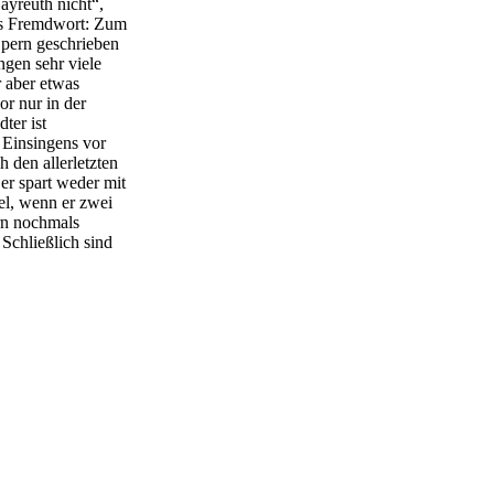
ayreuth nicht“,
 als Fremdwort: Zum
Opern geschrieben
gen sehr viele
 aber etwas
or nur in der
ter ist
 Einsingens vor
 den allerletzten
 er spart weder mit
el, wenn er zwei
rn nochmals
 Schließlich sind