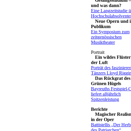
Gesangsstudium –
und was dann?
Eine Langzeitstudie 
Hochschulabsolvente
Neue Opern und i
Publikum
Ein Symposium zum
zeitgenössischen
Musiktheater
Ein wildes Flüster
der Luft
Porträt des faszinier
Tänzers Lloyd Riggi
Das Rückgrat des
Grünen Hügels
Bayreuths Festspiel-
liefert alljährlich
Spitzenleistung
Magischer Realis
in der Oper
Battistellis „Der Herb
des Patriarchen“