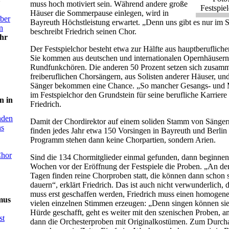
muss hoch motiviert sein. Während andere große
Festspie
Häuser die Sommerpause einlegen, wird in
über
Bayreuth Höchstleistung erwartet. „Denn uns gibt es nur im
n
beschreibt Friedrich seinen Chor.
hr
Der Festspielchor besteht etwa zur Hälfte aus hauptberuflich
Sie kommen aus deutschen und internationalen Opernhäusern
Rundfunkchören. Die anderen 50 Prozent setzen sich zusam
freiberuflichen Chorsängern, aus Solisten anderer Häuser, u
Sänger bekommen eine Chance. „So mancher Gesangs- und M
im Festspielchor den Grundstein für seine berufliche Karriere 
n in
Friedrich.
enden
Damit der Chordirektor auf einem soliden Stamm von Sänger
ns
finden jedes Jahr etwa 150 Vorsingen in Bayreuth und Berlin 
Programm stehen dann keine Chorpartien, sondern Arien.
Chor
Sind die 134 Chormitglieder einmal gefunden, dann beginnen
Wochen vor der Eröffnung der Festspiele die Proben. „An den
Tagen finden reine Chorproben statt, die können dann schon 
dauern“, erklärt Friedrich. Das ist auch nicht verwunderlich,
muss erst geschaffen werden, Friedrich muss einen homogen
mus
vielen einzelnen Stimmen erzeugen: „Denn singen können sie a
Hürde geschafft, geht es weiter mit den szenischen Proben, a
st
dann die Orchesterproben mit Originalkostümen. Zum Durcha