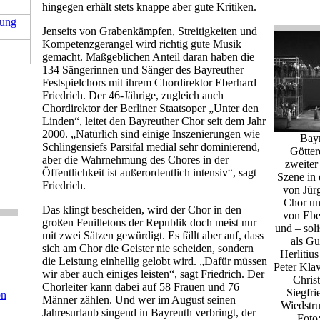
hingegen erhält stets knappe aber gute Kritiken.
Jenseits von Grabenkämpfen, Streitigkeiten und
Kompetenzgerangel wird richtig gute Musik
gemacht. Maßgeblichen Anteil daran haben die
134 Sängerinnen und Sänger des Bayreuther
Festspielchors mit ihrem Chordirektor Eberhard
Friedrich. Der 46-Jährige, zugleich auch
Chordirektor der Berliner Staatsoper „Unter den
Linden“, leitet den Bayreuther Chor seit dem Jahr
2000. „Natürlich sind einige Inszenierungen wie
Bayr
Schlingensiefs Parsifal medial sehr dominierend,
Götte
aber die Wahrnehmung des Chores in der
zweiter
Öffentlichkeit ist außerordentlich intensiv“, sagt
Szene in 
Friedrich.
von Jür
Chor un
Das klingt bescheiden, wird der Chor in den
von Ebe
großen Feuilletons der Republik doch meist nur
und – soli
mit zwei Sätzen gewürdigt. Es fällt aber auf, dass
als Gu
sich am Chor die Geister nie scheiden, sondern
Herlitius
die Leistung einhellig gelobt wird. „Dafür müssen
Peter Kla
wir aber auch einiges leisten“, sagt Friedrich. Der
Christ
Chorleiter kann dabei auf 58 Frauen und 76
Siegfr
on
Männer zählen. Und wer im August seinen
Wiedstru
Jahresurlaub singend in Bayreuth verbringt, der
Foto