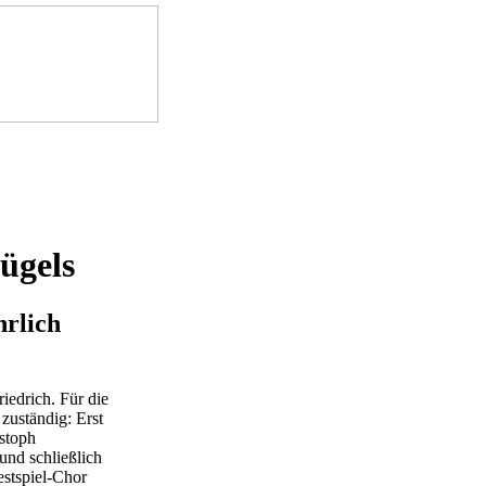
ügels
hrlich
iedrich. Für die
zuständig: Erst
istoph
und schließlich
estspiel-Chor