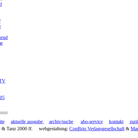
f
/
r
tend
me
 TV
005
ite
aktuelle ausgabe
archiv/suche
abo-service
kontakt
zur
 & Tanz 2000 ff.
webgestaltung:
ConBrio Verlagsgesellschaft
&
Mar