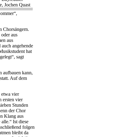
le, Jochen Quast
 Sommer“,
en Chorsängern.
 oder aus
men aus
nd auch angehende
usikstudent hat
gelegt“, sagt
n aufbauen kann,
statt. Auf dem
 etwa vier
 ersten vier
sieben Stunden
 denn der Chor
en Klang aus
lle.“ Ist diese
nschließend folgen
tmen bleibt da