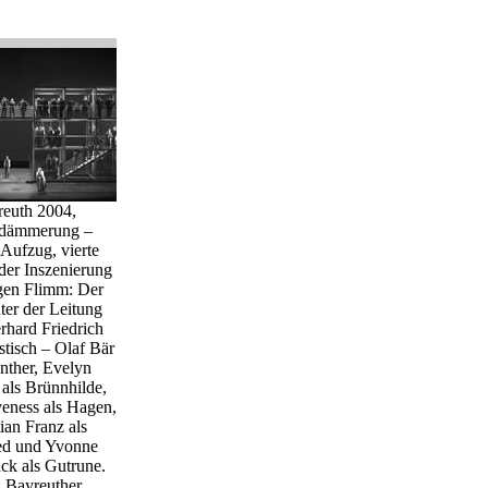
euth 2004,
rdämmerung –
 Aufzug, vierte
der Inszenierung
gen Flimm: Der
ter der Leitung
rhard Friedrich
stisch – Olaf Bär
nther, Evelyn
 als Brünnhilde,
veness als Hagen,
ian Franz als
ied und Yvonne
ck als Gutrune.
: Bayreuther