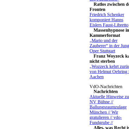
Ratlos zwischen d
Fronten
Friedrich Schenker
komponiert Hanns
Eislers Faust-Libretto
Massenhypnose i
Kammerformat
„Mario und der
Zauberer“ in der Jun
Oper Stuttgart
Franz Woyzeck k
nicht sterben
„Wozzeck kehrt zurü
von Helmut Oehring 
Aachen
Nachrichten
Aktuelle Hinweise z
NV Bühne //
Ballungsraumzulage
München // Wir
gratulieren // vdo-
Fundgrube //
Alles, was Recht i