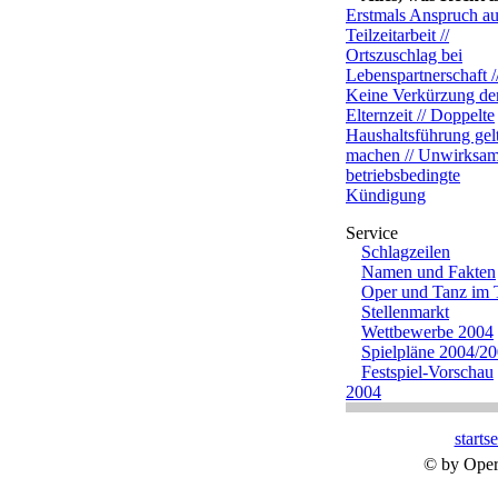
Erstmals Anspruch au
Teilzeitarbeit //
Ortszuschlag bei
Lebenspartnerschaft /
Keine Verkürzung de
Elternzeit // Doppelte
Haushaltsführung gel
machen // Unwirksa
betriebsbedingte
Kündigung
Schlagzeilen
Namen und Fakten
Oper und Tanz im
Stellenmarkt
Wettbewerbe 2004
Spielpläne 2004/2
Festspiel-Vorschau
2004
startse
© by Oper