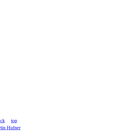
ück
top
tin Hufner