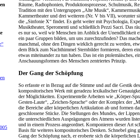
gen
Räume, Radiophonien, Produktionsprozesse, Schulmusik, Re
Tradition mit den Untergruppen „Alte Musik“, Kammermusik,
Kammertheater und drei weiteren (Nr. V bis VII), worunter si
die „Sinfonie X“ findet. Es geht weiter mit Psychologia, Expe
Musiktheater, Speromenti und schließlich Pezzi Sacri. Das räu
ie
es nur so, weil wir Menschen im Anblick der Unendlichkeit ei
ein paar Gruppen bilden, um uns zurechtzufinden? Das mach
e“
manchmal, ohne den Dingen wirklich gerecht zu werden, etw
dem Blick zum Nachthimmel Sternbilder formieren, deren ei
etwas miteinander zu tun haben. Das ist ein ptolemäisches, ein
Anschauungsformen des Menschen zentriertes Prinzip.
Der Gang der Schöpfung
den
So erfasste er in Bezug auf die Stimme und auf die Gestik de
kompositorischen Werk mit geradezu lexikalischer Genauigkei
der Möglichkeiten. Experimentelle Arbeiten wie „Körper-Spr
Gesten-Laute“, „Zeichen-Sprache“ oder der Komplex der „
die Bereiche aller körperlichen Artikulation ab und formen dar
geschlossene Stücke. Die Stellungen des Mundes, der Lippen
die unterschiedlichen Ausprägungen des Atmens wurden liste
und in einem Prozess angeordnet. Komponieren dieser Art sc
2005
Basis für weiteres kompositorisches Denken. Schnebel ging
Gang der Schöpfung nach, er eroberte sich die körperlichen 