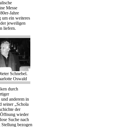
alische
Eine Messe
 80er-Jahre
g um ein weiteres
der jeweiligen
 liefern.
Dieter Schnebel.
harlotte Oswald
iken durch
tiger
n und anderem in
 seiner „Schola
chichte der
 Öffnung wieder
slose Suche nach
t Stellung bezogen