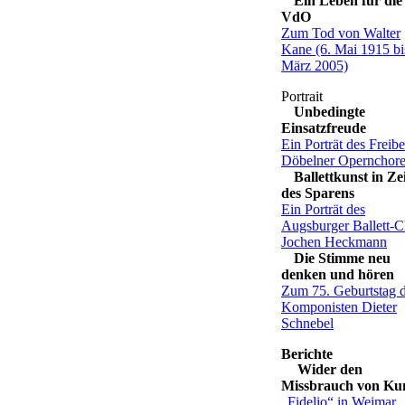
Ein Leben für die
VdO
Zum Tod von Walter
Kane (6. Mai 1915 bi
März 2005)
Unbedingte
Einsatzfreude
Ein Porträt des Freibe
Döbelner Opernchore
Ballettkunst in Ze
des Sparens
Ein Porträt des
Augsburger Ballett-C
Jochen Heckmann
Die Stimme neu
denken und hören
Zum 75. Geburtstag 
Komponisten Dieter
Schnebel
Wider den
Missbrauch von Ku
„Fidelio“ in Weimar