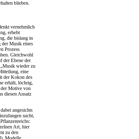
halten blieben.
 denkt vernehmlich
ung, erhebt
, die bislang in
g der Musik eines
en Prozess
aben. Gleichwohl
uf der Ebene der
 „Musik wieder zu
itteilung, eine
it der Kokon des
 erhält, löchrig,
s der Motive von
us diesen Ansatz
 dabei angesichts
einzufangen sucht,
Pflanzenreichs:
elnen Art, hier
mt zu den
I), Modelle,