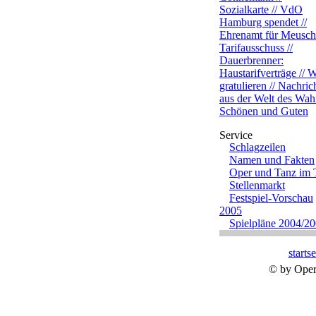
Sozialkarte // VdO
Hamburg spendet //
Ehrenamt für Meusche
Tarifausschuss //
Dauerbrenner:
Haustarifverträge // W
gratulieren // Nachric
aus der Welt des Wah
Schönen und Guten
Schlagzeilen
Namen und Fakten
Oper und Tanz im
Stellenmarkt
Festspiel-Vorschau
2005
Spielpläne 2004/2
startse
© by Oper