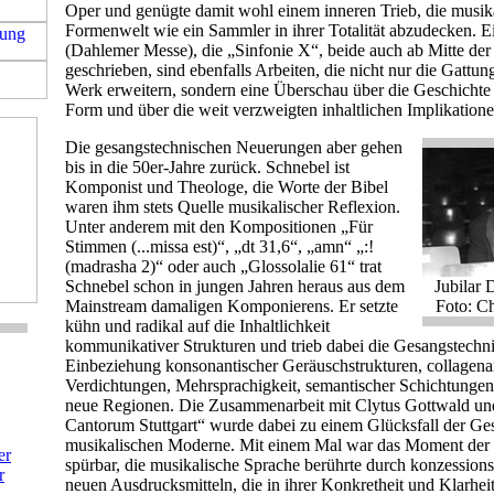
Oper und genügte damit wohl einem inneren Trieb, die musik
Formenwelt wie ein Sammler in ihrer Totalität abzudecken. 
(Dahlemer Messe), die „Sinfonie X“, beide auch ab Mitte der
geschrieben, sind ebenfalls Arbeiten, die nicht nur die Gattun
Werk erweitern, sondern eine Überschau über die Geschichte 
Form und über die weit verzweigten inhaltlichen Implikationen
Die gesangstechnischen Neuerungen aber gehen
bis in die 50er-Jahre zurück. Schnebel ist
Komponist und Theologe, die Worte der Bibel
waren ihm stets Quelle musikalischer Reflexion.
Unter anderem mit den Kompositionen „Für
Stimmen (...missa est)“, „dt 31,6“, „amn“ „:!
(madrasha 2)“ oder auch „Glossolalie 61“ trat
Schnebel schon in jungen Jahren heraus aus dem
Jubilar 
Mainstream damaligen Komponierens. Er setzte
Foto: C
kühn und radikal auf die Inhaltlichkeit
kommunikativer Strukturen und trieb dabei die Gesangstechn
Einbeziehung konsonantischer Geräuschstrukturen, collagenar
Verdichtungen, Mehrsprachigkeit, semantischer Schichtunge
neue Regionen. Die Zusammenarbeit mit Clytus Gottwald und
Cantorum Stuttgart“ wurde dabei zu einem Glücksfall der Ges
musikalischen Moderne. Mit einem Mal war das Moment der
er
spürbar, die musikalische Sprache berührte durch konzession
r
neuen Ausdrucksmitteln, die in ihrer Konkretheit und Klarhei