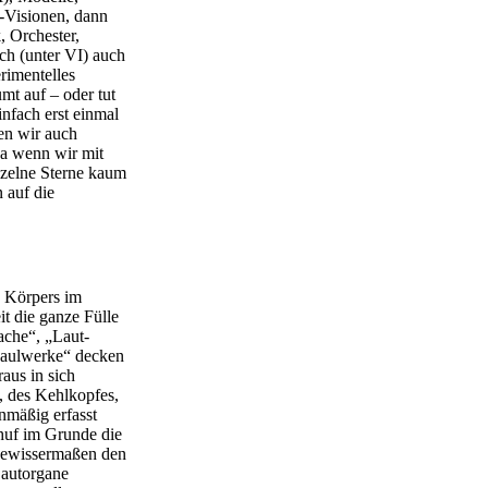
-Visionen, dann
 Orchester,
ch (unter VI) auch
rimentelles
mt auf – oder tut
nfach erst einmal
en wir auch
a wenn wir mit
nzelne Sterne kaum
 auf die
s Körpers im
t die ganze Fülle
ache“, „Laut-
Maulwerke“ decken
aus in sich
, des Kehlkopfes,
nmäßig erfasst
huf im Grunde die
 gewissermaßen den
Lautorgane