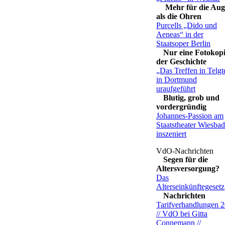
Mehr für die Au
als die Ohren
Purcells „Dido und
Aeneas“ in der
Staatsoper Berlin
Nur eine Fotokop
der Geschichte
„Das Treffen in Telgt
in Dortmund
uraufgeführt
Blutig, grob und
vordergründig
Johannes-Passion am
Staatstheater Wiesba
inszeniert
Segen für die
Altersversorgung?
Das
Alterseinkünftegesetz
Nachrichten
Tarifverhandlungen 
// VdO bei Gitta
Connemann //