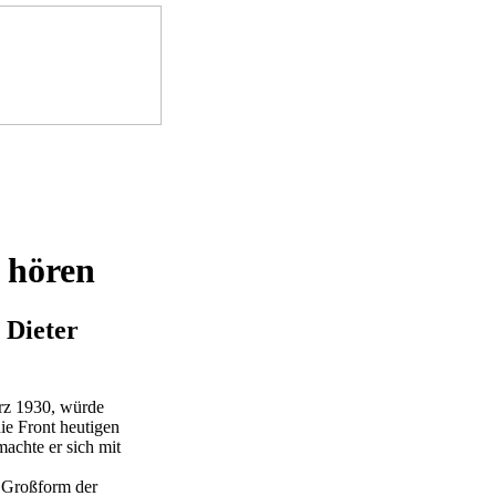
 hören
 Dieter
rz 1930, würde
die Front heutigen
achte er sich mit
 Großform der