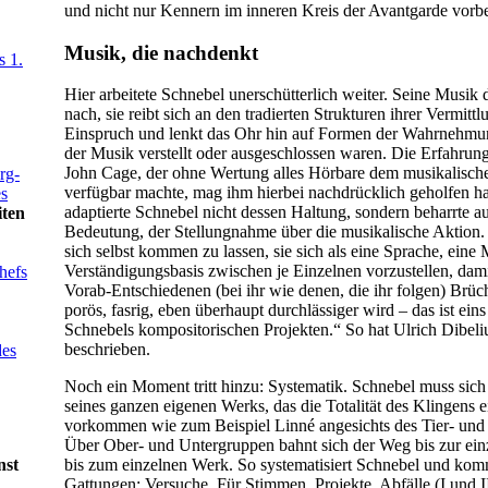
und nicht nur Kennern im inneren Kreis der Avantgarde vorbe
Musik, die nachdenkt
s 1.
Hier arbeitete Schnebel unerschütterlich weiter. Seine Musik
nach, sie reibt sich an den tradierten Strukturen ihrer Vermittl
Einspruch und lenkt das Ohr hin auf Formen der Wahrnehmung
der Musik verstellt oder ausgeschlossen waren. Die Erfahrun
John Cage, der ohne Wertung alles Hörbare dem musikalisch
rg-
verfügbar machte, mag ihm hierbei nachdrücklich geholfen h
s
adaptierte Schnebel nicht dessen Haltung, sondern beharrte a
iten
Bedeutung, der Stellungnahme über die musikalische Aktion.
sich selbst kommen zu lassen, sie sich als eine Sprache, eine M
Verständigungsbasis zwischen je Einzelnen vorzustellen, dam
hefs
Vorab-Entschiedenen (bei ihr wie denen, die ihr folgen) Brüche
porös, fasrig, eben überhaupt durchlässiger wird – das ist ein
Schnebels kompositorischen Projekten.“ So hat Ulrich Dibeli
beschrieben.
des
Noch ein Moment tritt hinzu: Systematik. Schnebel muss sich
seines ganzen eigenen Werks, das die Totalität des Klingens 
vorkommen wie zum Beispiel Linné angesichts des Tier- und 
Über Ober- und Untergruppen bahnt sich der Weg bis zur einz
nst
bis zum einzelnen Werk. So systematisiert Schnebel und kom
Gattungen: Versuche, Für Stimmen, Projekte, Abfälle (I und I