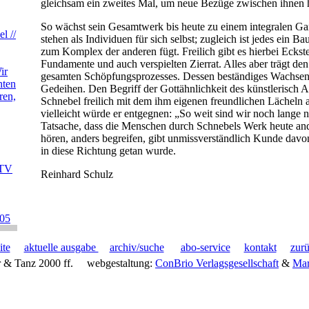
gleichsam ein zweites Mal, um neue Bezüge zwischen ihnen h
So wächst sein Gesamtwerk bis heute zu einem integralen Ga
l //
stehen als Individuen für sich selbst; zugleich ist jedes ein Bau
zum Komplex der anderen fügt. Freilich gibt es hierbei Eckst
Fundamente und auch verspielten Zierrat. Alles aber trägt d
ir
gesamten Schöpfungsprozesses. Dessen beständiges Wachsen i
hten
Gedeihen. Den Begriff der Gottähnlichkeit des künstlerisch 
ren,
Schnebel freilich mit dem ihm eigenen freundlichen Lächeln
vielleicht würde er entgegnen: „So weit sind wir noch lange n
Tatsache, dass die Menschen durch Schnebels Werk heute and
hören, anders begreifen, gibt unmissverständlich Kunde davon,
in diese Richtung getan wurde.
 TV
Reinhard Schulz
005
ite
aktuelle ausgabe
archiv/suche
abo-service
kontakt
zur
 & Tanz 2000 ff.
webgestaltung:
ConBrio Verlagsgesellschaft
&
Mar