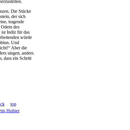
erzustellen.
nzen. Die Stücke
stein, der sich
eine, tragende
en Odem des
st Indiz für das
Arbeitenden würde
 abtun. Und
icht!“ Aber die
ers singen, anders
 dass ein Schritt
ück
top
tin Hufner