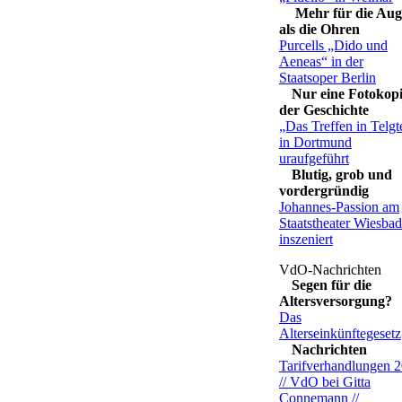
Mehr für die Au
als die Ohren
Purcells „Dido und
Aeneas“ in der
Staatsoper Berlin
Nur eine Fotokop
der Geschichte
„Das Treffen in Telgt
in Dortmund
uraufgeführt
Blutig, grob und
vordergründig
Johannes-Passion am
Staatstheater Wiesba
inszeniert
Segen für die
Altersversorgung?
Das
Alterseinkünftegesetz
Nachrichten
Tarifverhandlungen 
// VdO bei Gitta
Connemann //