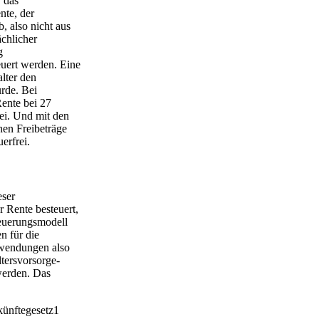
 das
nte, der
, also nicht aus
ächlicher
g
euert werden. Eine
alter den
urde. Bei
Rente bei 27
rei. Und mit den
hen Freibeträge
erfrei.
eser
r Rente besteuert,
teuerungsmodell
n für die
fwendungen also
ltersvorsorge-
werden. Das
künftegesetz1