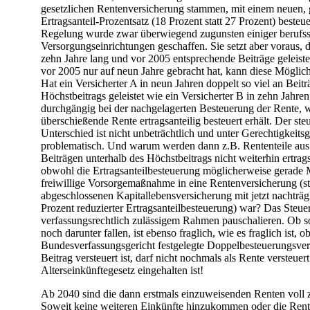
gesetzlichen Rentenversicherung stammen, mit einem neuen, 
Ertragsanteil-Prozentsatz (18 Prozent statt 27 Prozent) besteu
Regelung wurde zwar überwiegend zugunsten einiger berufss
Versorgungseinrichtungen geschaffen. Sie setzt aber voraus, 
zehn Jahre lang und vor 2005 entsprechende Beiträge geleist
vor 2005 nur auf neun Jahre gebracht hat, kann diese Möglich
Hat ein Versicherter A in neun Jahren doppelt so viel an Beit
Höchstbeitrags geleistet wie ein Versicherter B in zehn Jahren,
durchgängig bei der nachgelagerten Besteuerung der Rente, 
überschießende Rente ertragsanteilig besteuert erhält. Der ste
Unterschied ist nicht unbeträchtlich und unter Gerechtigkeits
problematisch. Und warum werden dann z.B. Rententeile aus 
Beiträgen unterhalb des Höchstbeitrags nicht weiterhin ertrags
obwohl die Ertragsanteilbesteuerung möglicherweise gerade M
freiwillige Vorsorgemaßnahme in eine Rentenversicherung (st
abgeschlossenen Kapitallebensversicherung mit jetzt nachträg
Prozent reduzierter Ertragsanteilbesteuerung) war? Das Steuer
verfassungsrechtlich zulässigem Rahmen pauschalieren. Ob 
noch darunter fallen, ist ebenso fraglich, wie es fraglich ist, 
Bundesverfassungsgericht festgelegte Doppelbesteuerungsver
Beitrag versteuert ist, darf nicht nochmals als Rente versteue
Alterseinkünftegesetz eingehalten ist!
Ab 2040 sind die dann erstmals einzuweisenden Renten voll z
Soweit keine weiteren Einkünfte hinzukommen oder die Rente