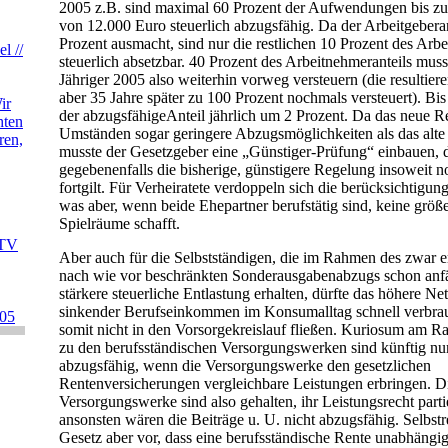
2005 z.B. sind maximal 60 Prozent der Aufwendungen bis z
von 12.000 Euro steuerlich abzugsfähig. Da der Arbeitgebera
Prozent ausmacht, sind nur die restlichen 10 Prozent des Arbe
l //
steuerlich absetzbar. 40 Prozent des Arbeitnehmeranteils muss
Jähriger 2005 also weiterhin vorweg versteuern (die resultie
aber 35 Jahre später zu 100 Prozent nochmals versteuert). Bis
ir
der abzugsfähigeAnteil jährlich um 2 Prozent. Da das neue R
hten
Umständen sogar geringere Abzugsmöglichkeiten als das alte 
ren,
musste der Gesetzgeber eine „Günstiger-Prüfung“ einbauen, 
gegebenenfalls die bisherige, günstigere Regelung insoweit n
fortgilt. Für Verheiratete verdoppeln sich die berücksichtigun
was aber, wenn beide Ehepartner berufstätig sind, keine größe
Spielräume schafft.
 TV
Aber auch für die Selbstständigen, die im Rahmen des zwar er
nach wie vor beschränkten Sonderausgabenabzugs schon anfä
stärkere steuerliche Entlastung erhalten, dürfte das höhere Ne
sinkender Berufseinkommen im Konsumalltag schnell verbrau
005
somit nicht in den Vorsorgekreislauf fließen. Kuriosum am R
zu den berufsständischen Versorgungswerken sind künftig nur
abzugsfähig, wenn die Versorgungswerke den gesetzlichen
Rentenversicherungen vergleichbare Leistungen erbringen. D
Versorgungswerke sind also gehalten, ihr Leistungsrecht parti
ansonsten wären die Beiträge u. U. nicht abzugsfähig. Selbstr
Gesetz aber vor, dass eine berufsständische Rente unabhängi