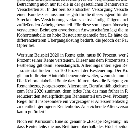
Betrachtung auch nur für die in der gesetzlichen Rentenversi
Versicherten zu. In der berufsständischen Versorgung Versiche
einen Bundeszuschuss und es gab für die überwiegend für die
Strecken des Versicherungsverlaufs selbstständig Tätigen auch
zufließenden Arbeitgeberanteil. Für diese somit ganz überwie
versteuerten Beiträgen erworbenen Anwartschaften legt die n
Kohortentabelle zu hohe Besteuerungsanteile fest. Es hätte da
differenzierteren Übergangslösung bedurft, die jedoch der P
Opfer fiel.
Wer zum Beispiel 2020 in Rente geht, muss 80 Prozent, wer 
Prozent seiner Rente versteuern. Dieser aus dem Prozentsatz 
Festbetrag gilt dann lebenslänglich. Allerdings unterliegen 
– so sie stattfinden – zu 100 Prozent der Besteuerung. Der K
gilt auch für eine Hinterbliebenenrente weiter, wenn sie unmit
Die Kohortentabelle könnte dazu führen, dass die Neigung 
Rentenbezug (vorgezogene Altersrente, Berufsunfähigkeitsren
zum Jahr 2020 zunimmt, denn jedes Jahr, das man früher in R
reduziert den steuerpflichtigen Rentenanteil um zwei Prozentp
Regel führt insbesondere ein vorgezogener Altersrentenbezug
zu deutlich geringerer Rentenhöhe. Ausreichende Altersverso
kaum gefördert!
Noch ein Kuriosum: Eine so genannte „Escape-Regelung“ ma
dass Rententeile, die aus Beiträgen oberhalb des Höchstbeitra