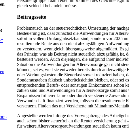
Personengruppen dann eben im Rahmen des Gleichheitsgrund
gen
gleich schlecht behandeln müsse.
Beitragsseite
Problematisch an der steuerrechtlichen Umsetzung der nachge
ie
Besteuerung ist, dass zunächst die Aufwendungen für Altersv
sofort in vollem Umfang absetzbar sind, sondern vor 2025 nur
e“
resultierende Rente aus den nicht abzugsfähigen Aufwendung
zu versteuern, wenngleich übergangsweise abgemildert. Es gil
das Prinzip: was als Beitrag nicht steuerlich abzugsfähig ist, d
besteuert werden. Auch diejenigen, die aufgrund ihrer individ
Situation die Aufwendungen für Altersvorsorge gar nicht steu
können, sei es, weil sie entweder bereits durch anderweitige
den
oder Werbungskosten die Steuerlast soweit reduziert haben, d
Sonderausgaben faktisch unberücksichtigt bleiben, oder sei e
entsprechenden Berufs- oder sonstigen Einkommens schon ke
zahlen sind und Aufwendungen für Altersvorsorge somit aus 
Ersparnissen früherer Jahre oder durch versteuerte Zuwendun
Verwandtschaft finanziert werden, müssen die resultierende 
versteuern. Finden das nur Versicherte mit Mitnahme-Mentali
Angestellte werden infolge des Vorwegabzugs des Arbeitgeber
2005
auch schon bisher steuerfrei an die Rentenversicherung geht 
für weitere Altersvorsorgeaufwendungen steuerlich kaum entla