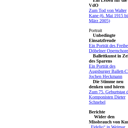
Ein Leben für die
VdO
Zum Tod von Walter
Kane (6. Mai 1915 bi
März 2005)
Unbedingte
Einsatzfreude
Ein Porträt des Freibe
Döbelner Opernchore
Ballettkunst in Ze
des Sparens
Ein Porträt des
Augsburger Ballett-C
Jochen Heckmann
Die Stimme neu
denken und hören
Zum 75. Geburtstag 
Komponisten Dieter
Schnebel
Wider den
Missbrauch von Ku
„Fidelio“ in Weimar