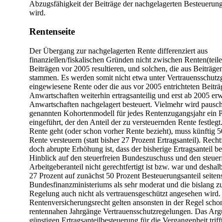
Abzugsfähigkeit der Beiträge der nachgelagerten Besteuerun
wird.
Rentenseite
Der Übergang zur nachgelagerten Rente differenziert aus
finanziellen/fiskalischen Gründen nicht zwischen Renten(teile
Beiträgen vor 2005 resultieren, und solchen, die aus Beiträg
stammen. Es werden somit nicht etwa unter Vertrauensschutz
eingewiesene Rente oder die aus vor 2005 entrichteten Beit
Anwartschaften weiterhin ertragsanteilig und erst ab 2005 e
Anwartschaften nachgelagert besteuert. Vielmehr wird pausch
genannten Kohortenmodell für jedes Rentenzugangsjahr ein P
eingeführt, der den Anteil der zu versteuernden Rente festlegt
Rente geht (oder schon vorher Rente bezieht), muss künftig 5
Rente versteuern (statt bisher 27 Prozent Ertragsanteil). Recht
doch abrupte Erhöhung ist, dass der bisherige Ertragsanteil b
Hinblick auf den steuerfreien Bundeszuschuss und den steuer
Arbeitgeberanteil nicht gerechtfertigt ist bzw. war und desha
27 Prozent auf zunächst 50 Prozent Besteuerungsanteil seiten
Bundesfinanzministeriums als sehr moderat und die bislang z
Regelung auch nicht als vertrauensgeschützt angesehen wird.
Rentenversicherungsrecht gelten ansonsten in der Regel schon
rentennahen Jahrgänge Vertrauensschutzregelungen. Das Arg
günstigen Ertragsanteilbesteuerung für die Vergangenheit triff