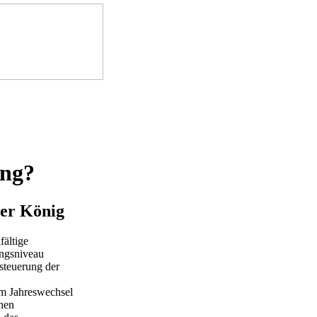
ung?
ner König
fältige
ungsniveau
esteuerung der
um Jahreswechsel
chen