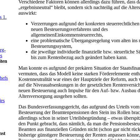
Verschiedene Faktoren können allerdings dazu führen, dass d
„ergebnisneutral“ bleibt, sondern sich nachteilig auf die Alte
auswirkt:
s 1.
Verzerrungen aufgrund der konkreten steuerrechtlichen
neuen Besteuerungsverfahrens und des
allgemeinenEinkommensteuerrechts,
eine problematische Übergangsregelung vom alten ins 
Besteuerungssystem,
rg-
die jeweilige individuelle finanzielle bzw. steuerliche Si
s
bis zum Rentenbezug auch geändert haben kann.
iten
Man konnte es aufgrund der prekären Situation der Staatsfin
vermuten, dass das Modell keine starken Förderelemente enthä
hefs
Kostenneutralität war eines der Hauptziele der Reform, auch
auf die Niveauabsenkungen in der gesetzlichen Rentenversic
neuen Besteuerung auch Impulse für den Auf- bzw. Ausbau d
Altersversorgung ausgehen sollten.
des
Das Bundesverfassungsgericht, das aufgrund des Urteils vom
Besteuerung der Beamtenpensionen den Stein ins Rollen brach
allerdings schon in seiner Urteilsbegründung – etwas überspitz
den Punkt gebracht, dass nämlich, da man die Pensionsbesteu
Beamten aus finanziellen Gründen nicht (schon gar nicht rüc
nst
bisherige günstigere Besteuerung der Renten anpassen könne