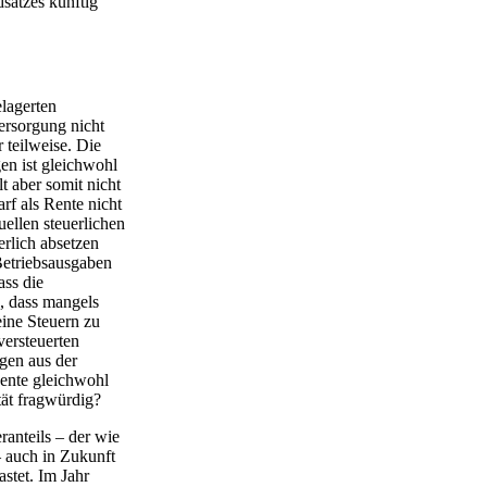
satzes künftig
lagerten
ersorgung nicht
 teilweise. Die
en ist gleichwohl
t aber somit nicht
arf als Rente nicht
uellen steuerlichen
erlich absetzen
 Betriebsausgaben
ass die
s, dass mangels
ine Steuern zu
versteuerten
gen aus der
Rente gleichwohl
tät fragwürdig?
anteils – der wie
– auch in Zukunft
stet. Im Jahr