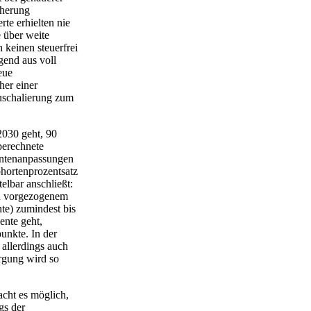
cherung
rte erhielten nie
 über weite
 keinen steuerfrei
gend aus voll
eue
her einer
auschalierung zum
2030 geht, 90
berechnete
Rentenanpassungen
ohortenprozentsatz
telbar anschließt:
zu vorgezogenem
te) zumindest bis
ente geht,
unkte. In der
 allerdings auch
rgung wird so
cht es möglich,
gs der