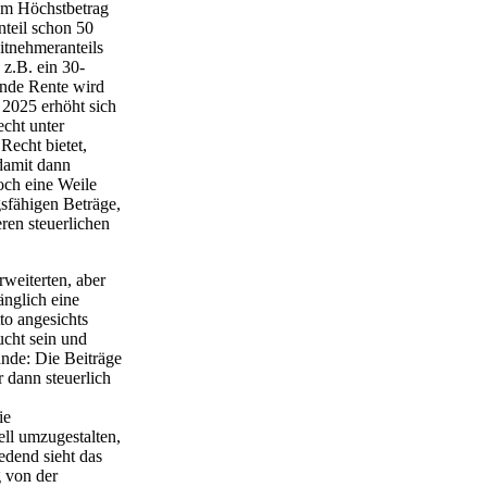
um Höchstbetrag
nteil schon 50
itnehmeranteils
 z.B. ein 30-
rende Rente wird
 2025 erhöht sich
echt unter
Recht bietet,
damit dann
och eine Weile
gsfähigen Beträge,
ren steuerlichen
weiterten, aber
nglich eine
tto angesichts
cht sein und
ande: Die Beiträge
 dann steuerlich
ie
ell umzugestalten,
edend sieht das
g von der