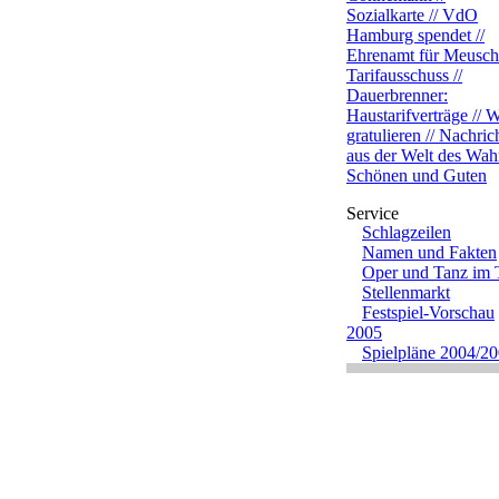
Sozialkarte // VdO
Hamburg spendet //
Ehrenamt für Meusche
Tarifausschuss //
Dauerbrenner:
Haustarifverträge // W
gratulieren // Nachric
aus der Welt des Wah
Schönen und Guten
Schlagzeilen
Namen und Fakten
Oper und Tanz im
Stellenmarkt
Festspiel-Vorschau
2005
Spielpläne 2004/2