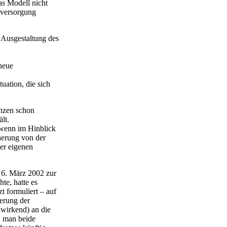
as Modell nicht
rsversorgung
 Ausgestaltung des
neue
tuation, die sich
anzen schon
lt.
 wenn im Hinblick
herung von der
er eigenen
 6. März 2002 zur
te, hatte es
t formuliert – auf
erung der
kwirkend) an die
, man beide