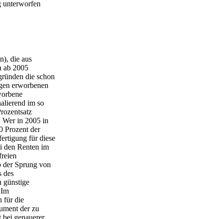
g unterworfen
n), die aus
en ab 2005
gründen die schon
rägen erworbenen
rworbene
alierend im so
rozentsatz
. Wer in 2005 in
0 Prozent der
fertigung für diese
ei den Renten im
freien
lb der Sprung von
s des
u günstige
 Im
 für die
ument der zu
t bei genauerer