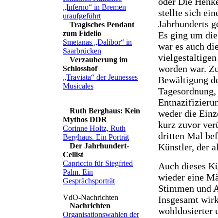
oder Die Henk
„Inferno“ in Bremen
stellte sich ei
uraufgeführt
Jahrhunderts ge
Tragisches Pendant
zum Fidelio
Es ging um die
Smetanas „Dalibor“ in
war es auch die
Saarbrücken
vielgestaltigen
Verzauberung im
worden war. Zu
Schlosshof
„Traviata“ der Jeunesses
Bewältigung de
Musicales
Tagesordnung, 
Entnazifizierun
Ruth Berghaus: Kein
weder die Einz
Mythos DDR
kurz zuvor ver
Corinne Holtz, Ruth
dritten Mal be
Berghaus. Ein Porträt
Künstler, der a
Der Jahrhundert-
Cellist
Capriccio für Siegfried
Auch dieses Kü
Palm. Ein
wieder eine Mä
Gesprächsporträt
Stimmen und A
Insgesamt wirk
Nachrichten
wohldosierter u
Organisationswahlen der