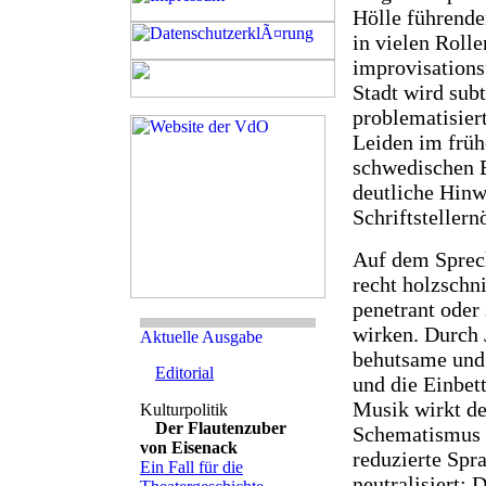
Hölle führende
in vielen Roll
improvisations
Stadt wird sub
problematisier
Leiden im früh
schwedischen E
deutliche Hinw
Schriftstellern
Auf dem Sprech
recht holzschni
penetrant oder
wirken. Durch 
behutsame und
Editorial
und die Einbet
Musik wirkt d
Der Flautenzuber
Schematismus u
von Eisenack
reduzierte Sp
Ein Fall für die
neutralisiert: