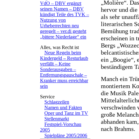
„Molière“. Das
VdO – DBV ergänzt
hervor und die
seinen Namen – DBV
kündigt Teile des TVK –
als sehr unauff
Nutzung von
literarischen 
Urheberrechten neu
Bemühung tradi
geregelt – ver.di gesteht
„bittere Niederlage“ ein
erscheinen in t
Bergs „Wozzeck
belcantistische
Neue Regeln beim
Kindergeld
–
Resturlaub
ein „Boogie“, 
verfällt – Keine
beständigem T
Sonderausgaben –
Entfernungspauschale –
Manch ein Trüm
Kranker muss erreichbar
montiertem Kon
sein
die Musik Pales
Mittelalterlich
Schlagzeilen
verschwinden vo
Namen und Fakten
Oper und Tanz im TV
große Melancho
Stellenmarkt
abhanden kam, 
Festspiel-Vorschau
nach Brahms.
2005
Spielpläne 2005/2006