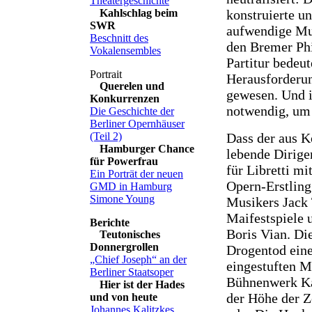
Theatergeschichte
konstruierte un
Kahlschlag beim
SWR
aufwendige Mus
Beschnitt des
den Bremer Ph
Vokalensembles
Partitur bedeut
Herausforderung
Querelen und
gewesen. Und 
Konkurrenzen
notwendig, um d
Die Geschichte der
Berliner Opernhäuser
Dass der aus K
(Teil 2)
Hamburger Chance
lebende Dirige
für Powerfrau
für Libretti mi
Ein Porträt der neuen
Opern-Erstling
GMD in Hamburg
Simone Young
Musikers Jack 
Maifestspiele u
Boris Vian. Di
Teutonisches
Donnergrollen
Drogentod eine
„Chief Joseph“ an der
eingestuften M
Berliner Staatsoper
Bühnenwerk Ka
Hier ist der Hades
der Höhe der Z
und von heute
Johannes Kalitzkes