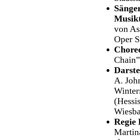
Sänger
Musik
von As
Oper St
Choreo
Chain”
Darste
A. Joh
Winterr
(Hessis
Wiesba
Regie 
Martin