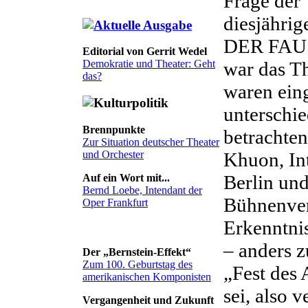
Frage der 
diesjährig
DER FAUST
Editorial von Gerrit Wedel
war das T
Demokratie und Theater: Geht
das?
waren ein
unterschi
Brennpunkte
betrachten
Zur Situation deutscher Theater
Khuon, In
und Orchester
Berlin und
Auf ein Wort mit...
Bernd Loebe, Intendant der
Bühnenvere
Oper Frankfurt
Erkenntnis
– anders z
Der „Bernstein-Effekt“
Zum 100. Geburtstag des
„Fest des
amerikanischen Komponisten
sei, also 
Vergangenheit und Zukunft