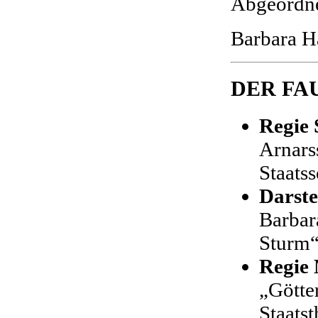
Abgeordne
Barbara H
DER FAU
Regie 
Arnars
Staats
Darste
Barbar
Sturm“
Regie 
„Götte
Staatst