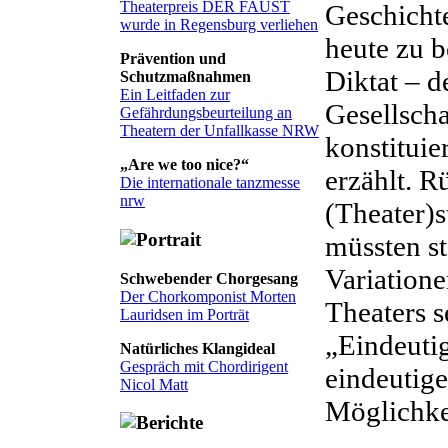
Theaterpreis DER FAUST
Geschicht
wurde in Regensburg verliehen
heute zu 
Prävention und
Diktat – d
Schutzmaßnahmen
Ein Leitfaden zur
Gesellscha
Gefährdungsbeurteilung an
Theatern der Unfallkasse NRW
konstituier
„Are we too nice?“
erzählt. R
Die internationale tanzmesse
nrw
(Theater)s
müssten st
Variatione
Schwebender Chorgesang
Der Chorkomponist Morten
Theaters s
Lauridsen im Porträt
„Eindeutig
Natürliches Klangideal
Gespräch mit Chordirigent
eindeutig
Nicol Matt
Möglichke