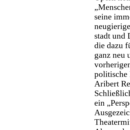
„Menschen
seine imm
neugierig
stadt und
die dazu f
ganz neu u
vorherigen
politische
Aribert R
Schließli
ein „Persp
Ausgezeic
Theatermit