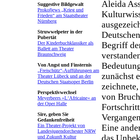
Aleida As
Suggestive Bildgewalt
Prokofjews „Krieg und
Kulturwis
Frieden“ am Staatstheater
Nürnberg
ausgezeic
Struwwelpeter in der
Deutschen
Pubertät
Begriff de
Der Kinderbuchklassiker als
Ballett am Theater
verstanden
Braunschweig
Bedeutung
Von Angst und Finsternis
„Freischütz“-Aufführungen am
zunächst 
Theater Lübeck und an der
Deutschen Staatsoper Berlin
zeichnete,
Perspektivwechsel
von Bruch
Meyerbeers »L‘Africaine« an
der Oper Halle
Fortschrit
Sire, geben Sie
Vergangenh
Gedankenfreiheit
Eine ande
Ein Theater-Projekt von
Landesjugendorchester NRW
das Unbek
und Zukunft Kultur