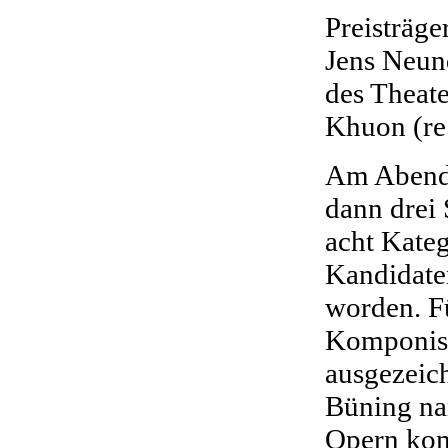
Preisträg
Jens Neun
des Theate
Khuon (re
Am Abend 
dann drei 
acht Kateg
Kandidate
worden. F
Komponist
ausgezeic
Büning na
Opern kom