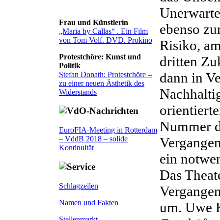
Unerwarte
Frau und Künstlerin
ebenso zu
„Maria by Callas“ . Ein Film
von Tom Volf. DVD. Prokino
Risiko, a
Protestchöre: Kunst und
dritten Zu
Politik
dann in V
Stefan Donath: Protestchöre –
zu einer neuen Ästhetik des
Nachhaltig
Widerstands
orientiert
Nummer dr
EuroFIA-Meeting in Rotterdam
Vergangen
– VddB 2018 – solide
Kontinuität
ein notwen
Das Theat
Schlagzeilen
Vergangen
Namen und Fakten
um. Uwe K
Stellenmarkt