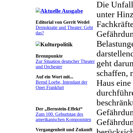
Die Unfal
unter Hin
Fachkräft
Editorial von Gerrit Wedel
Demokratie und Theater: Geht
Gefährdun
das?
Belastunge
darstelle
Brennpunkte
geht darum
Zur Situation deutscher Theater
und Orchester
schaffen, 
Auf ein Wort mit...
Haus eine
Bernd Loebe, Intendant der
Oper Frankfurt
durchführ
beschränkt
Der „Bernstein-Effekt“
Gefährdun
Zum 100. Geburtstag des
amerikanischen Komponisten
Gefährdun
berücksich
Vergangenheit und Zukunft