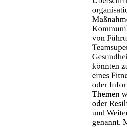
Überschrif
organisat
Maßnahme
Kommunika
von Führu
Teamsuper
Gesundhe
könnten z
eines Fitn
oder Info
Themen wi
oder Resil
und Weit
genannt. 