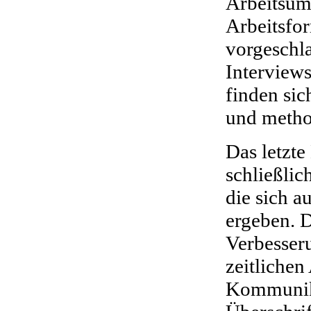
Arbeitsum
Arbeitsfo
vorgeschl
Interview
finden sic
und metho
Das letzte
schließli
die sich a
ergeben. 
Verbesseru
zeitlichen
Kommunika