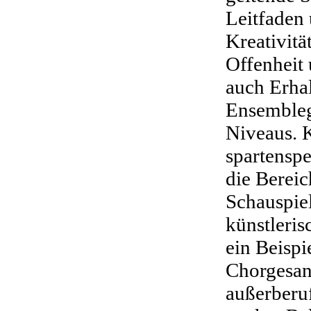
Leitfaden 
Kreativitä
Offenheit 
auch Erha
Ensembleg
Niveaus. 
spartenspe
die Bereic
Schauspie
künstleris
ein Beispi
Chorgesan
außerberuf