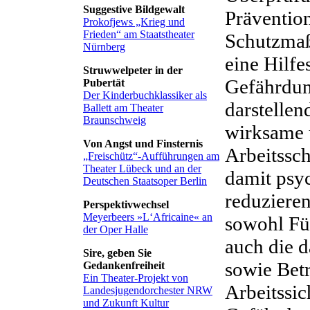
Suggestive Bildgewalt
Präventio
Prokofjews „Krieg und
Frieden“ am Staatstheater
Schutzmaß
Nürnberg
eine Hilfe
Struwwelpeter in der
Gefährdung
Pubertät
Der Kinderbuchklassiker als
darstellen
Ballett am Theater
Braunschweig
wirksame 
Von Angst und Finsternis
Arbeitssc
„Freischütz“-Aufführungen am
Theater Lübeck und an der
damit psy
Deutschen Staatsoper Berlin
reduzieren
Perspektivwechsel
Meyerbeers »L‘Africaine« an
sowohl Füh
der Oper Halle
auch die d
Sire, geben Sie
sowie Betr
Gedankenfreiheit
Ein Theater-Projekt von
Arbeitssic
Landesjugendorchester NRW
und Zukunft Kultur