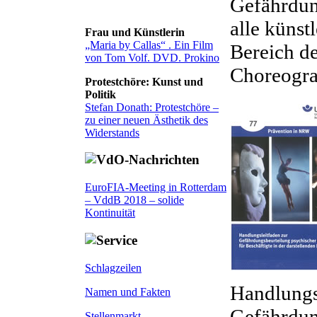
Gefährdung
alle künst
Frau und Künstlerin
„Maria by Callas“ . Ein Film
Bereich de
von Tom Volf. DVD. Prokino
Choreograf
Protestchöre: Kunst und
Politik
Stefan Donath: Protestchöre –
zu einer neuen Ästhetik des
Widerstands
EuroFIA-Meeting in Rotterdam
– VddB 2018 – solide
Kontinuität
Schlagzeilen
Handlungs
Namen und Fakten
Gefährdun
Stellenmarkt