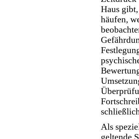
Haus gibt
häufen, w
beobachten
Gefährdun
Festlegung
psychisch
Bewertung
Umsetzun
Überprüfu
Fortschre
schließlic
Als spezie
geltende S