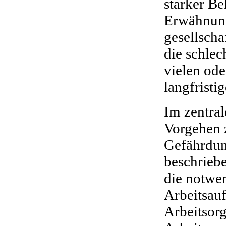
starker B
Erwähnung
gesellscha
die schle
vielen ode
langfristi
Im zentral
Vorgehen 
Gefährdun
beschriebe
die notwe
Arbeitsauf
Arbeitsorg