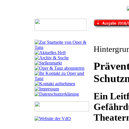
Hintergru
Präven
Schutz
Ein Leit
Gefährd
Theater