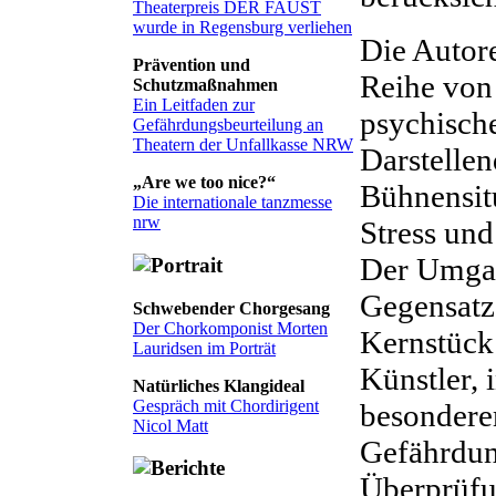
Theaterpreis DER FAUST
wurde in Regensburg verliehen
Die Autore
Prävention und
Reihe von
Schutzmaßnahmen
Ein Leitfaden zur
psychisch
Gefährdungsbeurteilung an
Theatern der Unfallkasse NRW
Darstellen
„Are we too nice?“
Bühnensitu
Die internationale tanzmesse
nrw
Stress un
Der Umgan
Gegensatz
Schwebender Chorgesang
Der Chorkomponist Morten
Kernstück 
Lauridsen im Porträt
Künstler, 
Natürliches Klangideal
Gespräch mit Chordirigent
besondere
Nicol Matt
Gefährdun
Überprüfu