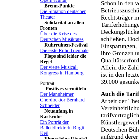
Opern-Kultur
Schon in den v
Brenn-Punkte
Betriebszuschü
Die Situation deutscher
Rechtsträger m
Theater
Solidarität an allen
Tariferhöhunge
Fronten
Deckungslücke
Über die Krise des
schließen. Doc
Deutschen Musikrates
Ruhrruinen-Festival
Einsparungen,
Die erste Ruhr-Triennale
ihre Grenzen u
Flops sind leider die
Qualitätserfor
Regel
Allein die Zah
Der vierte Musical-
Kongress in Hamburg
ist in den letz
39.000 gesunk
Positives vermitteln
Auch die Tari
Der Mannheimer
Chordirektor Bernhard
Arbeit der Thea
Schneider
Vereinheitlich
Neuanfang in
tarifvertragli
Karlsruhe
Künstlergewe
Ein Porträt der
Ballettdirektorin Birgit
Deutschen Bühn
Keil
aufgrund derer
Eine schöne Utopie?