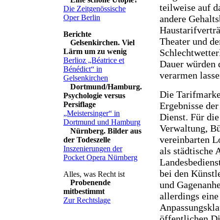
teilweise auf 
Die Zeitgenössische
Oper Berlin
andere Gehalts
Haustarifvertr
Theater und de
Gelsenkirchen. Viel
Lärm um zu wenig
Schlechtwetter
Berlioz „Béatrice et
Dauer würden d
Bénédict“ in
verarmen lasse
Gelsenkirchen
Dortmund/Hamburg.
Die Tarifmarke
Psychologie versus
Persiflage
Ergebnisse der
„Meistersinger“ in
Dienst. Für die
Dortmund und Hamburg
Verwaltung, Bü
Nürnberg. Bilder aus
vereinbarten L
der Todeszelle
Inszenierungen der
als städtische 
Pocket Opera Nürnberg
Landesbedienst
bei den Künstl
Probenende
und Gagenanhe
mitbestimmt
allerdings eine
Zur Rechtslage
Anpassungsklau
öffentlichen D