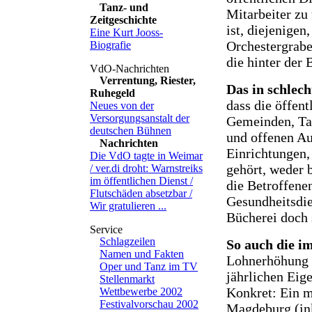
Tanz- und
Mitarbeiter zu
Zeitgeschichte
ist, diejenigen
Eine Kurt Jooss-
Orchestergrabe
Biografie
die hinter der 
Verrentung, Riester,
Das in schlech
Ruhegeld
dass die öffen
Neues von der
Versorgungsanstalt der
Gemeinden, Tar
deutschen Bühnen
und offenen Au
Nachrichten
Einrichtungen,
Die VdO tagte in Weimar
gehört, weder 
/ ver.di droht: Warnstreiks
im öffentlichen Dienst /
die Betroffene
Flutschäden absetzbar /
Gesundheitsdie
Wir gratulieren ...
Bücherei doch 
Schlagzeilen
So auch die im
Namen und Fakten
Lohnerhöhung a
Oper und Tanz im TV
jährlichen Eig
Stellenmarkt
Konkret: Ein m
Wettbewerbe 2002
Festivalvorschau 2002
Magdeburg (ink