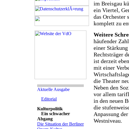
im Breisgau kü
ein Viertel, Ge
das Orchester 
komplett zu en
Weitere Schr
häufender Zahl
einer Stärkung
Rechtsträger d
ist derzeit eb
mit einer Verb
Wirtschaftsla
die Theater ne
Neben den Soz
vor allem tari
Editorial
in den neuen B
die stufenweis
Anpassung der 
Ein schwacher
Abgang
Westniveau.
Die Situation der Berliner