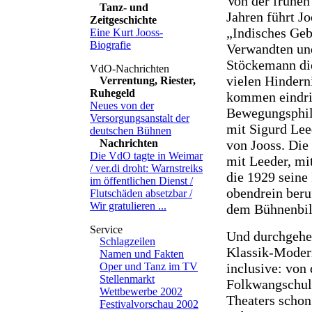
Von der frühen
Tanz- und
Jahren führt J
Zeitgeschichte
„Indisches Geb
Eine Kurt Jooss-
Biografie
Verwandten und
Stöckemann dies
vielen Hindern
Verrentung, Riester,
Ruhegeld
kommen eindri
Neues von der
Bewegungsphil
Versorgungsanstalt der
mit Sigurd Lee
deutschen Bühnen
von Jooss. Di
Nachrichten
Die VdO tagte in Weimar
mit Leeder, mi
/ ver.di droht: Warnstreiks
die 1929 seine 
im öffentlichen Dienst /
obendrein beru
Flutschäden absetzbar /
Wir gratulieren ...
dem Bühnenbil
Und durchgehen
Schlagzeilen
Klassik-Moder
Namen und Fakten
inclusive: von
Oper und Tanz im TV
Stellenmarkt
Folkwangschul
Wettbewerbe 2002
Theaters schon
Festivalvorschau 2002