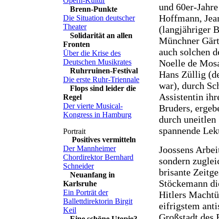
Opern-Kultur
und 60er-Jahre
Brenn-Punkte
Hoffmann, Jea
Die Situation deutscher
Theater
(langjähriger 
Solidarität an allen
Münchner Gärtn
Fronten
auch solchen d
Über die Krise des
Noelle de Mos
Deutschen Musikrates
Ruhrruinen-Festival
Hans Züllig (d
Die erste Ruhr-Triennale
war), durch Sc
Flops sind leider die
Assistentin ihr
Regel
Der vierte Musical-
Bruders, ergeb
Kongress in Hamburg
durch uneitlen 
spannende Lekt
Positives vermitteln
Joossens Arbeit
Der Mannheimer
Chordirektor Bernhard
sondern zuglei
Schneider
brisante Zeitg
Neuanfang in
Stöckemann die
Karlsruhe
Ein Porträt der
Hitlers Machtü
Ballettdirektorin Birgit
eifrigstem ant
Keil
Großstadt des 
Eine schöne Utopie?