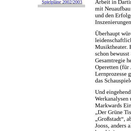
Arbeit in Dart
Spielpläne 2002/2003
mit Neuaufbau
und den Erfolg
Inszenierungen
Überhaupt wür
leidenschaftli
Musiktheater. 
schon bewusst 
Gesamtregie he
Operetten (für 
Lernprozesse g
das Schauspiel
Und eingehend 
Werkanalysen u
Markwards Eins
„Der Grüne Tis
„Großstadt“, a
Jooss, anders 