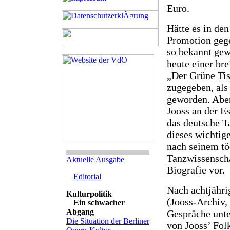
Euro.
Hätte es in de
Promotion geg
so bekannt gew
heute einer bre
„Der Grüne Tisc
zugegeben, als
geworden. Aber
Jooss an der E
das deutsche T
dieses wichtige
nach seinem tö
Tanzwissenscha
Biografie vor.
Editorial
Nach achtjähri
(Jooss-Archiv,
Ein schwacher
Abgang
Gespräche unt
Die Situation der Berliner
von Jooss’ Fol