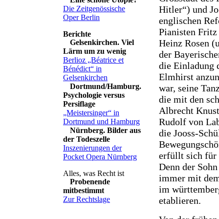
Hitler“) und J
Die Zeitgenössische
Oper Berlin
englischen Ref
Pianisten Frit
Heinz Rosen (u
Gelsenkirchen. Viel
Lärm um zu wenig
der Bayerischen
Berlioz „Béatrice et
die Einladung 
Bénédict“ in
Elmhirst anzun
Gelsenkirchen
Dortmund/Hamburg.
war, seine Tan
Psychologie versus
die mit den sc
Persiflage
Albrecht Knust
„Meistersinger“ in
Rudolf von Lab
Dortmund und Hamburg
Nürnberg. Bilder aus
die Jooss-Schü
der Todeszelle
Bewegungschör
Inszenierungen der
erfüllt sich f
Pocket Opera Nürnberg
Denn der Sohn 
immer mit dem 
Probenende
im württemberg
mitbestimmt
etablieren.
Zur Rechtslage